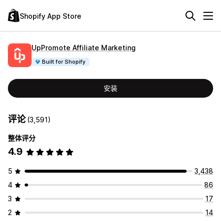
Shopify App Store
UpPromote Affiliate Marketing
Built for Shopify
安装
评论
(3,591)
整体评分
4.9
5
3,438
4
86
3
17
2
14