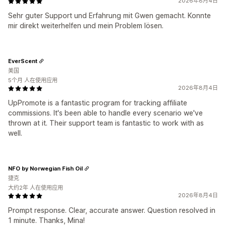
2026年8月4日
Sehr guter Support und Erfahrung mit Gwen gemacht. Konnte
mir direkt weiterhelfen und mein Problem lösen.
EverScent
美国
5个月 人在使用应用
2026年8月4日
UpPromote is a fantastic program for tracking affiliate
commissions. It's been able to handle every scenario we've
thrown at it. Their support team is fantastic to work with as
well.
NFO by Norwegian Fish Oil
捷克
大约2年 人在使用应用
2026年8月4日
Prompt response. Clear, accurate answer. Question resolved in
1 minute. Thanks, Mina!