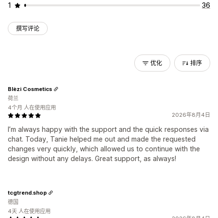
1
36
撰写评论
优化
排序
Blèzi Cosmetics
荷兰
4个月 人在使用应用
2026年8月4日
I’m always happy with the support and the quick responses via
chat. Today, Tanie helped me out and made the requested
changes very quickly, which allowed us to continue with the
design without any delays. Great support, as always!
tcgtrend.shop
德国
4天 人在使用应用