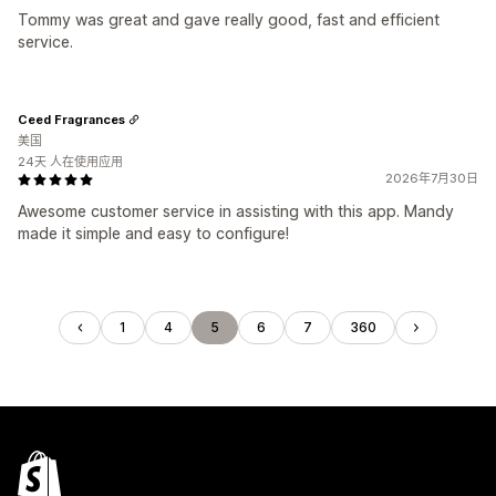
Tommy was great and gave really good, fast and efficient
service.
Ceed Fragrances
美国
24天 人在使用应用
2026年7月30日
Awesome customer service in assisting with this app. Mandy
made it simple and easy to configure!
1
4
5
6
7
360