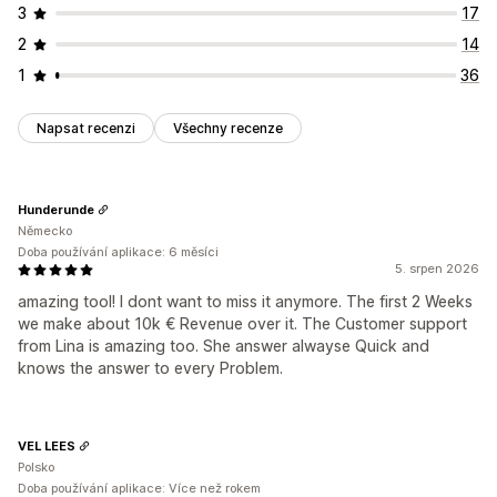
3
17
2
14
1
36
Napsat recenzi
Všechny recenze
Hunderunde
Německo
Doba používání aplikace: 6 měsíci
5. srpen 2026
amazing tool! I dont want to miss it anymore. The first 2 Weeks
we make about 10k € Revenue over it. The Customer support
from Lina is amazing too. She answer alwayse Quick and
knows the answer to every Problem.
VEL LEES
Polsko
Doba používání aplikace: Více než rokem