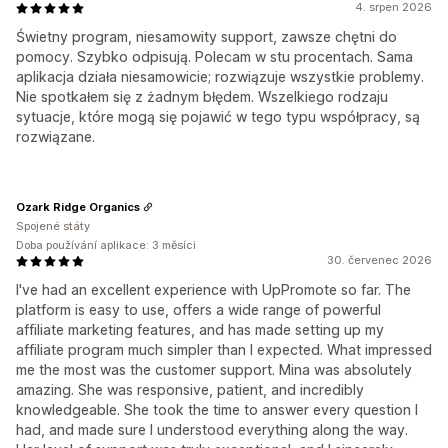
4. srpen 2026
Świetny program, niesamowity support, zawsze chętni do
pomocy. Szybko odpisują. Polecam w stu procentach. Sama
aplikacja działa niesamowicie; rozwiązuje wszystkie problemy.
Nie spotkałem się z żadnym błędem. Wszelkiego rodzaju
sytuacje, które mogą się pojawić w tego typu współpracy, są
rozwiązane.
Ozark Ridge Organics
Spojené státy
Doba používání aplikace: 3 měsíci
30. červenec 2026
I've had an excellent experience with UpPromote so far. The
platform is easy to use, offers a wide range of powerful
affiliate marketing features, and has made setting up my
affiliate program much simpler than I expected. What impressed
me the most was the customer support. Mina was absolutely
amazing. She was responsive, patient, and incredibly
knowledgeable. She took the time to answer every question I
had, and made sure I understood everything along the way.