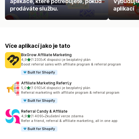
aplikace, které potřebujete, pokud
Vybudujt
prodáváte službu.
aplikací
Více aplikací jako je tato
BixGrow Affiliate Marketing
z 5 hvězd
4,9
(1 233)
•
K dispozici je bezplatný plán
Celkový počet recenzí: 1233
Boost referral sales with affiliate program & referral program
Built for Shopify
Affiliate Marketing ReferrLy
z 5 hvězd
5,0
(1 010)
•
K dispozici je bezplatný plán
Celkový počet recenzí: 1010
Referral marketing with affiliate program & referral program
Built for Shopify
Referral Candy & Affiliate
z 5 hvězd
4,9
(1 409)
•
Zkušební verze zdarma
Celkový počet recenzí: 1409
Refer a friend, referral & affiliate marketing, all in one app
Built for Shopify