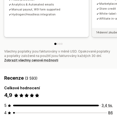
Vlastní panely
Vlastní registrace
Značkový portál
Marketplace 
Analytics & Automated emails
Store credit
Manual payout, W9 form supported
Vlastní odkazy a slevy
Vlastní doména
Vlastní formuláře
White-label 
Hydrogen/Headless integration
Vlastní prosazování značky
Affiliate in-
Platby
14denní zkuše
Daňové formuláře
Bankovní převody
Automatické platby
Hromadné výplaty
Výplaty na karty
PayPal
Naplánované výplaty
Všechny poplatky jsou fakturovány v měně USD. Opakované poplatky
a poplatky založené na použití jsou fakturovány každých 30 dní.
Zobrazit všechny cenové možnosti
Recenze
(3 593)
Celkové hodnocení
4,9
5
3,4 tis.
4
86