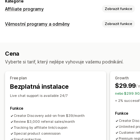
Kategorie
Affiliate programy
Zobrazit funkce
Možnosti provize
Věrnostní programy a odměny
Zobrazit funkce
Automatizovaná pravidla
Období zrání
Sledování
Typy programů
Vlastní provize
Víceúrovňový marketing
Programy odměn
Affiliate programy
Referraly
Výkonnostní prémie
Provize z produktu
Cena
Autorské poplatky
Odstupňované výhody
Odměny, které můžete nabízet
Vyberte si tarif, který nejlépe vyhovuje vašemu podnikání.
Slevy
Kupóny
Dárky
Kredit pro obchod
Doprava zdarma
Správa referralů
Produkty zdarma
Provize
Vlastní odměny
Sledování úspěchů
Affiliate odkazy
Analytika
Free plan
Growth
Automatické sledování
Hromadné generování odkazů
$29.99
Bezplatná instalace
/ 
Odkazy kolekcí
Slevy
Sledování e-mailů
nebo $299.90/
Live chat support is available 24/7
Víceúrovňové sledování
+ 2% successfu
Automaticky otevíraná okna po nákupu
Funkce
Funkce
Sledování produktů
Creator Discovery add-on from $39/month
Ochrana proti podvodům
Creator Dis
Review $3,000 referral sales/month
Sledování v reálném čase
Unlimited p
Tracking by affiliate link/coupon
Customer ref
Special product commission
Prostředí pro affiliate partnery
Premium regi
Fraud protection