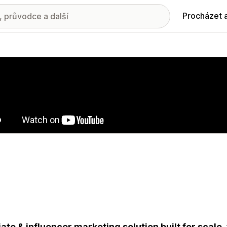
Procházet 
ie propagovaných obrázků
liate & influencer marketing solution built for scale