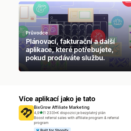
Průvodce
Plánovací, fakturační a další
aplikace, které potřebujete,
pokud prodáváte službu.
Více aplikací jako je tato
BixGrow Affiliate Marketing
z 5 hvězd
4,9
(1 233)
•
K dispozici je bezplatný plán
Celkový počet recenzí: 1233
Boost referral sales with affiliate program & referral
program
Built for Shopify