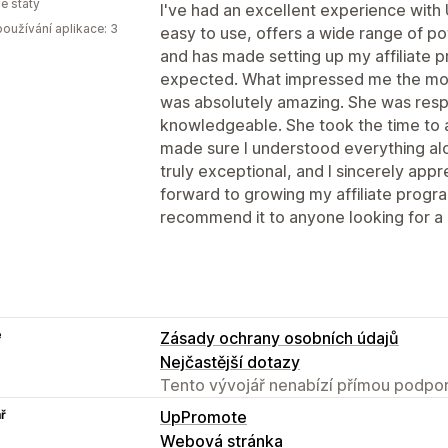
é státy
I've had an excellent experience with
oužívání aplikace: 3
easy to use, offers a wide range of po
and has made setting up my affiliate 
expected. What impressed me the mos
was absolutely amazing. She was respo
knowledgeable. She took the time to 
made sure I understood everything alo
truly exceptional, and I sincerely appre
forward to growing my affiliate prog
recommend it to anyone looking for a re
e
Zásady ochrany osobních údajů
Nejčastější dotazy
Tento vývojář nenabízí přímou podpor
ř
UpPromote
Webová stránka