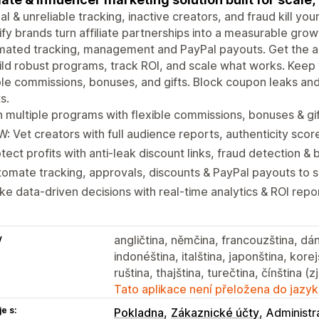
l & unreliable tracking, inactive creators, and fraud kill yo
fy brands turn affiliate partnerships into a measurable gro
ated tracking, management and PayPal payouts. Get the ac
ild robust programs, track ROI, and scale what works. Kee
ble commissions, bonuses, and gifts. Block coupon leaks an
s.
 multiple programs with flexible commissions, bonuses & gi
: Vet creators with full audience reports, authenticity scor
tect profits with anti-leak discount links, fraud detection & b
omate tracking, approvals, discounts & PayPal payouts to 
e data-driven decisions with real-time analytics & ROI repo
y
angličtina, němčina, francouzština, dánš
indonéština, italština, japonština, kore
ruština, thajština, turečtina, čínština (
Tato aplikace není přeložena do jazyk
e s:
Pokladna
Zákaznické účty
Administr