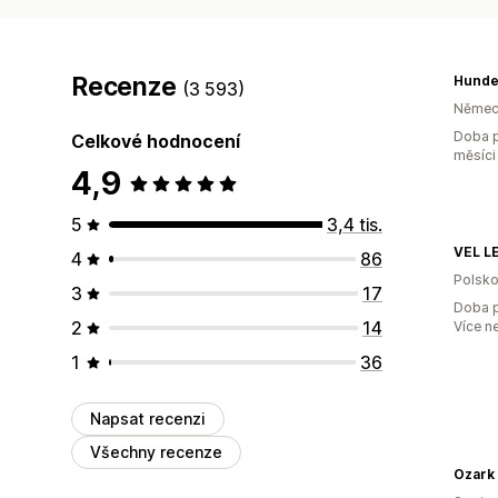
Recenze
Hunde
(3 593)
Němec
Doba p
Celkové hodnocení
měsíci
4,9
5
3,4 tis.
VEL L
4
86
Polsk
3
17
Doba p
2
14
Více n
1
36
Napsat recenzi
Všechny recenze
Ozark