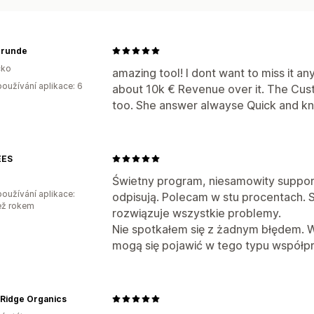
runde
ko
amazing tool! I dont want to miss it 
oužívání aplikace: 6
about 10k € Revenue over it. The Cus
too. She answer alwayse Quick and k
EES
o
Świetny program, niesamowity suppor
oužívání aplikace:
odpisują. Polecam w stu procentach. S
ež rokem
rozwiązuje wszystkie problemy.
Nie spotkałem się z żadnym błędem. W
mogą się pojawić w tego typu współpr
 Ridge Organics