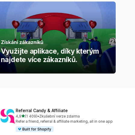
Získání zákazníků
Využijte aplikace, díky kterým
najdete více zákazníků.
Referral Candy & Affiliate
z 5 hvězd
4,9
(1 409)
•
Zkušební verze zdarma
Celkový počet recenzí: 1409
Refer a friend, referral & affiliate marketing, all in one app
Built for Shopify