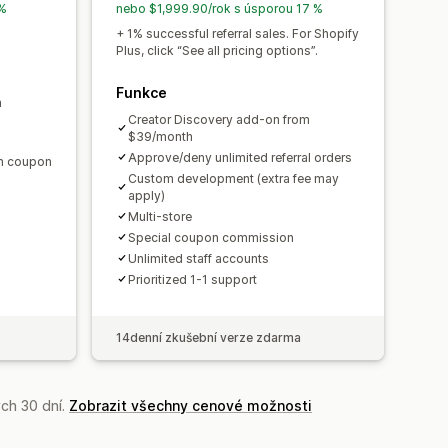
 %
nebo $1,999.90/rok s úsporou 17 %
astní prosazování značky
+ 1% successful referral sales. For Shopify
Plus, click “See all pricing options”.
Funkce
Automatické platby
m
PayPal
Naplánované výplaty
Creator Discovery add-on from
$39/month
Approve/deny unlimited referral orders
en coupon
Custom development (extra fee may
apply)
Multi-store
Special coupon commission
Unlimited staff accounts
Prioritized 1-1 support
14denní zkušební verze zdarma
ch 30 dní.
Zobrazit všechny cenové možnosti