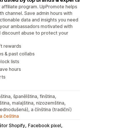
ur affiliate program. UpPromote helps
wth channel. Save admin hours with
tionable data and insights you need
p your ambassadors motivated with
d discount abuse to protect your
ft rewards
es & past collabs
lock lists
save hours
rts
tina, španělština, finština,
jština, malajština, nizozemština,
zjednodušená), a čínština (tradiční)
a čeština
átor Shopify
Facebook pixel