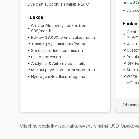
nebo $29
Live chat support is available 24/7
+ 2% succ
Funkce
Funkce
Creator Discovery add-on from
$39/month
Creato
$39/m
Review $3,000 referral sales/month
Unlimi
Tracking by affiliate link/coupon
Custom
Special product commission
Premiu
Fraud protection
Review
Analytics & Automated emails
Store c
Manual payout, W9 form supported
White-
Hydrogen/Headless integration
Affilia
14denní 
Všechny poplatky jsou fakturovány v měně USD. Opakovan