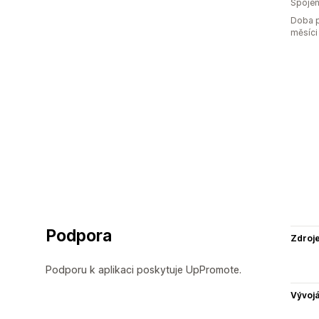
Spojen
Doba p
měsíci
Podpora
Zdroj
Podporu k aplikaci poskytuje UpPromote.
Vývojá