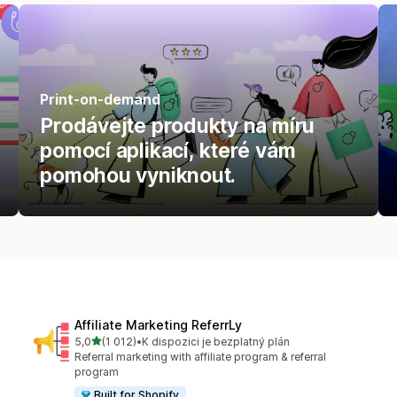
Print-on-demand
Prodávejte produkty na míru
pomocí aplikací, které vám
pomohou vyniknout.
Affiliate Marketing ReferrLy
z 5 hvězd
5,0
(1 012)
•
K dispozici je bezplatný plán
Celkový počet recenzí: 1012
Referral marketing with affiliate program & referral
program
Built for Shopify