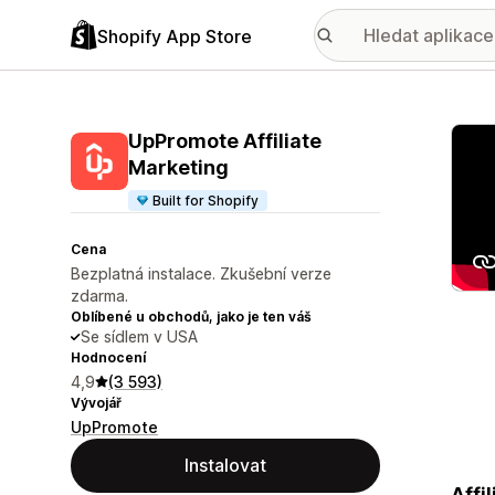
Shopify App Store
Galer
UpPromote Affiliate
Marketing
Built for Shopify
Cena
Bezplatná instalace. Zkušební verze
zdarma.
Oblíbené u obchodů, jako je ten váš
Se sídlem v USA
Hodnocení
4,9
(3 593)
Vývojář
UpPromote
Instalovat
Affi