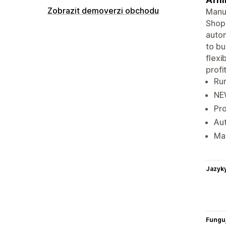
Zobrazit demoverzi obchodu
Manua
Shopi
autom
to bu
flexi
profit
Run
NEW
Pro
Aut
Mak
Jazyk
Funguj