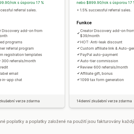
9.90/rok s úsporou 17 %
nebo $899.90/rok s úsporou 17
Vlastní doména
Vlastní formuláře
Vl
essful referral sales.
+ 1.5% successful referral sales.
Platby
Funkce
Daňové formuláře
Bankovní převody
r Discovery add-on from
Creator Discovery add-on fro
Hromadné výplaty
Výplaty na karty
onth
$39/month
ted programs
HOT: Anti-leak discount
er referral program
Custom affiliate link & Auto-g
m registration templates
PayPal auto-payment
 300 referrals/month
Auto-tier commission
redit
Review 600 referrals/month
label email
Affiliate gift, bonus
te in-app chat
1099 tax form generation
zkušební verze zdarma
14denní zkušební verze zdarma
é poplatky a poplatky založené na použití jsou fakturovány každý