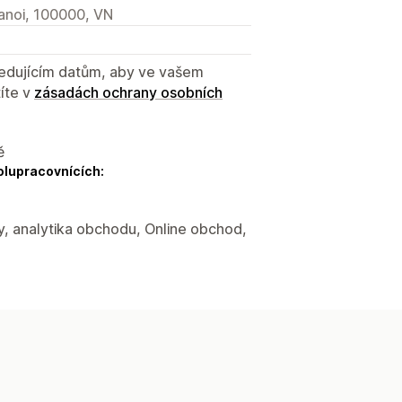
anoi, 100000, VN
sledujícím datům, aby ve vašem
íte v
zásadách ochrany osobních
ě
olupracovnících:
y, analytika obchodu, Online obchod,