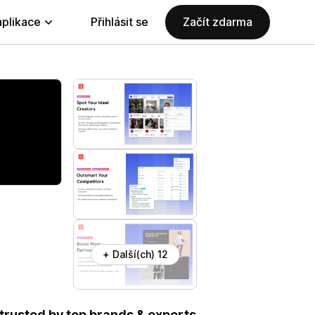
aplikace
Přihlásit se
Začít zdarma
+ Další(ch) 12
, trusted by top brands & experts