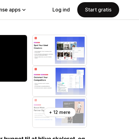
se apps
Log ind
Start gratis
+ 12 mere
 bygget til at blive skaleret, og