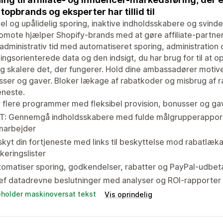
topbrands og eksperter har tillid til
l og upålidelig sporing, inaktive indholdsskabere og svinde
mote hjælper Shopify-brands med at gøre affiliate-partner
administrativ tid med automatiseret sporing, administration
ingsorienterede data og den indsigt, du har brug for til a
g skalere det, der fungerer. Hold dine ambassadører motive
ser og gaver. Bloker lækage af rabatkoder og misbrug af ra
eneste.
 flere programmer med fleksibel provision, bonusser og g
T: Gennemgå indholdsskabere med fulde målgrupperapporte
marbejder
kyt din fortjeneste med links til beskyttelse mod rabatlækag
keringslister
omatiser sporing, godkendelser, rabatter og PayPal-udbetal
f datadrevne beslutninger med analyser og ROI-rapporter i
eholder maskinoversat tekst
Vis oprindelig