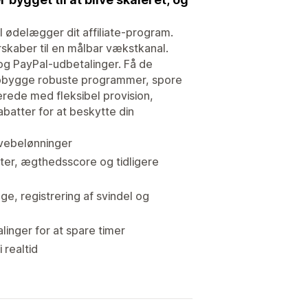
l ødelægger dit affiliate-program.
skaber til en målbar vækstkanal.
 og PayPal-udbetalinger. Få de
t opbygge robuste programmer, spore
rede med fleksibel provision,
batter for at beskytte din
avebelønninger
r, ægthedsscore og tidligere
e, registrering af svindel og
inger for at spare timer
 realtid