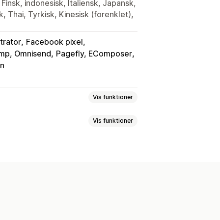
Finsk, indonesisk, Italiensk, Japansk,
, Thai, Tyrkisk, Kinesisk (forenklet),
trator
Facebook pixel
himp, Omnisend
Pagefly, EComposer
on
Vis funktioner
Vis funktioner
ioder
Sporing
på flere niveauer
ogrammer
Henvisninger
ssion
Royalties
iser
Gratis levering
sede belønninger
alyser
Automatisk sporing
inks
Rabatter
Mailsporing