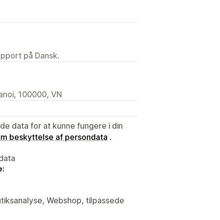
upport på Dansk.
anoi, 100000, VN
e data for at kunne fungere i din
 om beskyttelse af persondata
.
data
e:
butiksanalyse, Webshop, tilpassede