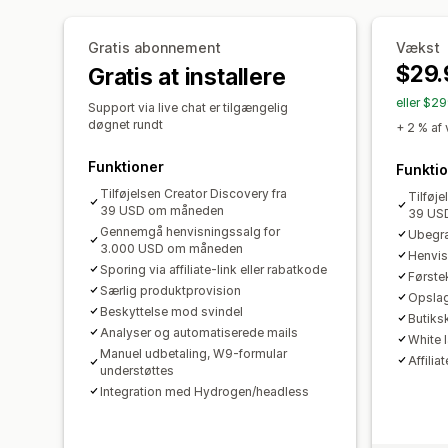
Gratis abonnement
Vækst
$29.
Gratis at installere
eller $2
Support via live chat er tilgængelig
døgnet rundt
+ 2 % af
Funktioner
Funkti
Tilføjelsen Creator Discovery fra
Tilføje
39 USD om måneden
39 US
Gennemgå henvisningssalg for
Ubegr
3.000 USD om måneden
Henvis
Sporing via affiliate-link eller rabatkode
Førstek
Særlig produktprovision
Opsla
Beskyttelse mod svindel
Butiks
Analyser og automatiserede mails
White 
Manuel udbetaling, W9-formular
Affilia
understøttes
Integration med Hydrogen/headless