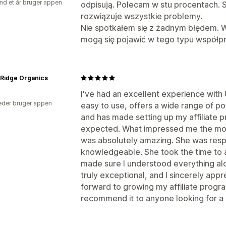
nd et år bruger appen
odpisują. Polecam w stu procentach. S
rozwiązuje wszystkie problemy.
Nie spotkałem się z żadnym błędem. W
mogą się pojawić w tego typu współpr
 Ridge Organics
I've had an excellent experience with
der bruger appen
easy to use, offers a wide range of po
and has made setting up my affiliate 
expected. What impressed me the mos
was absolutely amazing. She was respo
knowledgeable. She took the time to 
made sure I understood everything alo
truly exceptional, and I sincerely appre
forward to growing my affiliate prog
recommend it to anyone looking for a re