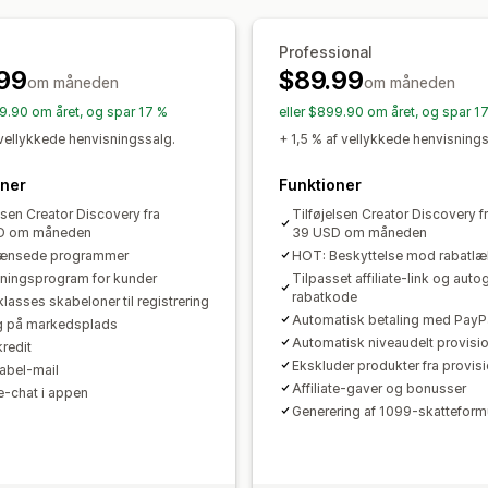
Sporing på flere niveauer
Pop op-vin
Professional
Beskyttelse mod svindel
Sporing i re
99
$89.99
om måneden
om måneden
Affiliateoplevelse
99.90 om året, og spar 17 %
eller $899.90 om året, og spar 1
Tilpassede kontrolpaneler
Tilpasset 
 vellykkede henvisningssalg.
+ 1,5 % af vellykkede henvisnings
Tilpassede links og rabatter
Tilpass
oner
Funktioner
Tilpasset branding
lsen Creator Discovery fra
Tilføjelsen Creator Discovery f
Betalinger
D om måneden
39 USD om måneden
ænsede programmer
HOT: Beskyttelse mod rabatl
Skatteformularer
Bankoverførsler
A
ningsprogram for kunder
Tilpasset affiliate-link og auto
Masseudbetalinger
Kortudbetalinger
rabatkode
lasses skabeloner til registrering
Automatisk betaling med PayP
g på markedsplads
Automatisk niveaudelt provisi
kredit
Ekskluder produkter fra provis
label-mail
Affiliate-gaver og bonusser
te-chat i appen
Generering af 1099-skatteform