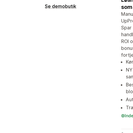
Se demobutik
som 
Manue
UpPro
Spar 
handl
ROI o
bonus
fortj
Kør
NY
sa
Bes
blo
Aut
Træ
Ind