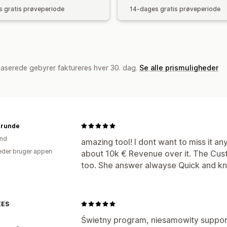
 gratis prøveperiode
14-dages gratis prøveperiode
baserede gebyrer faktureres hver 30. dag.
Se alle prismuligheder
runde
and
amazing tool! I dont want to miss it 
der bruger appen
about 10k € Revenue over it. The Cus
too. She answer alwayse Quick and k
EES
Świetny program, niesamowity suppor