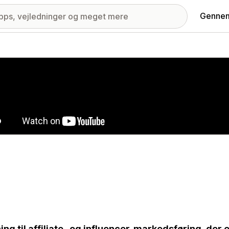
Gennem
ri med udvalgte billeder
ing til affiliate- og influencer-markedsføring, der er