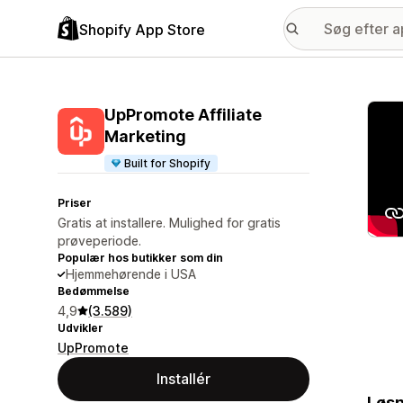
Shopify App Store
Galle
UpPromote Affiliate
Marketing
Built for Shopify
Priser
Gratis at installere. Mulighed for gratis
prøveperiode.
Populær hos butikker som din
Hjemmehørende i USA
Bedømmelse
4,9
(3.589)
Udvikler
UpPromote
Installér
Løsn