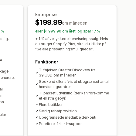
duer efter køb
Produktsporing
Enterprise
altid
$199.99
om måneden
7 %
eller $1,999.90 om året, og spar 17 %
registrering
Brandet portal
salg.
+ 1 % af vellykkede henvisningssalg. Hvis
et domæne
Tilpassede formularer
du bruger Shopify Plus, skal du klikke på
“Se alle prissætningsmuligheder”.
ra
Funktioner
Tilføjelsen Creator Discovery fra
ækage
utomatiske betalinger
39 USD om måneden
genereret
PayPal
Planlagte udbetalinger
Godkend eller afvis et ubegrænset antal
henvisningsordrer
al
Tilpasset udvikling (der kan forekomme
on
et ekstra gebyr)
ion
Flere butikker
Særlig rabatprovision
ular
Ubegrænsede medarbejderkonti
Prioriteret 1-til-1-support