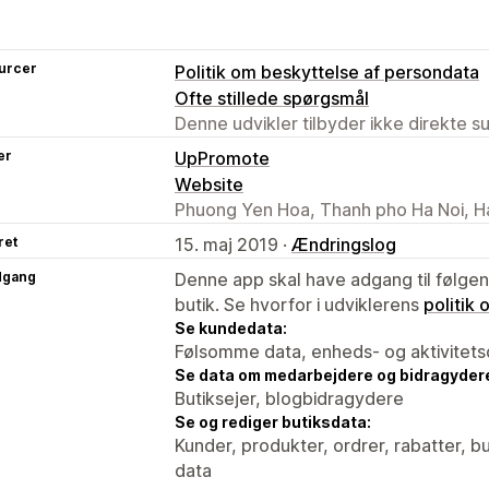
urcer
Politik om beskyttelse af persondata
Ofte stillede spørgsmål
Denne udvikler tilbyder ikke direkte s
er
UpPromote
Website
Phuong Yen Hoa, Thanh pho Ha Noi, H
ret
15. maj 2019 ·
Ændringslog
dgang
Denne app skal have adgang til følgend
butik. Se hvorfor i udviklerens
politik
Se kundedata:
Følsomme data, enheds- og aktivitets
Se data om medarbejdere og bidragyder
Butiksejer, blogbidragydere
Se og rediger butiksdata:
Kunder, produkter, ordrer, rabatter, 
data