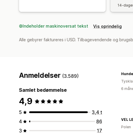
14-dages
Indeholder maskinoversat tekst
Vis oprindelig
Alle gebyrer faktureres i USD. Tilbagevendende og brugs
Anmeldelser
Hunde
(3.589)
Tyskl
6 måne
Samlet bedømmelse
4,9
5
3,4 t
VEL L
4
86
Polen
3
17