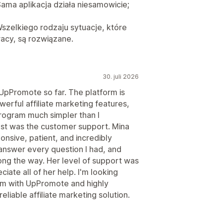
ama aplikacja działa niesamowicie;
szelkiego rodzaju sytuacje, które
acy, są rozwiązane.
30. juli 2026
 UpPromote so far. The platform is
werful affiliate marketing features,
program much simpler than I
t was the customer support. Mina
nsive, patient, and incredibly
answer every question I had, and
ng the way. Her level of support was
ciate all of her help. I'm looking
ram with UpPromote and highly
liable affiliate marketing solution.