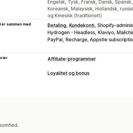
Engelsk, Tysk, Fransk, Dansk, Spansk, 
Koreansk, Malaysisk, Hollandsk, russisk
og Kinesisk (traditionelt)
rer sammen med
Betaling
Kundekonti
Shopify-adminis
Hydrogen - Headless
Klaviyo, Mailc
PayPal
Recharge, Appstle subscripti
rier
Affiliate-programmer
Muligheder for kommission
Loyalitet og bonus
Automatiserede regler
Modningsper
Programtyper
Tilpasset kommission
Markedsføring 
Belønningsprogrammer
Affiliate-pr
Effektivitetsbonusser
Produktkommi
Fordele på flere niveauer
Belønninger, du kan tilbyde
Rabatter
Kuponer
Gaver
Tilgodebev
Administration af henvisninger
Gratis produkter
Kommission
Tilpas
ksomhed.
Præstationssporing
Affiliate-links
An
Massegenerering af links
Kollektionsl