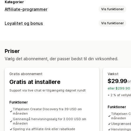
Kategorier
Affiliate-programmer
Vis funktioner
Muligheder for kommission
Loyalitet og bonus
Vis funktioner
Automatiserede regler
Modningsperioder
Sporing
Programtyper
Tilpasset kommission
Markedsføring på flere niveauer
Belønningsprogrammer
Affiliate-programmer
Henvisninger
Effektivitetsbonusser
Produktkommission
Royalties
Priser
Fordele på flere niveauer
Belønninger, du kan tilbyde
Vælg det abonnement, der passer bedst til din virksomhed.
Rabatter
Kuponer
Gaver
Tilgodebeviser
Gratis levering
Administration af henvisninger
Gratis produkter
Kommission
Tilpassede belønninger
Præstationssporing
Affiliate-links
Analyser
Gratis abonnement
Vækst
Automatisk sporing
Massegenerering af links
$29.99
Gratis at installere
o
Kollektionslinks
Rabatter
Mailsporing
eller $299.90 
Support via live chat er tilgængelig døgnet rundt
Sporing på flere niveauer
Pop op-vinduer efter køb
+ 2 % af velly
Produktsporing
Beskyttelse mod svindel
Sporing i realtid
Funktioner
Funktioner
Tilføjelsen Creator Discovery fra 39 USD om
Affiliateoplevelse
måneden
Tilføjelsen 
måneden
Gennemgå henvisningssalg for 3.000 USD om
Tilpassede kontrolpaneler
Tilpasset registrering
måneden
Ubegrænsed
Brandet portal
Tilpassede links og rabatter
Sporing via affiliate-link eller rabatkode
Henvisnings