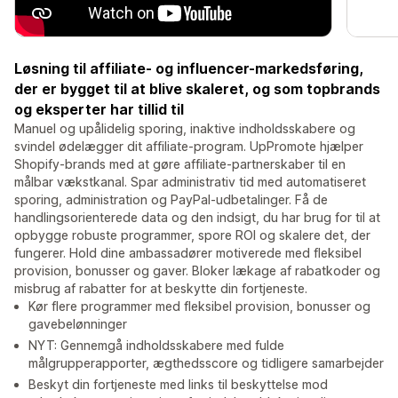
Løsning til affiliate- og influencer-markedsføring,
der er bygget til at blive skaleret, og som topbrands
og eksperter har tillid til
Manuel og upålidelig sporing, inaktive indholdsskabere og
svindel ødelægger dit affiliate-program. UpPromote hjælper
Shopify-brands med at gøre affiliate-partnerskaber til en
målbar vækstkanal. Spar administrativ tid med automatiseret
sporing, administration og PayPal-udbetalinger. Få de
handlingsorienterede data og den indsigt, du har brug for til at
opbygge robuste programmer, spore ROI og skalere det, der
fungerer. Hold dine ambassadører motiverede med fleksibel
provision, bonusser og gaver. Bloker lækage af rabatkoder og
misbrug af rabatter for at beskytte din fortjeneste.
Kør flere programmer med fleksibel provision, bonusser og
gavebelønninger
NYT: Gennemgå indholdsskabere med fulde
målgrupperapporter, ægthedsscore og tidligere samarbejder
Beskyt din fortjeneste med links til beskyttelse mod