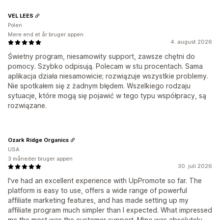
VEL LEES
Polen
Mere end et år bruger appen
4. august 2026
Świetny program, niesamowity support, zawsze chętni do
pomocy. Szybko odpisują. Polecam w stu procentach. Sama
aplikacja działa niesamowicie; rozwiązuje wszystkie problemy.
Nie spotkałem się z żadnym błędem. Wszelkiego rodzaju
sytuacje, które mogą się pojawić w tego typu współpracy, są
rozwiązane.
Ozark Ridge Organics
USA
3 måneder bruger appen
30. juli 2026
I've had an excellent experience with UpPromote so far. The
platform is easy to use, offers a wide range of powerful
affiliate marketing features, and has made setting up my
affiliate program much simpler than I expected. What impressed
me the most was the customer support. Mina was absolutely