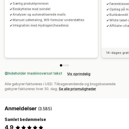
Særlig produktprovision
Førsteklasse
Tilpasset domæne
Tilpassede formularer
Beskyttelse mod svindel
Opslag på m
Tilpasset branding
Analyser og automatiserede mails
Butikskredit
Manuel udbetaling, W9-formular understøttes
White label-
Betalinger
Integration med Hydrogen/headless
Affiliate-ch
Skatteformularer
Bankoverførsler
Automatiske betalinger
Masseudbetalinger
Kortudbetalinger
PayPal
Planlagte udbetalinger
14-dages grat
Indeholder maskinoversat tekst
Vis oprindelig
Alle gebyrer faktureres i USD. Tilbagevendende og brugsbaserede
gebyrer faktureres hver 30. dag.
Se alle prismuligheder
Anmeldelser
(3.585)
Samlet bedømmelse
4,9