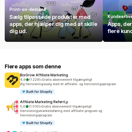
Print-on-demand
Sælg tilpassede produkter med
Kundeerhve
apps, der hjælper dig med at skille
Apps, der
dig ud.
flere kun
Flere apps som denne
BixGrow Affiliate Marketing
ud af 5 stjerner
4,9
(1.229)
•
Gratis abonnement tilgængeligt
1229 anmeldelser i alt
Øg henvisningssalg med et affiliate- og henvisningsprogram
Built for Shopify
Affiliate Marketing ReferrLy
ud af 5 stjerner
5,0
(1.010)
•
Gratis abonnement tilgængeligt
1010 anmeldelser i alt
Henvisningsmarkedsføring med affiliate-program og
henvisningsprogram
Built for Shopify