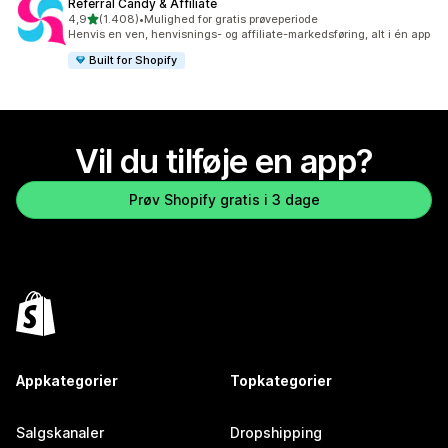
Referral Candy & Affiliate
ud af 5 stjerner
4,9
(1.408)
•
Mulighed for gratis prøveperiode
1408 anmeldelser i alt
Henvis en ven, henvisnings- og affiliate-markedsføring, alt i én app
Built for Shopify
Vil du tilføje en app?
Prøv Shopify gratis i 3 dage
Appkategorier
Topkategorier
Salgskanaler
Dropshipping