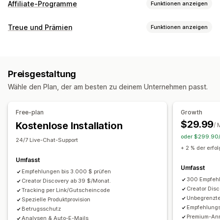
Affiliate-Programme
Funktionen anzeigen
Provisionsoptionen
Treue und Prämien
Funktionen anzeigen
Automatisierte Regeln
Reifungszeiten
Tracking
Programmtypen
Benutzerdefinierte Provision
Multi-Level-Marketing
Prämienprogramme
Affiliate-Programme
Empfehlungen
Leistungsboni
Produktprovision
Lizenzgebühren
Preisgestaltung
Gestaffelte Vorteile
Prämien, die du anbieten kannst
Wähle den Plan, der am besten zu deinem Unternehmen passt.
Rabatte
Coupons
Geschenke
Shop-Guthaben
Empfehlungsmanagement
Kostenloser Versand
Kostenlose Produkte
Provision
Leistungsverfolgung
Affiliate-Links
Analysen
Free-plan
Growth
Individuelle Prämien
Automatisches Tracking
Massengenerierung von Links
$29.99
Kostenlose Installation
/ 
Kollektionslinks
Rabatte
E-Mail-Tracking
oder $299.90/J
24/7 Live-Chat-Support
Multi-Level-Tracking
Popups nach dem Kauf
+ 2 % der erfo
Produkt-Tracking
Betrugsschutz
Tracking in Echtzeit
Umfasst
Umfasst
Empfehlungen bis 3.000 $ prüfen
Affiliate-Erfahrung
300 Empfehl
Creator Discovery ab 39 $/Monat.
Creator Dis
Benutzerdefinierte Dashboards
Tracking per Link/Gutscheincode
Unbegrenzt
Spezielle Produktprovision
Benutzerdefinierte Registrierung
Empfehlung
Betrugsschutz
Markenspezifisches Portal
Premium-An
Analysen & Auto-E-Mails