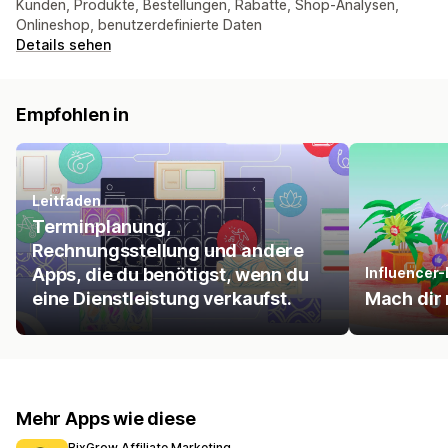
Kunden, Produkte, Bestellungen, Rabatte, Shop-Analysen,
Onlineshop, benutzerdefinierte Daten
Details sehen
Empfohlen in
Leitfaden
Terminplanung,
Rechnungsstellung und andere
Apps, die du benötigst, wenn du
Influencer
eine Dienstleistung verkaufst.
Mach dir
Mehr Apps wie diese
BixGrow Affiliate Marketing