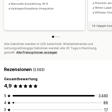
Provision al
Manuelle Auszahlung, W-9
Benutzerdefinierte Links und Rabatte
White-Label
Hydrogen/Headless-Integration
Benutzerdefinierte Domain
Benutzerdefinierte Formulare
Affiliate-Ch
Benutzerdefiniertes Branding
14-tägiger ko
Zahlungen
Steuerformulare
Überweisungen
Automatische Zahlungen
Sammelauszahlungen
Alle Gebühren werden in USD berechnet. Wiederkehrende und
Kartenauszahlungen
PayPal
Geplante Auszahlungen
nutzungsabhängige Gebühren werden alle 30 Tage in Rechnung
gestellt.
Alle Preisoptionen anzeigen
Rezensionen
(3.593)
Gesamtbewertung
4,9
5
3.440
4
86
3
17