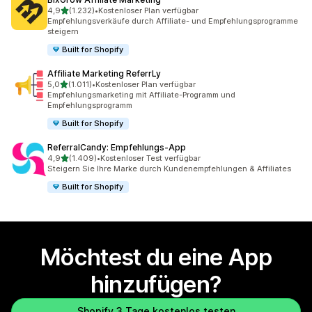
von 5 Sternen
4,9
(1.232)
•
Kostenloser Plan verfügbar
1232 Rezensionen insgesamt
Empfehlungsverkäufe durch Affiliate- und Empfehlungsprogramme
steigern
Built for Shopify
Affiliate Marketing ReferrLy
von 5 Sternen
5,0
(1.011)
•
Kostenloser Plan verfügbar
1011 Rezensionen insgesamt
Empfehlungsmarketing mit Affiliate-Programm und
Empfehlungsprogramm
Built for Shopify
ReferralCandy: Empfehlungs‑App
von 5 Sternen
4,9
(1.409)
•
Kostenloser Test verfügbar
1409 Rezensionen insgesamt
Steigern Sie Ihre Marke durch Kundenempfehlungen & Affiliates
Built for Shopify
Möchtest du eine App
hinzufügen?
Shopify 3 Tage kostenlos testen