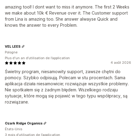
amazing tool! I dont want to miss it anymore. The first 2 Weeks
we make about 10k € Revenue over it. The Customer support
from Lina is amazing too. She answer alwayse Quick and
knows the answer to every Problem.
VEL LEES
Pologne
Plus d'un an d’utilisation de l’application
4 août 2026
Świetny program, niesamowity support, zawsze chętni do
pomocy. Szybko odpisują. Polecam w stu procentach. Sama
aplikacja działa niesamowicie; rozwiązuje wszystkie problemy.
Nie spotkałem się z żadnym błędem. Wszelkiego rodzaju
sytuacje, które mogą się pojawić w tego typu współpracy, są
rozwiązane.
Ozark Ridge Organics
États-Unis
3 mois d’utilisation de l’application