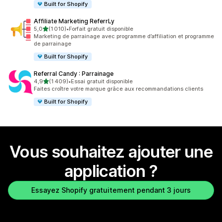
Built for Shopify
Affiliate Marketing ReferrLy
étoile(s) sur 5
5,0
(1 010)
•
Forfait gratuit disponible
1010 avis au total
Marketing de parrainage avec programme d’affiliation et programme
de parrainage
Built for Shopify
Referral Candy : Parrainage
étoile(s) sur 5
4,9
(1 409)
•
Essai gratuit disponible
1409 avis au total
Faites croître votre marque grâce aux recommandations clients
Built for Shopify
Vous souhaitez ajouter une
application ?
Essayez Shopify gratuitement pendant 3 jours