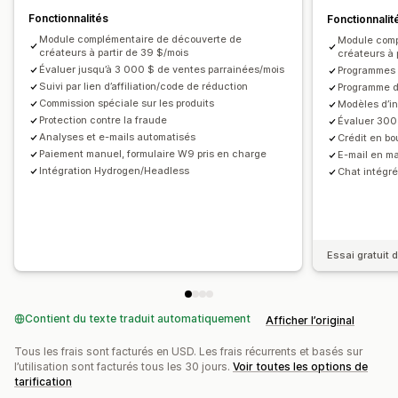
Pop-ups après-vente
Suivi de produit
Fonctionnalités
Fonctionnalit
Protection contre les fraudes
Suivi en temps réel
Module complémentaire de découverte de
Module comp
créateurs à partir de 39 $/mois
créateurs à 
Expérience des affiliés
Évaluer jusqu’à 3 000 $ de ventes parrainées/mois
Programmes i
Tableaux de bord personnalisés
Inscription personnalisée
Suivi par lien d’affiliation/code de réduction
Programme d
Commission spéciale sur les produits
Modèles d’in
Portail à l’image de la marque
Protection contre la fraude
Évaluer 300
Liens et réductions personnalisés
Analyses et e-mails automatisés
Crédit en bo
Nom de domaine personnalisé
Formulaires personnalisés
Paiement manuel, formulaire W9 pris en charge
E-mail en m
Intégration Hydrogen/Headless
Chat intégré 
Image de marque personnalisée
Paiements
Formulaires fiscaux
Virements bancaires
Versements automatiques
Paiements en bloc
Essai gratuit d
Paiements par carte
PayPal
Versements programmés
Contient du texte traduit automatiquement
Afficher l’original
Tous les frais sont facturés en USD. Les frais récurrents et basés sur
l’utilisation sont facturés tous les 30 jours.
Voir toutes les options de
tarification