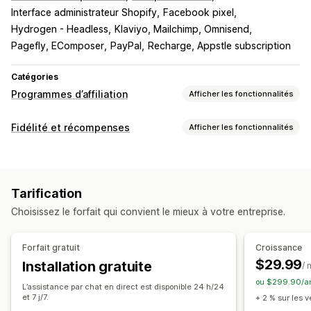
Interface administrateur Shopify
Facebook pixel
Hydrogen - Headless
Klaviyo, Mailchimp, Omnisend
Pagefly, EComposer
PayPal
Recharge, Appstle subscription
Catégories
Programmes d’affiliation
Afficher les fonctionnalités
Options de commission
Fidélité et récompenses
Afficher les fonctionnalités
Règles automatisées
Périodes de maturation
Suivi
Types de programmes
Commission personnalisée
Marketing multiniveaux
Programmes de récompenses
Programmes d’affiliation
Primes de performance
Commission sur le produit
Tarification
Parrainages
Redevances
Avantages échelonnés
Choisissez le forfait qui convient le mieux à votre entreprise.
Récompenses que vous pouvez offrir
Gestion des parrainages
Réductions
Coupons
Cadeaux
Crédits en magasin
Suivi des réalisations
Liens d’affiliation
Forfait gratuit
Croissance
Expédition gratuite
Produits gratuits
Commission
Analyses de données
Suivi automatique
$29.99
Installation gratuite
/ 
Récompenses personnalisées
Génération de liens en bloc
Liens vers les collections
ou $299.90/an
L’assistance par chat en direct est disponible 24 h/24
Réductions
Suivi par e-mail
Suivi multi-niveaux
et 7 j/7.
+ 2 % sur les 