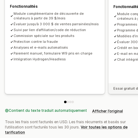
Pop-ups après-vente
Suivi de produit
Fonctionnalités
Fonctionnalit
Protection contre les fraudes
Suivi en temps réel
Module complémentaire de découverte de
Module comp
créateurs à partir de 39 $/mois
créateurs à 
Expérience des affiliés
Évaluer jusqu’à 3 000 $ de ventes parrainées/mois
Programmes i
Tableaux de bord personnalisés
Inscription personnalisée
Suivi par lien d’affiliation/code de réduction
Programme d
Commission spéciale sur les produits
Modèles d’in
Portail à l’image de la marque
Protection contre la fraude
Évaluer 300
Liens et réductions personnalisés
Analyses et e-mails automatisés
Crédit en bo
Nom de domaine personnalisé
Formulaires personnalisés
Paiement manuel, formulaire W9 pris en charge
E-mail en m
Intégration Hydrogen/Headless
Chat intégré 
Image de marque personnalisée
Paiements
Formulaires fiscaux
Virements bancaires
Versements automatiques
Paiements en bloc
Essai gratuit d
Paiements par carte
PayPal
Versements programmés
Contient du texte traduit automatiquement
Afficher l’original
Tous les frais sont facturés en USD. Les frais récurrents et basés sur
l’utilisation sont facturés tous les 30 jours.
Voir toutes les options de
tarification