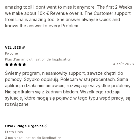
amazing tool! I dont want to miss it anymore. The first 2 Weeks
we make about 10k € Revenue over it. The Customer support
from Lina is amazing too. She answer alwayse Quick and
knows the answer to every Problem.
VEL LEES
Pologne
Plus d'un an d’utilisation de l’application
4 août 2026
Świetny program, niesamowity support, zawsze chętni do
pomocy. Szybko odpisują. Polecam w stu procentach. Sama
aplikacja działa niesamowicie; rozwiązuje wszystkie problemy.
Nie spotkałem się z żadnym błędem. Wszelkiego rodzaju
sytuacje, które mogą się pojawić w tego typu współpracy, są
rozwiązane.
Ozark Ridge Organics
États-Unis
3 mois d’utilisation de l’application