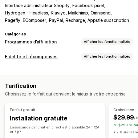
Interface administrateur Shopify
Facebook pixel
Hydrogen - Headless
Klaviyo, Mailchimp, Omnisend
Pagefly, EComposer
PayPal
Recharge, Appstle subscription
Catégories
Programmes d’affiliation
Afficher les fonctionnalités
Options de commission
Fidélité et récompenses
Afficher les fonctionnalités
Règles automatisées
Périodes de maturation
Suivi
Types de programmes
Commission personnalisée
Marketing multiniveaux
Programmes de récompenses
Programmes d’affiliation
Primes de performance
Commission sur le produit
Tarification
Parrainages
Redevances
Avantages échelonnés
Choisissez le forfait qui convient le mieux à votre entreprise.
Récompenses que vous pouvez offrir
Gestion des parrainages
Réductions
Coupons
Cadeaux
Crédits en magasin
Suivi des réalisations
Liens d’affiliation
Forfait gratuit
Croissance
Expédition gratuite
Produits gratuits
Commission
Analyses de données
Suivi automatique
$29.99
Installation gratuite
/ 
Récompenses personnalisées
Génération de liens en bloc
Liens vers les collections
ou $299.90/an
L’assistance par chat en direct est disponible 24 h/24
Réductions
Suivi par e-mail
Suivi multi-niveaux
et 7 j/7.
+ 2 % sur les 