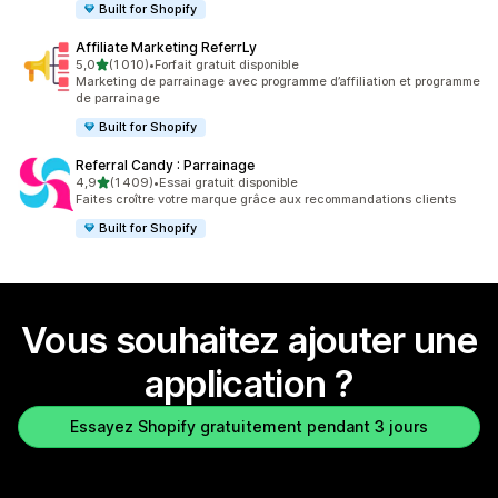
Built for Shopify
Affiliate Marketing ReferrLy
étoile(s) sur 5
5,0
(1 010)
•
Forfait gratuit disponible
1010 avis au total
Marketing de parrainage avec programme d’affiliation et programme
de parrainage
Built for Shopify
Referral Candy : Parrainage
étoile(s) sur 5
4,9
(1 409)
•
Essai gratuit disponible
1409 avis au total
Faites croître votre marque grâce aux recommandations clients
Built for Shopify
Vous souhaitez ajouter une
application ?
Essayez Shopify gratuitement pendant 3 jours