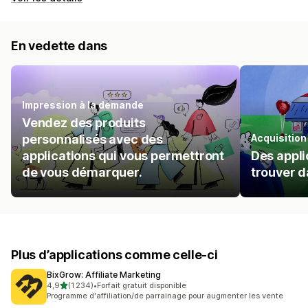
En vedette dans
Impression à la demande
Vendez des produits
personnalisés avec des
Acquisition
applications qui vous permettront
Des appli
de vous démarquer.
trouver d
Plus d’applications comme celle-ci
BixGrow: Affiliate Marketing
étoile(s) sur 5
4,9
(1 234)
•
Forfait gratuit disponible
1234 avis au total
Programme d'affiliation/de parrainage pour augmenter les vente