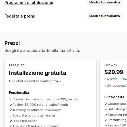
Programmi di affiliazione
Mostra funzionalità
Opzioni di commissione
Fedeltà e premi
Mostra funzionalità
Regole automatiche
Periodi di maturazione
Monitoraggio
Tipi di programmi
Commissione personalizzata
Marketing multilivello
Programmi fedeltà
Programmi di affiliazione
Referral
Bonus di performance
Commissione sul prodotto
Prezzi
Diritti d’autore
Vantaggi progressivi
Premi che si possono offrire
Scegli il piano più adatto alla tua attività.
Sconti
Coupon
Regali
Credito in negozio
Gestione dei referral
Spedizione gratuita
Prodotti gratuiti
Commissione
Monitoraggio dei risultati ottenuti
Link di affiliazione
Free plan
Growth
Premi personalizzati
Analisi
Monitoraggio automatico
$29.99
Installazione gratuita
/
Generazione di link in blocco
Link alle collezioni
Sconti
o a $299.90/a
Live chat support is available 24/7
Monitoraggio delle email
Monitoraggio multilivello
+ 2% successfu
Pop-up post-acquisto
Monitoraggio dei prodotti
Funzionalità
Funzionalità
Protezione dalle frodi
Creator Discovery add-on from $39/month
Monitoraggio in tempo reale
Creator Dis
Review $3,000 referral sales/month
Unlimited p
Esperienza di affiliazione
Tracking by affiliate link/coupon
Customer ref
Special product commission
Dashboard personalizzate
Registrazione personalizzata
Premium regi
Fraud protection
Portale brandizzato
Link e sconti personalizzati
Review 300 
Analytics & Automated emails