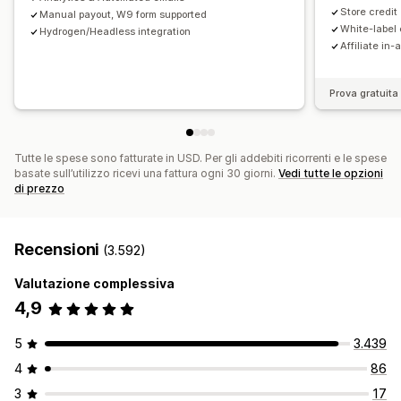
Store credit
Manual payout, W9 form supported
Dominio personalizzato
Moduli personalizzati
White-label 
Hydrogen/Headless integration
Branding personalizzato
Affiliate in-
Pagamenti
Prova gratuita 
Moduli fiscali
Bonifici bancari
Pagamenti automatici
Accrediti in blocco
Accrediti su carta
PayPal
Accrediti programmati
Tutte le spese sono fatturate in USD. Per gli addebiti ricorrenti e le spese
basate sull’utilizzo ricevi una fattura ogni 30 giorni.
Vedi tutte le opzioni
di prezzo
Recensioni
(3.592)
Valutazione complessiva
4,9
5
3.439
4
86
3
17