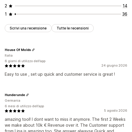
2
14
1
36
Scrivi una recensione
Tutte le recensioni
House Of Molds
Italia
6 giorni di utilizzo dell’app
24 giugno 2026
Easy to use , set up quick and customer service is great !
Hunderunde
Germania
6 mesi di utilizzo dell’app
5 agosto 2026
amazing tool! I dont want to miss it anymore. The first 2 Weeks
we make about 10k € Revenue over it. The Customer support
from Lina is amazing too. She answer alwayse Quick and