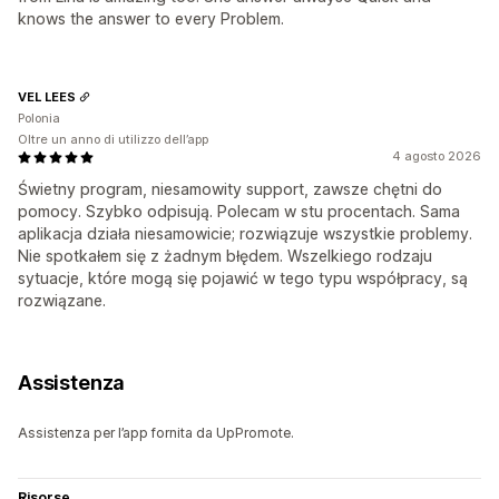
knows the answer to every Problem.
VEL LEES
Polonia
Oltre un anno di utilizzo dell’app
4 agosto 2026
Świetny program, niesamowity support, zawsze chętni do
pomocy. Szybko odpisują. Polecam w stu procentach. Sama
aplikacja działa niesamowicie; rozwiązuje wszystkie problemy.
Nie spotkałem się z żadnym błędem. Wszelkiego rodzaju
sytuacje, które mogą się pojawić w tego typu współpracy, są
rozwiązane.
Assistenza
Assistenza per l’app fornita da UpPromote.
Risorse