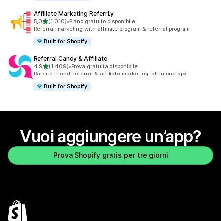
Affiliate Marketing ReferrLy
stelle su 5
5,0
(1.010)
•
Piano gratuito disponibile
1010 recensioni totali
Referral marketing with affiliate program & referral program
Built for Shopify
Referral Candy & Affiliate
stelle su 5
4,9
(1.409)
•
Prova gratuita disponibile
1409 recensioni totali
Refer a friend, referral & affiliate marketing, all in one app
Built for Shopify
Vuoi aggiungere un’app?
Prova Shopify gratis per tre giorni