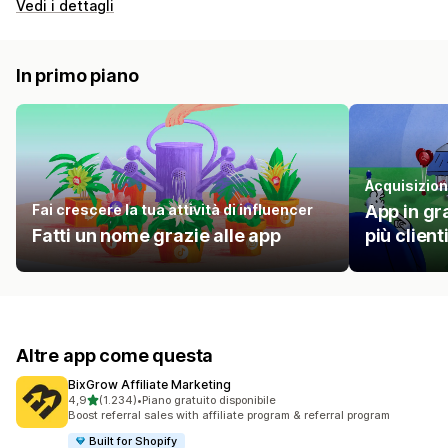
Vedi i dettagli
In primo piano
Acquisizione
Fai crescere la tua attività di influencer
App in gra
Fatti un nome grazie alle app
più client
Altre app come questa
BixGrow Affiliate Marketing
stelle su 5
4,9
(1.234)
•
Piano gratuito disponibile
1234 recensioni totali
Boost referral sales with affiliate program & referral program
Built for Shopify