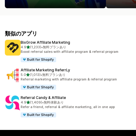
類似のアプリ
BixGrow Affiliate Marketing
5つ星中
4.9
(1,233)
•
無料プランあり
合計レビュー数：1233件
Boost referral sales with affiliate program & referral program
Built for Shopify
Affiliate Marketing ReferrLy
5つ星中
5.0
(1,013)
•
無料プランあり
合計レビュー数：1013件
Referral marketing with affiliate program & referral program
Built for Shopify
Referral Candy & Affiliate
5つ星中
4.9
(1,409)
•
無料体験あり
合計レビュー数：1409件
Refer a friend, referral & affiliate marketing, all in one app
Built for Shopify