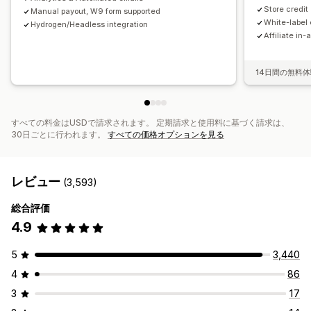
決済
Store credit
Manual payout, W9 form supported
税フォーム
銀行送金
自動決済
一括入金
カードの入金
White-label 
Hydrogen/Headless integration
Affiliate in-
PayPal
スケジュール式の入金
14日間の無料
すべての料金はUSDで請求されます。 定期請求と使用料に基づく請求は、
30日ごとに行われます。
すべての価格オプションを見る
レビュー
(3,593)
総合評価
4.9
5
3,440
4
86
3
17