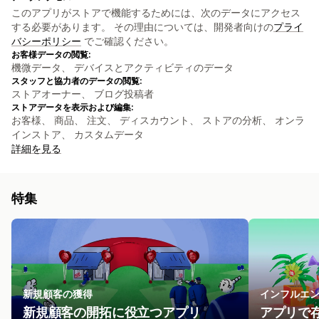
このアプリがストアで機能するためには、次のデータにアクセス
する必要があります。 その理由については、開発者向けの
プライ
バシーポリシー
でご確認ください。
お客様データの閲覧:
機微データ、 デバイスとアクティビティのデータ
スタッフと協力者のデータの閲覧:
ストアオーナー、 ブログ投稿者
ストアデータを表示および編集:
お客様、 商品、 注文、 ディスカウント、 ストアの分析、 オンラ
インストア、 カスタムデータ
詳細を見る
特集
新規顧客の獲得
インフルエ
新規顧客の開拓に役立つアプリ
アプリで