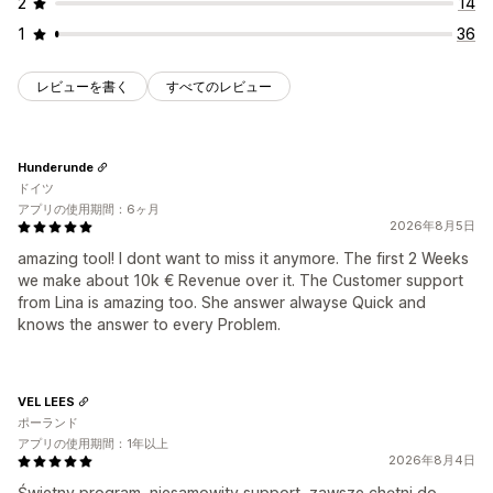
2
14
1
36
レビューを書く
すべてのレビュー
Hunderunde
ドイツ
アプリの使用期間：6ヶ月
2026年8月5日
amazing tool! I dont want to miss it anymore. The first 2 Weeks
we make about 10k € Revenue over it. The Customer support
from Lina is amazing too. She answer alwayse Quick and
knows the answer to every Problem.
VEL LEES
ポーランド
アプリの使用期間：1年以上
2026年8月4日
Świetny program, niesamowity support, zawsze chętni do