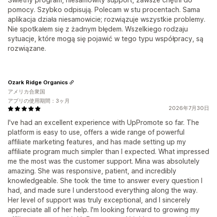
pomocy. Szybko odpisują. Polecam w stu procentach. Sama
aplikacja działa niesamowicie; rozwiązuje wszystkie problemy.
Nie spotkałem się z żadnym błędem. Wszelkiego rodzaju
sytuacje, które mogą się pojawić w tego typu współpracy, są
rozwiązane.
Ozark Ridge Organics
アメリカ合衆国
アプリの使用期間：3ヶ月
2026年7月30日
I've had an excellent experience with UpPromote so far. The
platform is easy to use, offers a wide range of powerful
affiliate marketing features, and has made setting up my
affiliate program much simpler than I expected. What impressed
me the most was the customer support. Mina was absolutely
amazing. She was responsive, patient, and incredibly
knowledgeable. She took the time to answer every question I
had, and made sure I understood everything along the way.
Her level of support was truly exceptional, and I sincerely
appreciate all of her help. I'm looking forward to growing my