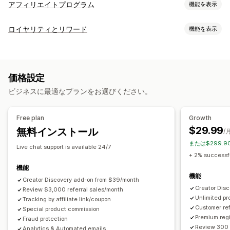
アフィリエイトプログラム
機能を表示
コミッションオプション
ロイヤリティとリワード
機能を表示
自動ルール
成熟期
追跡
カスタムコミッション
プログラムの種類
複数レベルのマーケティング
パフォーマンスボーナス
リワードプログラム
アフィリエイトプログラム
紹介
商品コミッション
使用料
段階式のメリット
価格設定
提供可能なリワード
流入管理
ビジネスに最適なプランをお選びください。
ディスカウント
クーポン
ギフト
ストアクレジット
無料配送
業績追跡
アフィリエイトリンク
分析
自動追跡
無料商品
コミッション
カスタムリワード
一括リンク生成
コレクションリンク
ディスカウント
Free plan
Growth
メール追跡
複数レベルの追跡
購入後ポップアップ
商品追跡
$29.99
無料インストール
/
不正注文防止
リアルタイム追跡
または$299.9
Live chat support is available 24/7
+ 2% successfu
アフィリエイト機能
機能
カスタムダッシュボード
カスタム登録
機能
Creator Discovery add-on from $39/month
ブランド化されたポータル
Creator Dis
Review $3,000 referral sales/month
Unlimited p
カスタムリンクとカスタムディスカウント
Tracking by affiliate link/coupon
カスタムドメイン
Customer ref
Special product commission
カスタムフォーム
カスタムブランディング
Premium regi
Fraud protection
Review 300 
Analytics & Automated emails