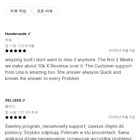
리뷰 작성
모든 리뷰
Hunderunde
독일
앱 사용 기간 6개월
2026년 8월 5일
amazing tool! I dont want to miss it anymore. The first 2 Weeks
we make about 10k € Revenue over it. The Customer support
from Lina is amazing too. She answer alwayse Quick and
knows the answer to every Problem.
VEL LEES
폴란드
앱 사용 기간 1년 초과
2026년 8월 4일
Świetny program, niesamowity support, zawsze chętni do
pomocy. Szybko odpisują. Polecam w stu procentach. Sama
aplikacja działa niesamowicie; rozwiązuje wszystkie problemy.