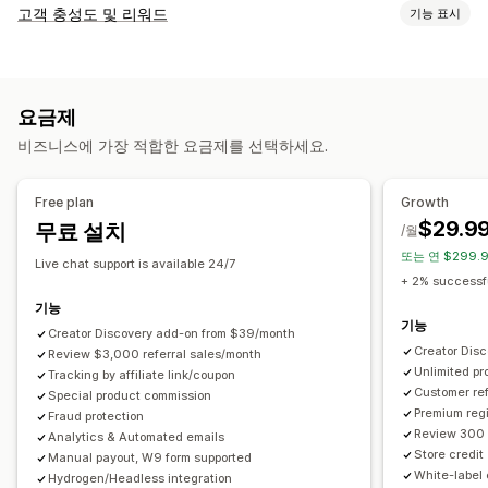
커미션 옵션
고객 충성도 및 리워드
기능 표시
자동화된 규칙
성숙 기간
추적
사용자 지정 커미션
프로그램 유형
여러 단계 마케팅
실적 보너스
제품 커미션
로열티
등급별 혜택
리워드 프로그램
제휴 프로그램
추천
추천 관리
요금제
제공할 수 있는 리워드
성과 추적
제휴 링크
분석
자동 추적
링크 대량 생성
비즈니스에 가장 적합한 요금제를 선택하세요.
할인
쿠폰
기프트
스토어 크레딧
무료 배송
무료 제품
커미션
컬렉션 링크
할인
이메일 추적
여러 수준 추적
구매 후 팝업
사용자 지정 리워드
제품 추적
사기 방지
실시간 추적
Free plan
Growth
$29.9
무료 설치
/월
제휴 경험
또는 연 $299.9
사용자 지정 대시보드
사용자 지정 등록
브랜드 맞춤 포털
Live chat support is available 24/7
+ 2% successfu
사용자 지정 링크 및 할인
사용자 지정 도메인
사용자 지정 양식
기능
사용자 지정 브랜딩
기능
Creator Discovery add-on from $39/month
Creator Dis
Review $3,000 referral sales/month
결제
Unlimited p
Tracking by affiliate link/coupon
세금 양식
은행 송금
자동 결제
대량 지급
카드 지급
PayPal
Customer ref
Special product commission
Premium regi
예약된 지급
Fraud protection
Review 300 
Analytics & Automated emails
Store credit
Manual payout, W9 form supported
White-label 
Hydrogen/Headless integration