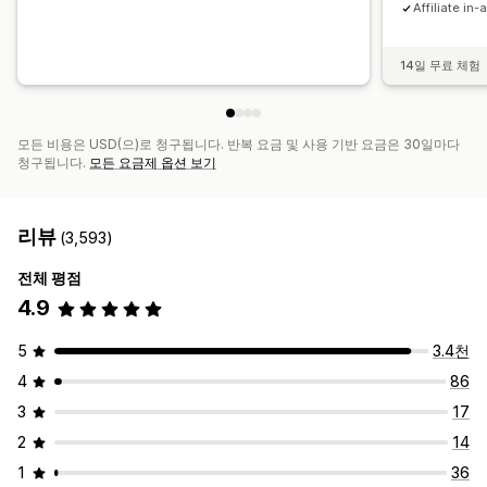
Affiliate in-
14일 무료 체험
모든 비용은 USD(으)로 청구됩니다. 반복 요금 및 사용 기반 요금은 30일마다
청구됩니다.
모든 요금제 옵션 보기
리뷰
(3,593)
전체 평점
4.9
5
3.4천
4
86
3
17
2
14
1
36