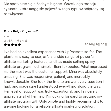
Nie spotkałem się z żadnym błędem. Wszelkiego rodzaju
sytuacje, które mogą się pojawić w tego typu współpracy, są
rozwiązane.
Ozark Ridge Organics
미국
앱 사용 기간 3개월
2026년 7월 30일
I've had an excellent experience with UpPromote so far. The
platform is easy to use, offers a wide range of powerful
affiliate marketing features, and has made setting up my
affiliate program much simpler than I expected. What impressed
me the most was the customer support. Mina was absolutely
amazing. She was responsive, patient, and incredibly
knowledgeable. She took the time to answer every question I
had, and made sure I understood everything along the way.
Her level of support was truly exceptional, and I sincerely
appreciate all of her help. I'm looking forward to growing my
affiliate program with UpPromote and highly recommend it to
anyone looking for a reliable affiliate marketing solution.