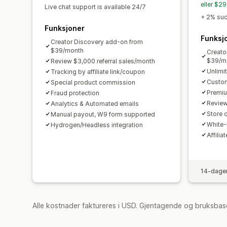
eller $2
Live chat support is available 24/7
+ 2% succ
Funksjoner
Funksj
Creator Discovery add-on from
$39/month
Creato
$39/m
Review $3,000 referral sales/month
Unlimi
Tracking by affiliate link/coupon
Custom
Special product commission
Premiu
Fraud protection
Review
Analytics & Automated emails
Store c
Manual payout, W9 form supported
White-
Hydrogen/Headless integration
Affilia
14-dager
Alle kostnader faktureres i USD. Gjentagende og bruksbas