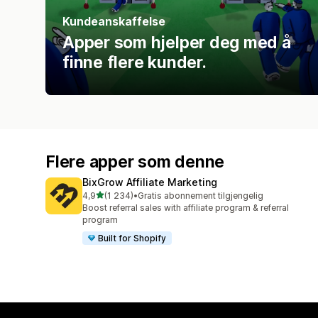
Kundeanskaffelse
Apper som hjelper deg med å
finne flere kunder.
Flere apper som denne
BixGrow Affiliate Marketing
av 5 stjerner
4,9
(1 234)
•
Gratis abonnement tilgjengelig
Totalt 1234 omtaler
Boost referral sales with affiliate program & referral
program
Built for Shopify