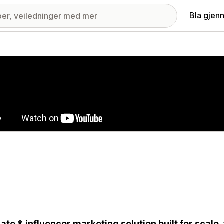
Bla gjen
ri med fremhevede bilder
liate & influencer marketing solution built for scale