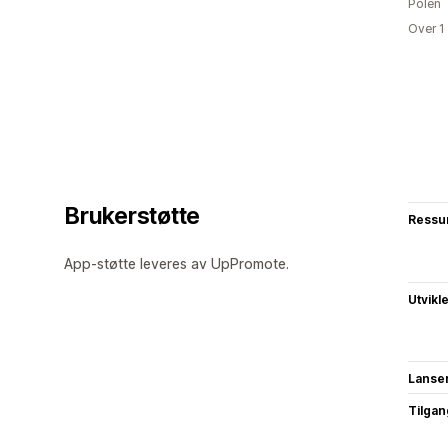
Polen
Over 1
Brukerstøtte
Ressu
App-støtte leveres av UpPromote.
Utvikl
Lanse
Tilgang