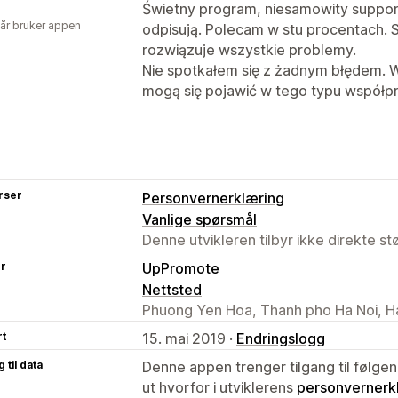
Świetny program, niesamowity suppor
 år bruker appen
odpisują. Polecam w stu procentach. S
rozwiązuje wszystkie problemy.
Nie spotkałem się z żadnym błędem. W
mogą się pojawić w tego typu współpr
rser
Personvernerklæring
Vanlige spørsmål
Denne utvikleren tilbyr ikke direkte s
er
UpPromote
Nettsted
Phuong Yen Hoa, Thanh pho Ha Noi, H
rt
15. mai 2019 ·
Endringslogg
 til data
Denne appen trenger tilgang til følgen
ut hvorfor i utviklerens
personvernerk