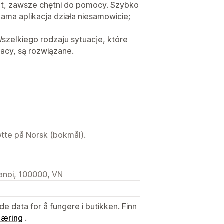
t, zawsze chętni do pomocy. Szybko
ama aplikacja działa niesamowicie;
szelkiego rodzaju sytuacje, które
acy, są rozwiązane.
tøtte på Norsk (bokmål).
anoi, 100000, VN
de data for å fungere i butikken. Finn
læring
.