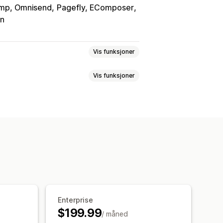
himp, Omnisend
Pagefly, EComposer
on
Vis funksjoner
Vis funksjoner
der
Sporing
Tilpasset kommisjon
sbonuser
Produktkommisjon
program
Henvisninger
uta
Gratis frakt
Gratis produkter
erkoblinger
Analyse
er
 av lenker
Samlingslenker
lere nivåer
ring
Svindelbeskyttelse
Enterprise
$199.99
/ måned