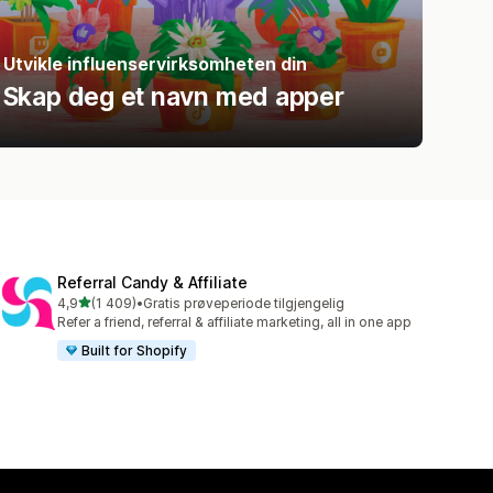
Utvikle influenservirksomheten din
Skap deg et navn med apper
Referral Candy & Affiliate
av 5 stjerner
4,9
(1 409)
•
Gratis prøveperiode tilgjengelig
Totalt 1409 omtaler
Refer a friend, referral & affiliate marketing, all in one app
Built for Shopify