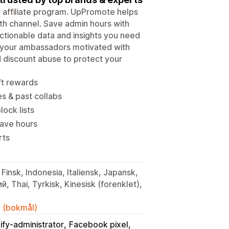
ur affiliate program. UpPromote helps
wth channel. Save admin hours with
tionable data and insights you need
p your ambassadors motivated with
d discount abuse to protect your
ft rewards
es & past collabs
lock lists
save hours
rts
Finsk, Indonesia, Italiensk, Japansk,
 Thai, Tyrkisk, Kinesisk (forenklet),
k (bokmål)
ify-administrator
Facebook pixel