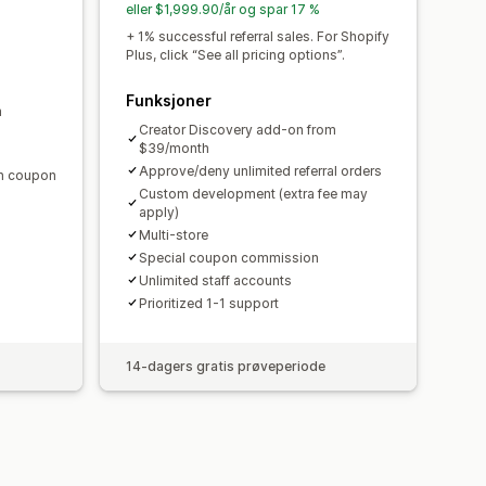
eller $1,999.90/år og spar 17 %
 registrering
Merkevareportal
+ 1% successful referral sales. For Shopify
set domene
Tilpassede skjemaer
Plus, click “See all pricing options”.
Funksjoner
m
Creator Discovery add-on from
$39/month
utomatiske betalinger
Approve/deny unlimited referral orders
en coupon
PayPal
Planlagte utbetalinger
Custom development (extra fee may
apply)
Multi-store
Special coupon commission
Unlimited staff accounts
Prioritized 1-1 support
14-dagers gratis prøveperiode