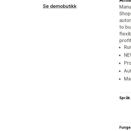
Se demobutikk
Manua
Shopi
autom
to bu
flexi
profit
Run
NEW
Pro
Aut
Mak
Språk
Funge