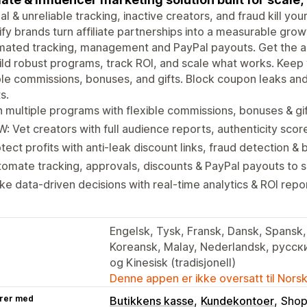
l & unreliable tracking, inactive creators, and fraud kill yo
fy brands turn affiliate partnerships into a measurable gro
ated tracking, management and PayPal payouts. Get the ac
ild robust programs, track ROI, and scale what works. Kee
ble commissions, bonuses, and gifts. Block coupon leaks an
s.
 multiple programs with flexible commissions, bonuses & gi
: Vet creators with full audience reports, authenticity scor
tect profits with anti-leak discount links, fraud detection & b
omate tracking, approvals, discounts & PayPal payouts to 
e data-driven decisions with real-time analytics & ROI repo
Engelsk, Tysk, Fransk, Dansk, Spansk, 
Koreansk, Malay, Nederlandsk, русский,
og Kinesisk (tradisjonell)
Denne appen er ikke oversatt til Nors
rer med
Butikkens kasse
Kundekontoer
Shop