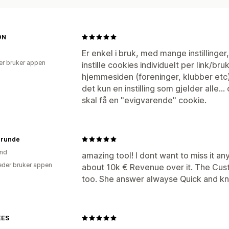
ON
Er enkel i bruk, med mange instillinge
er bruker appen
instille cookies individuelt per link/b
hjemmesiden (foreninger, klubber etc)
det kun en instilling som gjelder alle...
skal få en "evigvarende" cookie.
runde
and
amazing tool! I dont want to miss it 
der bruker appen
about 10k € Revenue over it. The Cus
too. She answer alwayse Quick and k
EES