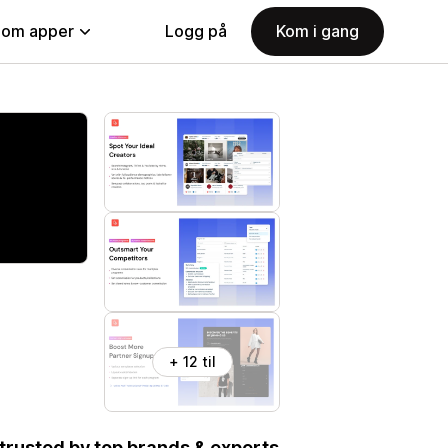
nom apper
Logg på
Kom i gang
+ 12 til
, trusted by top brands & experts