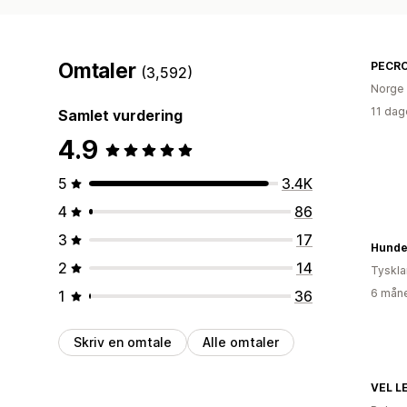
Omtaler
PECR
(3,592)
Norge
11 dag
Samlet vurdering
4.9
5
3.4K
4
86
3
17
Hunde
2
14
Tyskl
6 måne
1
36
Skriv en omtale
Alle omtaler
VEL L