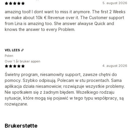
5. august 2026
amazing tool! I dont want to miss it anymore. The first 2 Weeks
we make about 10k € Revenue over it. The Customer support
from Lina is amazing too. She answer alwayse Quick and
knows the answer to every Problem.
VEL LEES
Polen
Over 1 år bruker appen
4. august 2026
Świetny program, niesamowity support, zawsze chętni do
pomocy. Szybko odpisują. Polecam w stu procentach. Sama
aplikacja działa niesamowicie; rozwiązuje wszystkie problemy.
Nie spotkałem się z żadnym błędem. Wszelkiego rodzaju
sytuacje, które mogą się pojawić w tego typu współpracy, są
rozwiązane.
Brukerstøtte