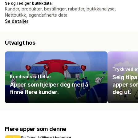
Se og rediger butikkdata:
Kunder, produkter, bestillinger, rabatter, butikkanalyse,
Nettbutikk, egendefinerte data
Se detaljer
Utvalgt hos
Trykk ved e
Kundeanskaffelse
Selg til
Apper som hjelper deg med å
apper som 
finne flere kunder.
deg ut.
Flere apper som denne
BixGrow Affiliate Marketing