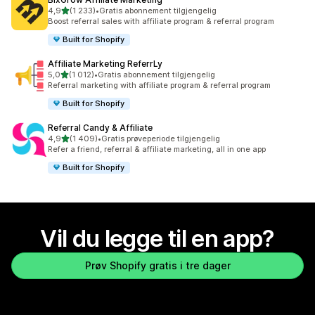
av 5 stjerner
4,9
(1 233)
•
Gratis abonnement tilgjengelig
Totalt 1233 omtaler
Boost referral sales with affiliate program & referral program
Built for Shopify
Affiliate Marketing ReferrLy
av 5 stjerner
5,0
(1 012)
•
Gratis abonnement tilgjengelig
Totalt 1012 omtaler
Referral marketing with affiliate program & referral program
Built for Shopify
Referral Candy & Affiliate
av 5 stjerner
4,9
(1 409)
•
Gratis prøveperiode tilgjengelig
Totalt 1409 omtaler
Refer a friend, referral & affiliate marketing, all in one app
Built for Shopify
Vil du legge til en app?
Prøv Shopify gratis i tre dager