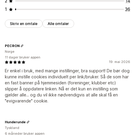
2
14
1
36
Skriv en omtale
Alle omtaler
PECRON
Norge
11 dager bruker appen
19. mai 2026
Er enkel i bruk, med mange instillinger, bra support! De bør dog
kunne instille cookies individuelt per link/bruker. Så de som har
en fast banner på hjemmesiden (foreninger, klubber etc)
slipper å oppdatere linken. Nå er det kun en instilling som
gjelder alle... og du vil ikke nødvendigvis at alle skal få en
"evigvarende" cookie.
Hunderunde
Tyskland
6 måneder bruker appen