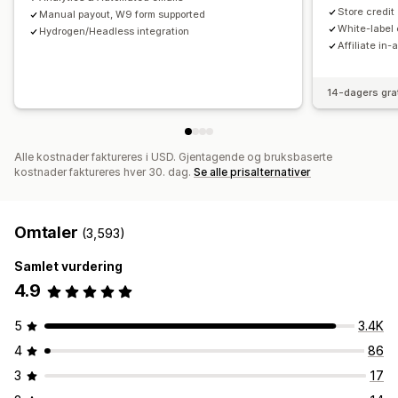
Store credit
Manual payout, W9 form supported
Betalinger
White-label 
Hydrogen/Headless integration
Affiliate in-
Skatteskjemaer
Bankoverføringer
Automatiske betalinger
Masseutbetalinger
Kortutbetalinger
PayPal
14-dagers gra
Planlagte utbetalinger
Alle kostnader faktureres i USD. Gjentagende og bruksbaserte
kostnader faktureres hver 30. dag.
Se alle prisalternativer
Omtaler
(3,593)
Samlet vurdering
4.9
5
3.4K
4
86
3
17