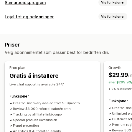
Samarbeidsprogram
Vis funksjoner
Kommisjonsalternativer
Lojalitet og belønninger
Vis funksjoner
Automatiserte regler
Modningsperioder
Sporing
Programtyper
Tilpasset kommisjon
Markedsføring på flere nivåer
Belønningsprogrammer
Samarbeidsprogram
Henvisninger
Ytelsesbonuser
Produktkommisjon
Royalty
Nivåfordeler
Priser
Belønninger du kan tilby
Henvisningsadministrasjon
Velg abonnementet som passer best for bedriften din.
Rabatter
Kuponger
Gaver
Butikkvaluta
Gratis frakt
Prestasjonssporing
Samarbeidspartnerkoblinger
Analyse
Gratis produkter
Kommisjon
Egendefinerte belønninger
Automatisk sporing
Massegenerering av lenker
Free plan
Growth
Samlingslenker
Rabatter
E-postsporing
$29.99
Gratis å installere
/
Sporing på flere nivåer
Popup-vinduer etter kjøp
eller $299.90/
Live chat support is available 24/7
Produktsporing
Svindelbeskyttelse
Sanntidssporing
+ 2% successfu
Funksjoner
Samarbeidspartner-opplevelse
Funksjoner
Creator Discovery add-on from $39/month
Tilpassede instrumentbord
Tilpasset registrering
Creator Dis
Review $3,000 referral sales/month
Unlimited p
Merkevareportal
Tracking by affiliate link/coupon
Tilpassede lenker og rabatter
Customer ref
Special product commission
Tilpasset domene
Tilpassede skjemaer
Premium regi
Fraud protection
Tilpasset merkevarebygging
Review 300 
Analytics & Automated emails