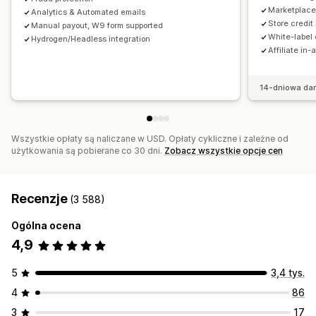
Doświadczenia związane z programem afiliacyjnym
Marketplace 
Analytics & Automated emails
Store credit
Manual payout, W9 form supported
Niestandardowe pulpity
Niestandardowa rejestracja
White-label 
Hydrogen/Headless integration
Portal marki
Niestandardowe linki i rabaty
Affiliate in-
Niestandardowa domena
Niestandardowe formularze
Niestandardowy branding
14-dniowa da
Płatności
Formularze podatkowe
Przelewy bankowe
Wszystkie opłaty są naliczane w USD. Opłaty cykliczne i zależne od
Automatyczne płatności
Wypłaty zbiorcze
użytkowania są pobierane co 30 dni.
Zobacz wszystkie opcje cen
Wypłaty z karty
PayPal
Zaplanowane wypłaty
Recenzje
(3 588)
Ogólna ocena
4,9
5
3,4 tys.
4
86
3
17