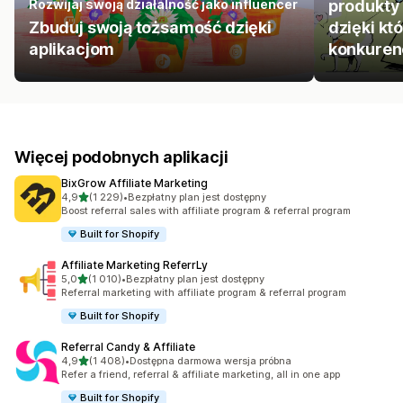
Rozwijaj swoją działalność jako influencer
produkty 
Zbuduj swoją tożsamość dzięki
dzięki kt
aplikacjom
konkurenc
Więcej podobnych aplikacji
BixGrow Affiliate Marketing
na 5 gwiazdek
4,9
(1 229)
•
Bezpłatny plan jest dostępny
Łączna liczba recenzji: 1229
Boost referral sales with affiliate program & referral program
Built for Shopify
Affiliate Marketing ReferrLy
na 5 gwiazdek
5,0
(1 010)
•
Bezpłatny plan jest dostępny
Łączna liczba recenzji: 1010
Referral marketing with affiliate program & referral program
Built for Shopify
Referral Candy & Affiliate
na 5 gwiazdek
4,9
(1 408)
•
Dostępna darmowa wersja próbna
Łączna liczba recenzji: 1408
Refer a friend, referral & affiliate marketing, all in one app
Built for Shopify