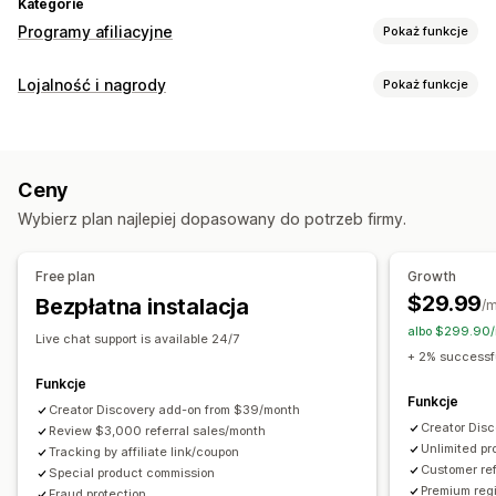
Kategorie
Programy afiliacyjne
Pokaż funkcje
Opcje prowizji
Lojalność i nagrody
Pokaż funkcje
Reguły automatyzacji
Okresy spodziewanych rezultatów
Rodzaje programów
Śledzenie
Niestandardowa prowizja
Program nagród
Programy afiliacyjne
Polecenia
Marketing wielopoziomowy
Ceny
Bonusy związane z wydajnością
Prowizja za produkt
Nagrody, które można zaoferować
Wybierz plan najlepiej dopasowany do potrzeb firmy.
Tantiemy
Korzyści progowe
Rabaty
Kupony
Prezenty
Kredyt sklepowy
Darmowa wysyłka
Darmowe produkty
Prowizja
Zarządzanie poleceniami
Free plan
Growth
Niestandardowe nagrody
Śledzenie osiągnięć
Linki afiliacyjne
Analizy
$29.99
Bezpłatna instalacja
/m
Automatyczne śledzenie
Zbiorcze generowanie linków
albo $299.90/
Live chat support is available 24/7
Linki kolekcji
Rabaty
Śledzenie e-maili
+ 2% successfu
Śledzenie wielopoziomowe
Funkcje
Funkcje
Wyskakujące okienka po zakupie
Creator Discovery add-on from $39/month
Śledzenie produktów
Creator Dis
Review $3,000 referral sales/month
Ochrona przed oszustwami
Unlimited p
Tracking by affiliate link/coupon
Śledzenie w czasie rzeczywistym
Customer ref
Special product commission
Premium regi
Fraud protection