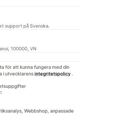
ekt support på Svenska.
anoi, 100000, VN
ata för att kunna fungera med din
ta i utvecklarens
integritetspolicy
.
tetsuppgifter
:
butiksanalys, Webbshop, anpassade