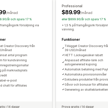
Bedrägeribekämpning
Spårning i real
Professional
Affiliate-upplevelse
99
$89.99
/månad
/månad
Anpassade instrumentpaneler
Anpass
99.90/år och spara 17 %
eller $899.90/år och spara 17 %
Anpassade länkar och rabatter
Anpa
 framgångsrik försäljning via
+ 1,5 % på framgångsrik försäljni
Anpassat varumärke
.
värvning.
Betalningar
oner
Funktioner
Skatteformulär
Banköverföringar
Au
get Creator Discovery från
Tillägget Creator Discovery frå
D/månad
39 USD/månad
Bulkutbetalningar
Kortutbetalningar
nsat antal program
HETT: Läckagesäker rabatt
m för kundvärvning
Anpassad affiliate-länk och
autogenererad kupong
mregistreringsmallar
Automatisk betalning med Pay
ng på marknadsplats
Automatiska provisionsnivåer
kredit
Exkludera produkter från provi
label-e-post
Gåvor och bonusar för affiliate
 chatt för affiliates
Generering av skatteblankette
atis i 14 dagar
Prova gratis i 14 dagar