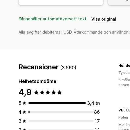
Innehåller automatöversatt text
Visa original
Alla avgifter debiteras i USD. Återkommande och användni
Recensioner
Hunde
(3 590)
Tyskl
6 måna
Helhetsomdöme
appen
4,9
5
3,4 tn
VEL L
4
86
Polen
3
17
Mer än
2
14
appen