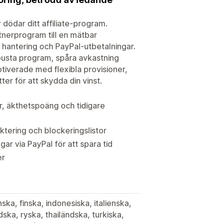
 dödar ditt affiliate-program.
tnerprogram till en mätbar
, hantering och PayPal-utbetalningar.
busta program, spåra avkastning
tiverade med flexibla provisioner,
r för att skydda din vinst.
, äkthetspoäng och tidigare
tering och blockeringslistor
r via PayPal för att spara tid
er
ka, finska, indonesiska, italienska,
ka, ryska, thailändska, turkiska,