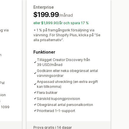
tid
Enterprise
$199.99
/månad
ad registrering
Varumärkesportal
eller $1,999.90/år och spara 17 %
ssad domän
Anpassade formulär
ng via
+ 1 % på framgångsrik försäljning via
värvning. För Shopify Plus, klicka på ”Se
alla prisalternativ”.
Funktioner
tomatiska betalningar
n
Tillägget Creator Discovery från
PayPal
Schemalagda utbetalningar
39 USD/månad
Godkänn eller neka obegränsat antal
värvningsordrar
Anpassad utveckling (en extra avgift
Pal
kan tillkomma)
Flera butiker
sion
Särskild kupongprovision
s
Obegränsat antal personalkonton
n 1099
Prioriterad 1–1-support
Prova gratis i 14 dagar