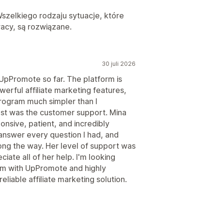
szelkiego rodzaju sytuacje, które
acy, są rozwiązane.
30 juli 2026
 UpPromote so far. The platform is
werful affiliate marketing features,
program much simpler than I
t was the customer support. Mina
nsive, patient, and incredibly
answer every question I had, and
ng the way. Her level of support was
ciate all of her help. I'm looking
ram with UpPromote and highly
liable affiliate marketing solution.