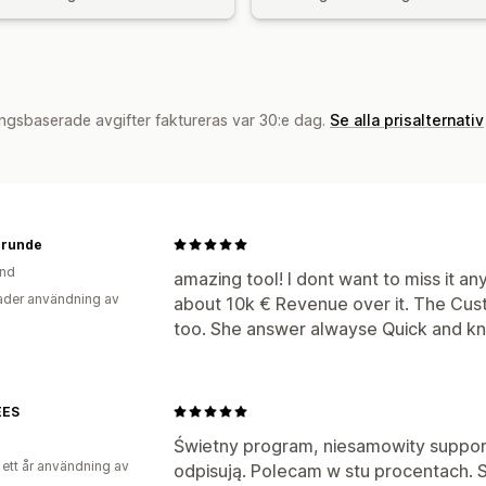
ngsbaserade avgifter faktureras var 30:e dag.
Se alla prisalternativ
runde
and
amazing tool! I dont want to miss it 
der användning av
about 10k € Revenue over it. The Cus
too. She answer alwayse Quick and k
EES
Świetny program, niesamowity suppor
 ett år användning av
odpisują. Polecam w stu procentach. S