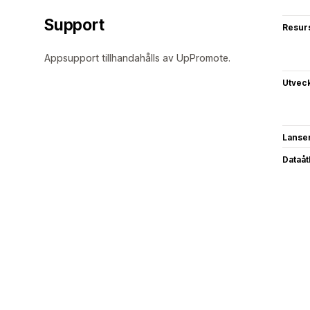
Support
Resur
Appsupport tillhandahålls av UpPromote.
Utvec
Lanse
Dataå