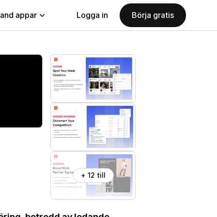
land appar
Logga in
Börja gratis
+ 12 till
föring, betrodd av ledande