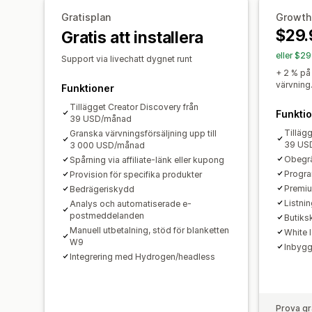
Gratisplan
Growth
$29.
Gratis att installera
eller $2
Support via livechatt dygnet runt
+ 2 % på
värvning
Funktioner
Tillägget Creator Discovery från
Funkti
39 USD/månad
Tilläg
Granska värvningsförsäljning upp till
39 US
3 000 USD/månad
Obegrä
Spårning via affiliate-länk eller kupong
Progra
Provision för specifika produkter
Premiu
Bedrägeriskydd
Listni
Analys och automatiserade e-
postmeddelanden
Butiks
Manuell utbetalning, stöd för blanketten
White 
W9
Inbyggd
Integrering med Hydrogen/headless
Prova gr