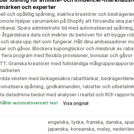
märken och experter
ll och opålitlig spårning, inaktiva kreatörer och bedrägerier
mote hjälper varumärken på Shopify att förvandla sina par
äxtkanal. Spara administrativ tid med automatiserad spårning
 åtgärdsbara data och insikter du behöver för att bygga ro
 och skala upp det som fungerar. Håll dina ambassadörer mo
ar och gåvor. Blockera kupongläckor och missbruk av rabatte
 flera program med flexibla provisioner, bonusar och gåvor
T: Granska kreatörer med fullständiga målgruppsrapporter
marbeten
dda vinsten med läckagesäkra rabattlänkar, bedrägeridetek
omatisera spårning, godkännanden, rabatter och utbetalninga
ta datadrivna beslut med analyser i realtid och ROI-rapport
ehåller automatöversatt text
Visa original
engelska, tyska, franska, danska, spans
japanska, koreanska, malay, nederländs