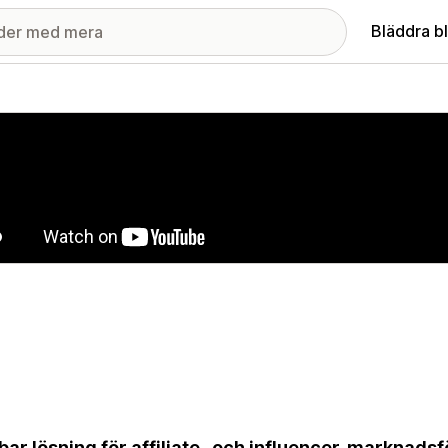
Bläddra b
ri med utvalda bilder
bar lösning för affiliate- och influencer-marknads