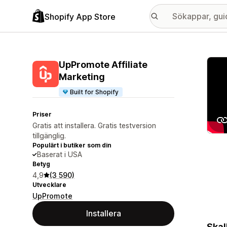
Shopify App Store
Galle
UpPromote Affiliate
Marketing
Built for Shopify
Priser
Gratis att installera. Gratis testversion
tillgänglig.
Populärt i butiker som din
Baserat i USA
Betyg
4,9
(3 590)
Utvecklare
UpPromote
Installera
Skal