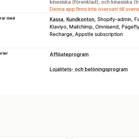
kinesiska (förenklad), och kinesiska (tr
Denna app finns inte översatt till sven
rar med
Kassa
Kundkonton
Shopify-admin
F
Klaviyo, Mailchimp, Omnisend
Pagefl
Recharge, Appstle subscription
rier
Affiliateprogram
Provisionsalternativ
Lojalitets- och belöningsprogram
Automatiserade regler
Mognadsperi
Programtyper
Marknadsföring på flera nivåer
Prest
Belöningsprogram
Affiliateprogram
Royalties
Kvantitetsbaserade fördela
Belöningar som du kan erbjuda
Hänvisningshantering
Rabatter
Kuponger
Gåvor
Värdeche
Prestationsspårning
Affiliatelänkar
A
Provision
Anpassade belöningar
Bulklänkgenerering
Produktserielänk
Spårning på flera nivåer
Popup-fönste