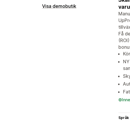
Visa demobutik
varu
Manue
UpPro
tillv
Få de
(ROI)
bonus
Kör
NYT
sa
Sky
Aut
Fat
Inn
Språk