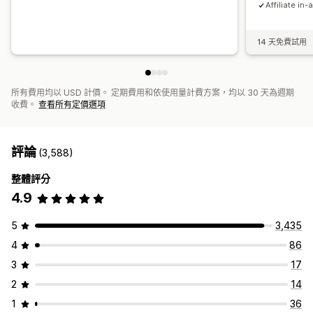
Affiliate in-
14 天免費試用
所有費用均以 USD 計價。 定期費用和依使用量計費方案，均以 30 天為週期
收費。
查看所有定價選項
評論
(3,588)
整體評分
4.9
5
3,435
4
86
3
17
2
14
1
36