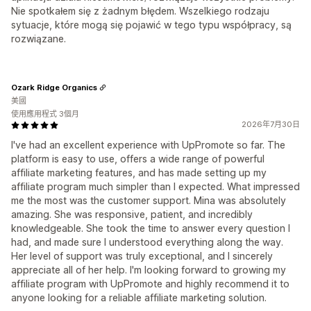
Nie spotkałem się z żadnym błędem. Wszelkiego rodzaju
sytuacje, które mogą się pojawić w tego typu współpracy, są
rozwiązane.
Ozark Ridge Organics
美國
使用應用程式 3個月
2026年7月30日
I've had an excellent experience with UpPromote so far. The
platform is easy to use, offers a wide range of powerful
affiliate marketing features, and has made setting up my
affiliate program much simpler than I expected. What impressed
me the most was the customer support. Mina was absolutely
amazing. She was responsive, patient, and incredibly
knowledgeable. She took the time to answer every question I
had, and made sure I understood everything along the way.
Her level of support was truly exceptional, and I sincerely
appreciate all of her help. I'm looking forward to growing my
affiliate program with UpPromote and highly recommend it to
anyone looking for a reliable affiliate marketing solution.