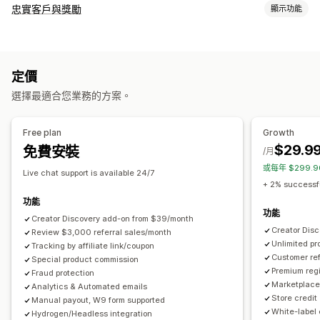
佣金選項
忠實客戶與獎勵
顯示功能
自動化規則
等待確定期間
追蹤
自訂佣金
多層次行銷
成效獎勵
計畫類型
商品佣金
版權費
分層福利
獎勵計畫
聯盟計畫
轉介
轉介管理
定價
可提供的獎勵
成就追蹤
聯盟連結
分析
自動追蹤
大量產生連結
商品系列連結
選擇最適合您業務的方案。
折扣
優惠券
禮品
商店抵用金
免運費
免費商品
佣金
自訂獎勵
折扣
電子郵件追蹤
多層次追蹤
售後彈出式視窗
商品追蹤
詐騙防護
即時追蹤
Free plan
Growth
$29.9
免費安裝
/月
聯盟夥伴體驗
或每年 $299.
自訂控制面板
自訂註冊
品牌入口網站
自訂連結和折扣
Live chat support is available 24/7
+ 2% successfu
自訂網域
自訂表單
自訂品牌行銷
功能
功能
付款
Creator Discovery add-on from $39/month
Creator Dis
Review $3,000 referral sales/month
稅務表單
銀行轉帳
自動付款
大量支付款項
卡片支付款項
Unlimited p
Tracking by affiliate link/coupon
PayPal
排程支付款項
Customer ref
Special product commission
Premium regi
Fraud protection
Marketplace 
Analytics & Automated emails
Store credit
Manual payout, W9 form supported
White-label 
Hydrogen/Headless integration