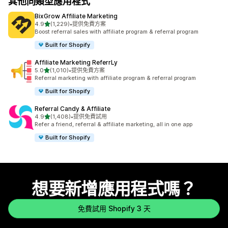
其他同類型應用程式
BixGrow Affiliate Marketing
滿分 5 顆星
4.9
(1,229)
•
提供免費方案
共有 1229 則評價
Boost referral sales with affiliate program & referral program
Built for Shopify
Affiliate Marketing ReferrLy
滿分 5 顆星
5.0
(1,010)
•
提供免費方案
共有 1010 則評價
Referral marketing with affiliate program & referral program
Built for Shopify
Referral Candy & Affiliate
滿分 5 顆星
4.9
(1,408)
•
提供免費試用
共有 1408 則評價
Refer a friend, referral & affiliate marketing, all in one app
Built for Shopify
想要新增應用程式嗎？
免費試用 Shopify 3 天