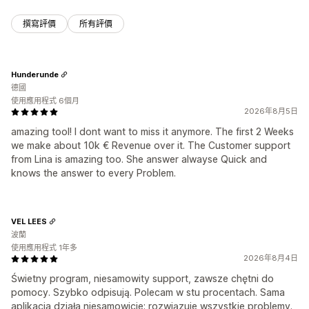
撰寫評價
所有評價
Hunderunde
德國
使用應用程式 6個月
2026年8月5日
amazing tool! I dont want to miss it anymore. The first 2 Weeks
we make about 10k € Revenue over it. The Customer support
from Lina is amazing too. She answer alwayse Quick and
knows the answer to every Problem.
VEL LEES
波蘭
使用應用程式 1年多
2026年8月4日
Świetny program, niesamowity support, zawsze chętni do
pomocy. Szybko odpisują. Polecam w stu procentach. Sama
aplikacja działa niesamowicie; rozwiązuje wszystkie problemy.