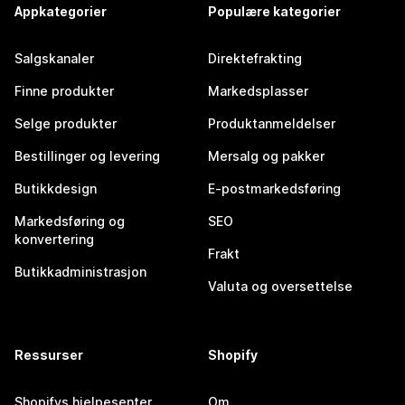
Appkategorier
Populære kategorier
Salgskanaler
Direktefrakting
Finne produkter
Markedsplasser
Selge produkter
Produktanmeldelser
Bestillinger og levering
Mersalg og pakker
Butikkdesign
E-postmarkedsføring
Markedsføring og
SEO
konvertering
Frakt
Butikkadministrasjon
Valuta og oversettelse
Ressurser
Shopify
Shopifys hjelpesenter
Om