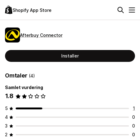
Shopify App Store
Afterbuy Connector
Installer
Omtaler
(4)
Samlet vurdering
1.8
5
1
4
0
3
0
2
0