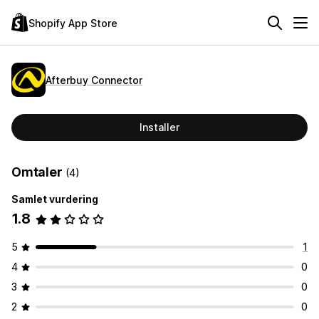
Shopify App Store
Afterbuy Connector
Installer
Omtaler
(4)
Samlet vurdering
1.8
5
1
4
0
3
0
2
0