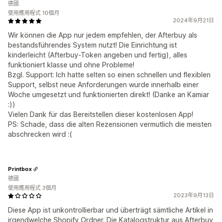
德國
使用應用程式 10個月
2024年9月21日
Wir können die App nur jedem empfehlen, der Afterbuy als
bestandsführendes System nutzt! Die Einrichtung ist
kinderleicht (Afterbuy-Token angeben und fertig), alles
funktioniert klasse und ohne Probleme!
Bzgl. Support: Ich hatte selten so einen schnellen und flexiblen
Support, selbst neue Anforderungen wurde innerhalb einer
Woche umgesetzt und funktionierten direkt! (Danke an Kamiar
:))
Vielen Dank für das Bereitstellen dieser kostenlosen App!
PS: Schade, dass die alten Rezensionen vermutlich die meisten
abschrecken wird :(
Printbox
德國
使用應用程式 3個月
2023年9月13日
Diese App ist unkontrollierbar und überträgt sämtliche Artikel in
irgendwelche Shopify Ordner. Die Katalogstruktur aus Afterbuy