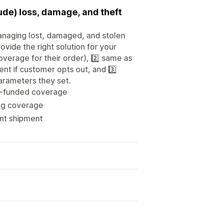
clude) loss, damage, and theft
anaging lost, damaged, and stolen
ovide the right solution for your
overage for their order), 2️⃣ same as
nt if customer opts out, and 3️⃣
arameters they set.
nt-funded coverage
ng coverage
ent shipment