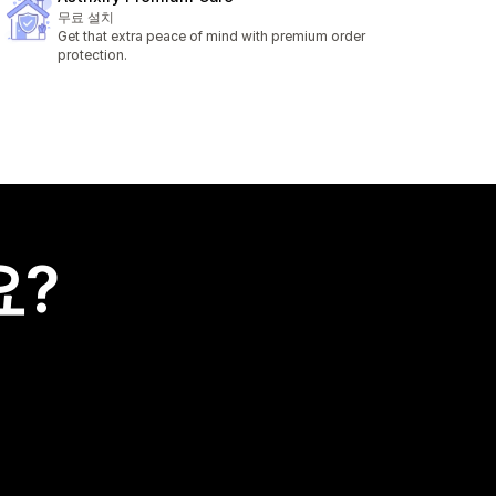
무료 설치
Get that extra peace of mind with premium order
protection.
요?