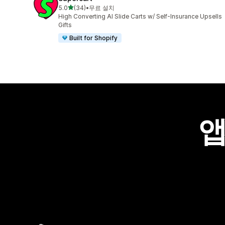
별 5개 중
5.0
(34)
•
무료 설치
총 리뷰 34개
High Converting AI Slide Carts w/ Self-Insurance Upsells
Gifts
Built for Shopify
앱