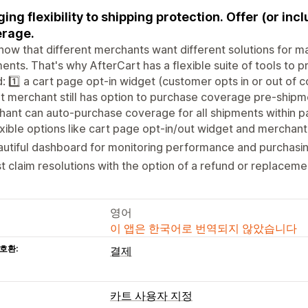
ging flexibility to shipping protection. Offer (or in
rage.
ow that different merchants want different solutions for m
ents. That's why AfterCart has a flexible suite of tools to pr
: 1️⃣ a cart page opt-in widget (customer opts in or out of c
t merchant still has option to purchase coverage pre-shipme
ant can auto-purchase coverage for all shipments within p
xible options like cart page opt-in/out widget and mercha
utiful dashboard for monitoring performance and purchasi
t claim resolutions with the option of a refund or replacem
영어
이 앱은 한국어로 번역되지 않았습니다
호환:
결제
카트 사용자 지정