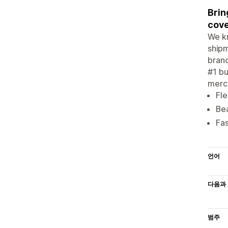
Brin
cove
We kn
shipm
brand
#1 bu
merch
Fle
Bea
Fas
언어
다음과 
범주