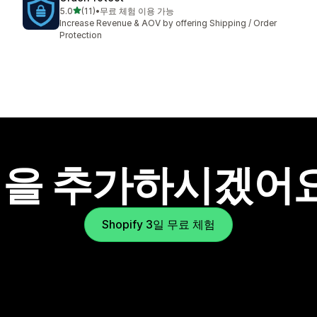
별 5개 중
5.0
(11)
•
무료 체험 이용 가능
총 리뷰 11개
Increase Revenue & AOV by offering Shipping / Order
Protection
을 추가하시겠어
Shopify 3일 무료 체험