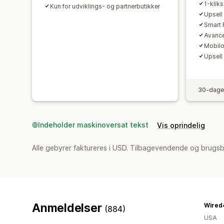
1-klik
Kun for udviklings- og partnerbutikker
Upsell
Smart 
Avance
Mobilo
Upsell
30-dages
Indeholder maskinoversat tekst
Vis oprindelig
Alle gebyrer faktureres i USD. Tilbagevendende og brugs
Anmeldelser
Wired
(884)
USA