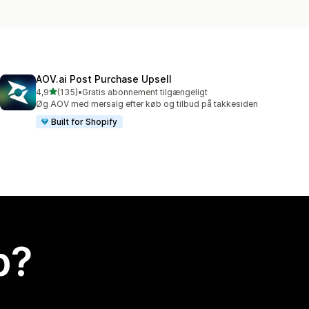
AOV.ai Post Purchase Upsell
ud af 5 stjerner
4,9
(135)
•
Gratis abonnement tilgængeligt
135 anmeldelser i alt
Øg AOV med mersalg efter køb og tilbud på takkesiden
Built for Shopify
p?