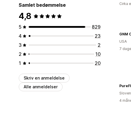
Cirka 
Samlet bedømmelse
4,8
5
829
4
23
USA
3
2
7 dage
2
10
1
20
Skriv en anmeldelse
PureF
Alle anmeldelser
Sloven
4 måne