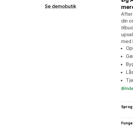
Se demobutik
mer
After
din o
tilbu
upsel
med R
Opr
Gør
By
Lås
Tje
Ind
Sprog
Funge