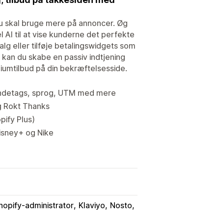
du skal bruge mere på annoncer. Øg
 AI til at vise kunderne det perfekte
alg eller tilføje betalingswidgets som
er kan du skabe en passiv indtjening
iumtilbud på din bekræftelsesside.
kundetags, sprog, UTM med mere
g Rokt Thanks
pify Plus)
isney+ og Nike
hopify-administrator
Klaviyo
Nosto