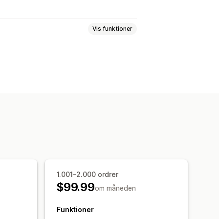
Vis funktioner
keside med mersalg
Tilpasset CSS
Tilpasset HTML
e sprog
Tilpassede regler
ilføjelser
Produktanbefalinger
kunstig intelligens
1.001-2.000 ordrer
r
Anbefalet ydeevne
$99.99
om måneden
gt
Funktioner