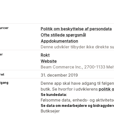
urcer
Politik om beskyttelse af persondata
Ofte stillede spørgsmål
Appdokumentation
Denne udvikler tilbyder ikke direkte s
er
Rokt
Website
Beam Commerce Inc., 2700-1133 Melvi
ret
31. december 2019
dgang
Denne app skal have adgang til følgend
butik. Se hvorfor i udviklerens
politik
Se kundedata:
Følsomme data, enheds- og aktivitets
Se data om medarbejdere og bidragyder
Butiksejer