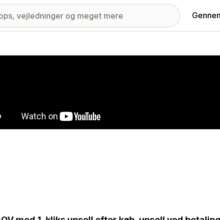
Gennem
ri med udvalgte billeder
OV med 1-kliks upsell efter køb, upsell ved betalin