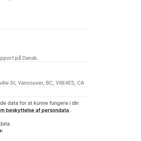
upport på Dansk.
lle St, Vancouver, BC, V6E4E5, CA
e data for at kunne fungere i din
 om beskyttelse af persondata
.
data
e: