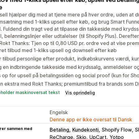
e
sell hjælper dig med at tjene mere på hver ordre, uden at 
msætning med 1-kliks upsell efter køb, og brug Smart Funnel
d. Fuldend din tragt ved at tilpasse din takkeside med krydss
l, belønningslinjer eller udtalelser (til Shopify Plus). Dereft
okt Thanks: Tjen op til 0,80 USD pr. ordre ved at vise prem
et tilbud med 1-kliks upsell og downsell efter køb
 tilbud personlige efter produkt, indkøbskurvens værdi, 
g en indbringende takkeside med krydssalg, anmeldelser o
 op for upsell på betalingssiden og social proof (kun for Sho
n ekstra med Rokt Thanks; premiumtilbud fra brands som D
eholder maskinoversat tekst
Vis oprindelig
Engelsk
Denne app er ikke oversat til Dansk
rer sammen med
Betaling
Kundekonti
Shopify Flow
S
ReCharge
Skio
UpCart
Yotpo