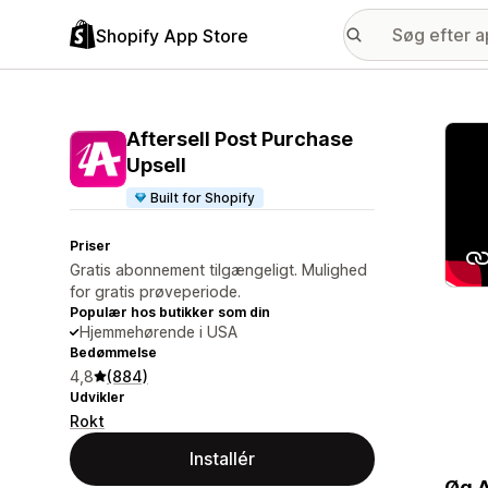
Shopify App Store
Galle
Aftersell Post Purchase
Upsell
Built for Shopify
Priser
Gratis abonnement tilgængeligt. Mulighed
for gratis prøveperiode.
Populær hos butikker som din
Hjemmehørende i USA
Bedømmelse
4,8
(884)
Udvikler
Rokt
Installér
Øg A