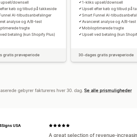
s upsell/downsell
1-kliks upsell/downsell
 efter køb og tilbud på takkeside
Upsell efter køb og tilbud på t
Funnel AI-tilbudsanbefalinger
Smart Funnel AI-tilbudsanbefal
ret analyse og A/B-test
Avanceret analyse og A/B-test
ptimerede tragte
Mobiloptimerede tragte
 ved betaling (kun Shopify Plus)
Upsell ved betaling (kun Shopif
 gratis prøveperiode
30-dages gratis prøveperiode
baserede gebyrer faktureres hver 30. dag.
Se alle prismuligheder
4Signs USA
A great selection of revenue-increasin