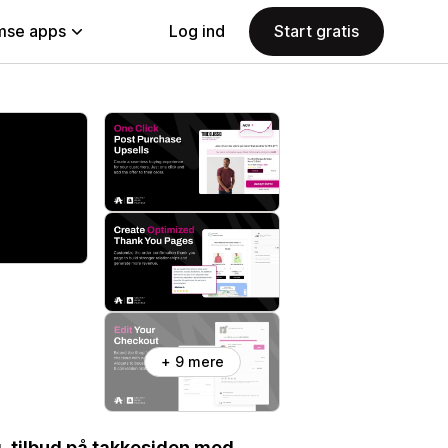
se apps
Log ind
Start gratis
+ 9 mere
g, tilbud på takkesiden med