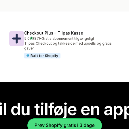
Checkout Plus – Tilpas Kasse
ud af 5 stjerner
5,0
(87)
•
Gratis abonnement tilgængeligt
87 anmeldelser i alt
Tilpas Checkout og takkeside med upsells og gratis
gaver
Built for Shopify
il du tilføje en ap
Prøv Shopify gratis i 3 dage