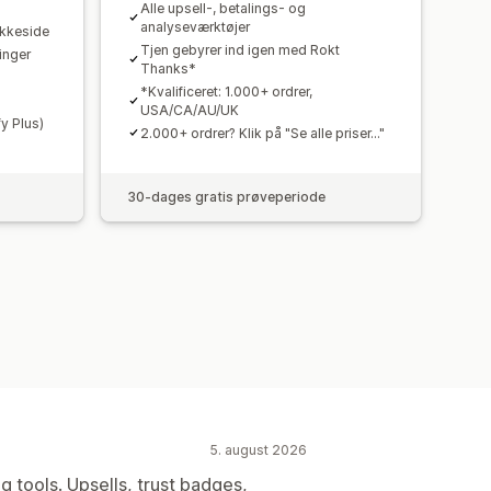
Alle upsell-, betalings- og
analyseværktøjer
akkeside
Tjen gebyrer ind igen med Rokt
inger
Thanks*
*Kvalificeret: 1.000+ ordrer,
USA/CA/AU/UK
y Plus)
2.000+ ordrer? Klik på "Se alle priser..."
30-dages gratis prøveperiode
5. august 2026
g tools. Upsells, trust badges,