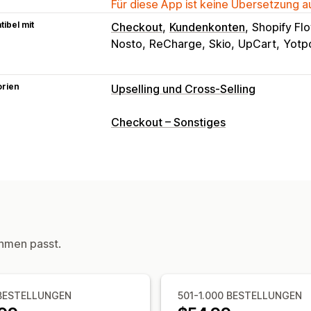
Für diese App ist keine Übersetzung 
ibel mit
Checkout
Kundenkonten
Shopify Fl
Nosto
ReCharge
Skio
UpCart
Yotp
orien
Upselling und Cross-Selling
Anpassung
Checkout – Sonstiges
Checkout-Upselling
Fortschrittsleist
Add-ons mit einem Klick
Pop-ups
Be
Benutzerdefiniertes HTML
Drag-&-D
Mehrere Sprachen
Benutzerdefinier
Angebote und Empfehlungen
hmen passt.
Kostenlose Geschenke
Kostenloser 
Produktempfehlungen
Häufig zusam
Abonnement-Upgrade
BESTELLUNGEN
501-1.000 BESTELLUNGEN
Analysen