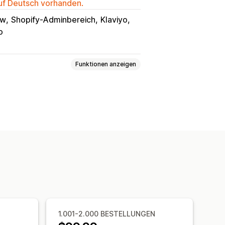
auf Deutsch vorhanden.
ow
Shopify-Adminbereich
Klaviyo
o
Funktionen anzeigen
e
Danke-Seite für Upselling
nutzerdefinierte CSS
rop-Editor
Mehrere Währungen
te Regeln
Versand
Produkt-Add-ons
men gekauft
KI-Empfehlungen
1.001-2.000 BESTELLUNGEN