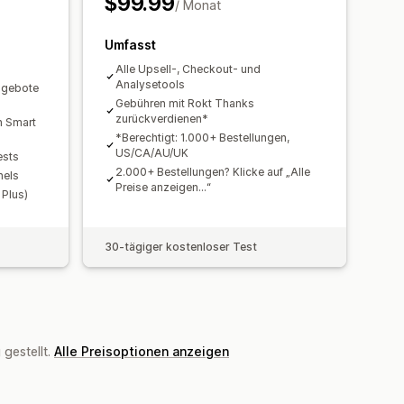
$99.99
/ Monat
ten
Empfehlungsleistung
tung
Umfasst
Alle Upsell-, Checkout- und
Analysetools
ngebote
Gebühren mit Rokt Thanks
zurückverdienen*
 Smart
*Berechtigt: 1.000+ Bestellungen,
US/CA/AU/UK
ests
2.000+ Bestellungen? Klicke auf „Alle
nels
Preise anzeigen...“
 Plus)
30-tägiger kostenloser Test
gestellt.
Alle Preisoptionen anzeigen