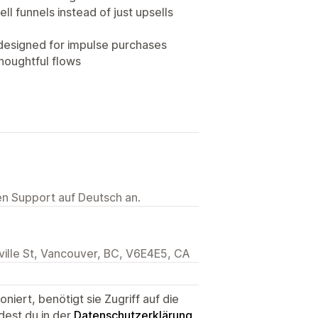
ll funnels instead of just upsells
e designed for impulse purchases
thoughtful flows
ten Support auf Deutsch an.
lle St, Vancouver, BC, V6E4E5, CA
niert, benötigt sie Zugriff auf die
dest du in der
Datenschutzerklärung