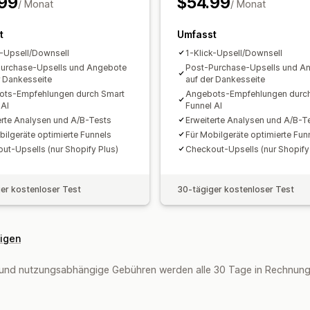
99
$54.99
/ Monat
/ Monat
A/B-Tests
Klickraten
Conversion-Ra
Optimierungsvorschläge
Funnel-Leis
t
Umfasst
k-Upsell/Downsell
1-Klick-Upsell/Downsell
urchase-Upsells und Angebote
Post-Purchase-Upsells und A
r Dankesseite
auf der Dankesseite
ts-Empfehlungen durch Smart
Angebots-Empfehlungen durch
 AI
Funnel AI
erte Analysen und A/B-Tests
Erweiterte Analysen und A/B-T
bilgeräte optimierte Funnels
Für Mobilgeräte optimierte Fun
ut-Upsells (nur Shopify Plus)
Checkout-Upsells (nur Shopify
er kostenloser Test
30-tägiger kostenloser Test
eigen
und nutzungsabhängige Gebühren werden alle 30 Tage in Rechnung 