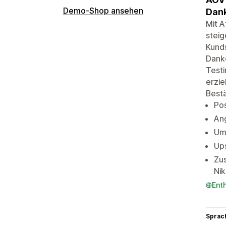
Demo-Shop ansehen
Dank
Mit A
steig
Kunds
Danke
Testi
erzie
Bestä
Pos
An
Um
Ups
Zu
Ni
Ent
Sprac