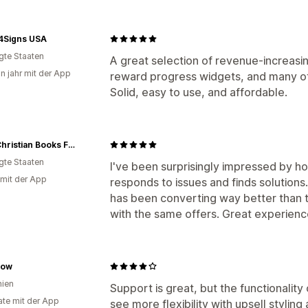
4Signs USA
igte Staaten
A great selection of revenue-increasin
in jahr mit der App
reward progress widgets, and many ot
Solid, easy to use, and affordable.
GNM Christian Books For Kids
igte Staaten
I've been surprisingly impressed by h
 mit der App
responds to issues and finds solutions
has been converting way better than 
with the same offers. Great experience
low
ien
Support is great, but the functionality o
te mit der App
see more flexibility with upsell styling