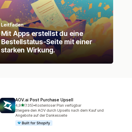
Leitfaden
Mit Apps erstellst du eine
Bestellstatus-Seite mit einer
starken Wirkung.
AOV.ai Post Purchase Upsell
von 5 Sternen
4,9
(135)
•
Kostenloser Plan verfügbar
135 Rezensionen insgesamt
Steigere den AOV durch Upsells nach dem Kauf und
Angebote auf der Dankesseite
Built for Shopify