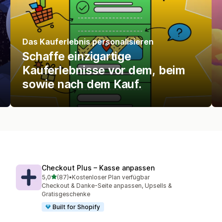
Das Kauferlebnis personalisieren
Schaffe einzigartige
Kauferlebnisse vor dem, beim
sowie nach dem Kauf.
Checkout Plus – Kasse anpassen
von 5 Sternen
5,0
(87)
•
Kostenloser Plan verfügbar
87 Rezensionen insgesamt
Checkout & Danke-Seite anpassen, Upsells &
Gratisgeschenke
Built for Shopify