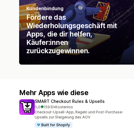
Kundenbindung
Fördere das
Wiederholungsgeschäft mit
Apps, die dir helfen,
Käufer:innen
zurückzugewinnen.
Mehr Apps wie diese
SMART Checkout Rules & Upsells
von 5 Sternen
5,0
(593)
•
Kostenlos
593 Rezensionen insgesamt
Checkout-Upsell-App, Regeln und Post-Purchase-
Upsells zur Steigerung des AOV
Built for Shopify