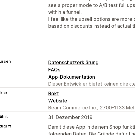
see a proper mode to A/B test full upse
within a funnel.
I feel like the upsell options are mor
based on discounts instead of actual 
urcen
Datenschutzerklärung
FAQs
App-Dokumentation
Dieser Entwickler bietet keinen direk
kler
Rokt
Website
Beam Commerce Inc., 2700-1133 Melvi
ührt
31. Dezember 2019
ugriff
Damit diese App in deinem Shop funktio
folgenden Daten. Die Gründe dafür fin