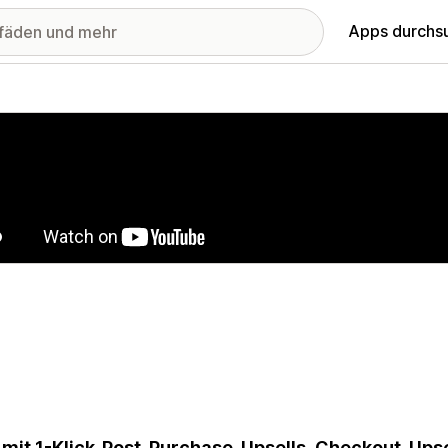
Apps durchs
stellte Bildergalerie
mit 1-Klick-Post-Purchase-Upsells, Checkout-Upse