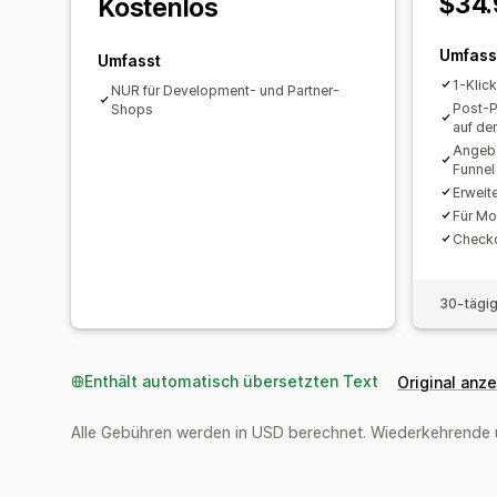
$34.
Kostenlos
Umfass
Umfasst
1-Klic
NUR für Development- und Partner-
Post-P
Shops
auf de
Angebo
Funnel
Erweit
Für Mo
Checko
30-tägig
Enthält automatisch übersetzten Text
Original anz
Alle Gebühren werden in USD berechnet. Wiederkehrende 