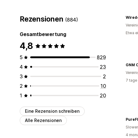
Rezensionen
Wired
(884)
Verein
Etwa e
Gesamtbewertung
4,8
5
829
4
23
Verein
3
2
7 tage
2
10
1
20
Eine Rezension schreiben
PureF
Alle Rezensionen
Slowen
4 mona