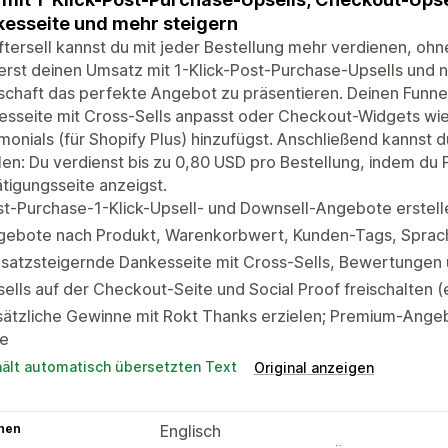
esseite und mehr steigern
ftersell kannst du mit jeder Bestellung mehr verdienen, o
erst deinen Umsatz mit 1-Klick-Post-Purchase-Upsells und n
chaft das perfekte Angebot zu präsentieren. Deinen Funnel
sseite mit Cross-Sells anpasst oder Checkout-Widgets wie
monials (für Shopify Plus) hinzufügst. Anschließend kannst
len: Du verdienst bis zu 0,80 USD pro Bestellung, indem d
tigungsseite anzeigst.
t-Purchase-1-Klick-Upsell- und Downsell-Angebote erstell
gebote nach Produkt, Warenkorbwert, Kunden-Tags, Sprach
satzsteigernde Dankesseite mit Cross-Sells, Bewertungen 
ells auf der Checkout-Seite und Social Proof freischalten (e
sätzliche Gewinne mit Rokt Thanks erzielen; Premium-Ange
ke
hält automatisch übersetzten Text
Original anzeigen
hen
Englisch