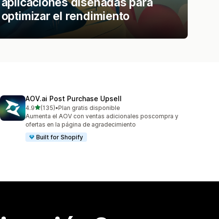
aplicaciones diseñadas para
optimizar el rendimiento
AOV.ai Post Purchase Upsell
de 5 estrellas
4.9
(135)
•
Plan gratis disponible
135 reseñas en total
Aumenta el AOV con ventas adicionales poscompra y
ofertas en la página de agradecimiento
Built for Shopify