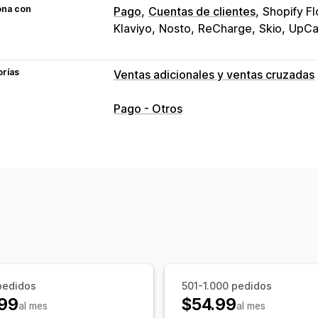
ona con
Pago
Cuentas de clientes
Shopify F
Klaviyo
Nosto
ReCharge
Skio
UpCa
orías
Ventas adicionales y ventas cruzadas
Personalización
Pago - Otros
Venta adicional en el pago
Barra de 
Venta adicional en la página de agra
Complementos con un solo clic
Vent
CSS personalizado
HTML personaliz
Múltiples monedas
Múltiples idiomas
Ofertas y recomendaciones
Regalos gratis
Envío gratis
Complem
Recomendaciones de productos
Com
pedidos
501-1.000 pedidos
Recomendaciones de IA
Mejora de s
99
$54.99
al mes
al mes
Informes y estadísticas