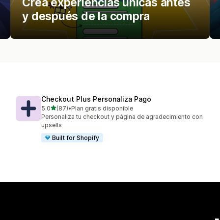
Crea experiencias únicas antes
y después de la compra
Checkout Plus Personaliza Pago
de 5 estrellas
5.0
(87)
•
Plan gratis disponible
87 reseñas en total
Personaliza tu checkout y página de agradecimiento con
upsells
Built for Shopify