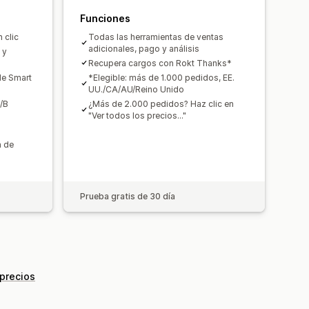
conversión
Funciones
gerencias de optimización
 clic
Todas las herramientas de ventas
adicionales, pago y análisis
 y
Recupera cargos con Rokt Thanks*
de Smart
*Elegible: más de 1.000 pedidos, EE.
UU./CA/AU/Reino Unido
/B
¿Más de 2.000 pedidos? Haz clic en
"Ver todos los precios..."
a de
Prueba gratis de 30 día
 precios