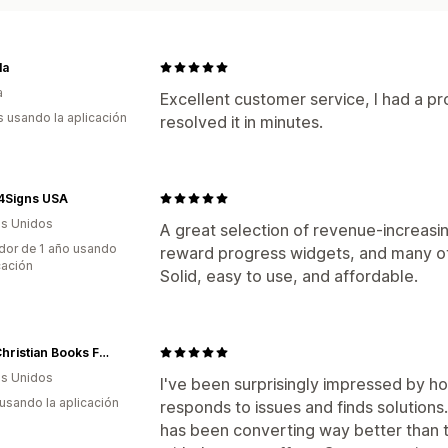
la
a
Excellent customer service, I had a 
s usando la aplicación
resolved it in minutes.
4Signs USA
s Unidos
A great selection of revenue-increasin
dor de 1 año usando
reward progress widgets, and many ot
cación
Solid, easy to use, and affordable.
GNM Christian Books For Kids
s Unidos
I've been surprisingly impressed by h
 usando la aplicación
responds to issues and finds solutions
has been converting way better than 