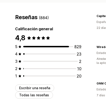
Reseñas
Capite
(884)
Españ
22 día
Calificación general
4,8
5
829
Wired
Estado
4
23
Alrede
3
2
la apli
2
10
1
20
Escribir una reseña
Estado
Todas las reseñas
7 días