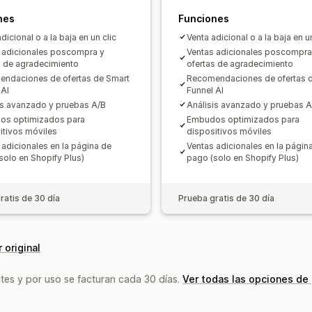
Prueba A/B
Tasas de clics
Tasas de 
nes
Funciones
Rendimiento de recomendaciones
Su
dicional o a la baja en un clic
Venta adicional o a la baja en un
 adicionales poscompra y
Ventas adicionales poscompra
Rendimiento del embudo
s de agradecimiento
ofertas de agradecimiento
ndaciones de ofertas de Smart
Recomendaciones de ofertas 
 AI
Funnel AI
is avanzado y pruebas A/B
Análisis avanzado y pruebas A
os optimizados para
Embudos optimizados para
itivos móviles
dispositivos móviles
 adicionales en la página de
Ventas adicionales en la págin
solo en Shopify Plus)
pago (solo en Shopify Plus)
ratis de 30 día
Prueba gratis de 30 día
 original
tes y por uso se facturan cada 30 días.
Ver todas las opciones de