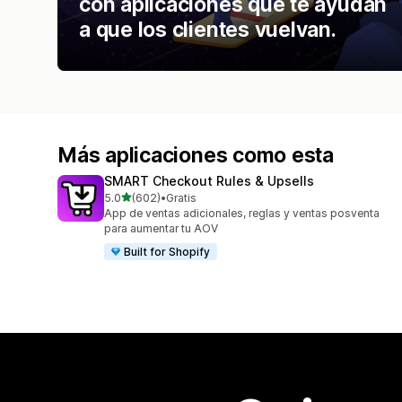
con aplicaciones que te ayudan
a que los clientes vuelvan.
Más aplicaciones como esta
SMART Checkout Rules & Upsells
de 5 estrellas
5.0
(602)
•
Gratis
602 reseñas en total
App de ventas adicionales, reglas y ventas posventa
para aumentar tu AOV
Built for Shopify