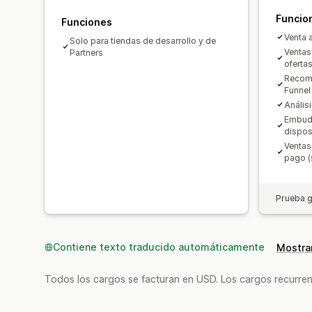
Funcio
Funciones
Venta a
Solo para tiendas de desarrollo y de
Ventas
Partners
oferta
Recome
Funnel
Anális
Embud
dispos
Ventas
pago (
Prueba g
Contiene texto traducido automáticamente
Mostrar
Todos los cargos se facturan en USD. Los cargos recurren