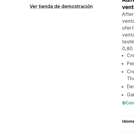
Ver tienda de demostración
vent
After
venta
ofer
vent
testi
0,80 
Cre
Per
Cre
Th
Des
Gan
Con
Idiom