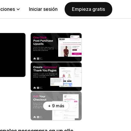
aciones
Iniciar sesión
Empieza gratis
+ 9 más
onales poscompra en un clic,