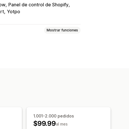
low
Panel de control de Shopify
rt
Yotpo
Mostrar funciones
progreso
decimiento
anas emergentes
ado
Editor de arrastrar y soltar
Reglas personalizadas
entos de productos
pras conjuntas frecuentes
1.001-2.000 pedidos
uscripción
$99.99
al mes