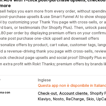
 more
sell helps you earn more from every order, without spendin
 post-purchase upsells & use Smart Funnel AI to show shopp
l by customizing your Thank You page with cross-sells, or a
d bars, or testimonials (for Shopify Plus). Then, unlock pass
.80 per order by displaying premium offers on your confirm
ate post purchase one-click upsell and downsell offers
sonalize offers by product, cart value, customer tags, la
ld a revenue-driving thank you page with cross-sells, revi
ock checkout page upsells and social proof (Shopify Plus e
n extra profit with Rokt Thanks; premium offers by brands l
e
Inglese
Questa app non è disponibile in Italian
ona con
Check-out
Account cliente
Shopify 
Klaviyo
Nosto
ReCharge
Skio
UpCa