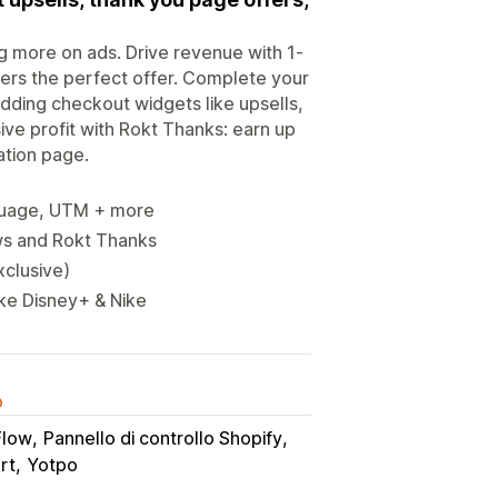
g more on ads. Drive revenue with 1-
ers the perfect offer. Complete your
dding checkout widgets like upsells,
ive profit with Rokt Thanks: earn up
ation page.
nguage, UTM + more
ews and Rokt Thanks
xclusive)
ike Disney+ & Nike
o
Flow
Pannello di controllo Shopify
rt
Yotpo