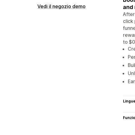
Vedi il negozio demo
and
After
click
funne
rewar
to $0
Cre
Per
Bui
Unl
Ear
Lingu
Funzi