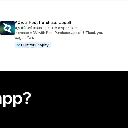
AOV.ai Post Purchase Upsell
stelle su 5
4,9
(135)
•
Piano gratuito disponibile
135 recensioni totali
Increase AOV with Post Purchase Upsell & Thank you
page offers
Built for Shopify
app?