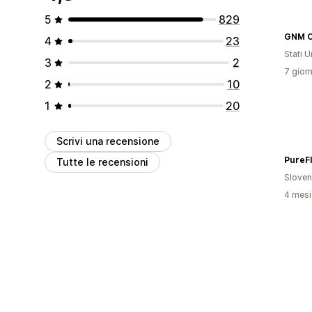
5
829
4
23
Stati Un
3
2
7 giorn
2
10
1
20
Scrivi una recensione
PureF
Tutte le recensioni
Sloven
4 mesi 