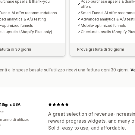
urchase upsells & thank-you
Post-purchase upsells & than
Prestazioni del funnel
offers
Funnel AI offer recommendations
Smart Funnel AI offer recomme
ed analytics & A/B testing
Advanced analytics & A/B test
-optimized funnels
Mobile-optimized funnels
ut upsells (Shopify Plus only)
Checkout upsells (Shopify Plus
tuita di 30 giorni
Prova gratuita di 30 giorni
nti e le spese basate sull’utilizzo ricevi una fattura ogni 30 giorni.
Ve
4Signs USA
iti
A great selection of revenue-increasin
n anno di utilizzo
reward progress widgets, and many ot
p
Solid, easy to use, and affordable.