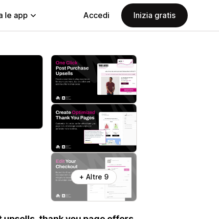
a le app
Accedi
Inizia gratis
+ Altre 9
 upsells, thank you page offers,