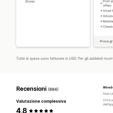
Post-p
Stores
offers
Smart 
Advanc
Mobile
Checko
Prova gra
Tutte le spese sono fatturate in USD. Per gli addebiti ricorre
Recensioni
Wired
(884)
Stati Un
Circa u
Valutazione complessiva
dell’ap
4,8