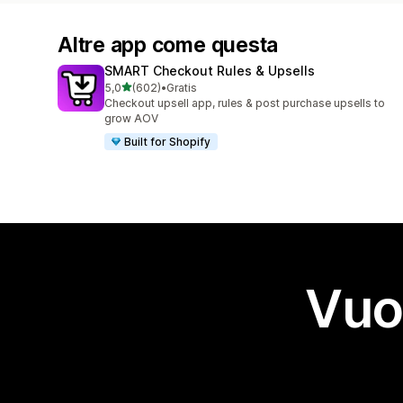
Altre app come questa
SMART Checkout Rules & Upsells
stelle su 5
5,0
(602)
•
Gratis
602 recensioni totali
Checkout upsell app, rules & post purchase upsells to
grow AOV
Built for Shopify
Vuo