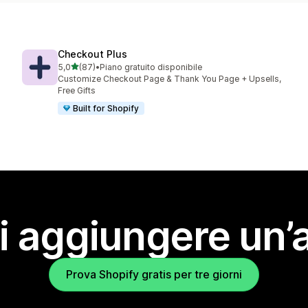
Checkout Plus
stelle su 5
5,0
(87)
•
Piano gratuito disponibile
87 recensioni totali
Customize Checkout Page & Thank You Page + Upsells,
Free Gifts
Built for Shopify
i aggiungere un’
Prova Shopify gratis per tre giorni