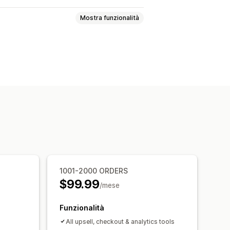
Mostra funzionalità
zamento
to
p-up
CSS personalizzato
d-drop
Multivaluta
Multilingua
nti aggiuntivi del prodotto
 insieme
1001-2000 ORDERS
 dell’abbonamento
$99.99
/mese
 conversione
Funzionalità
Suggerimenti di ottimizzazione
All upsell, checkout & analytics tools