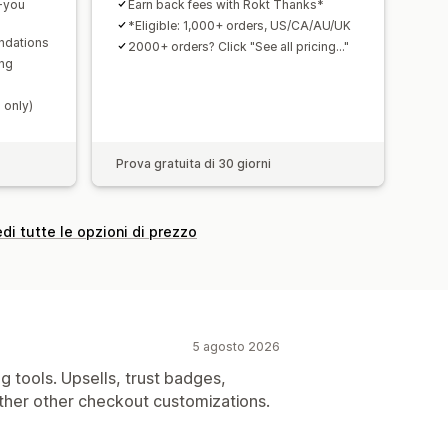
k-you
Earn back fees with Rokt Thanks*
*Eligible: 1,000+ orders, US/CA/AU/UK
ndations
2000+ orders? Click "See all pricing..."
ing
 only)
Prova gratuita di 30 giorni
di tutte le opzioni di prezzo
5 agosto 2026
g tools. Upsells, trust badges,
her other checkout customizations.