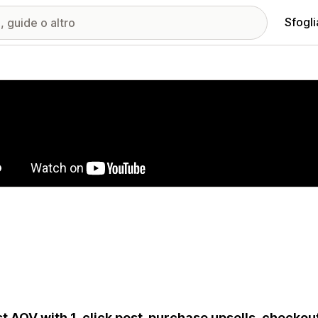
Sfogli
ria immagini in evidenza
t AOV with 1-click post-purchase upsells, checkout