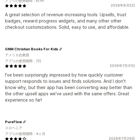
アプリの使用期間：約1年
2026年8月5日
A great selection of revenue-increasing tools. Upsells, trust
badges, reward progress widgets, and many other other
checkout customizations. Solid, easy to use, and affordable.
GNM Christian Books For Kids
アメリカ合衆国
アプリの使用期間：7日
2026年7月31日
I've been surprisingly impressed by how quickly customer
support responds to issues and finds solutions. And I don't
know why, but their app has been converting way better than
the other upsell apps we've used with the same offers. Great
experience so far!
PureFlow
スロベニア
アプリの使用期間：4ヶ月
2026年7月29日