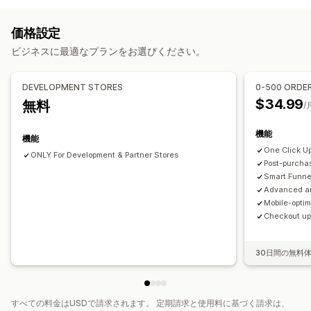
お礼ページでのアップセル
ワンクリックアドオン
ポップアップ
カスタムCSS
カスタムHTML
ドラッグ&ドロップエディタ
価格設定
複数通貨
複数言語
カスタムルール
ビジネスに最適なプランをお選びください。
オファーとおすすめ
無料ギフト
無料配送
商品アドオン
おすすめ商品
DEVELOPMENT STORES
0-500 ORDE
よく同時購入される商品
AIによるおすすめ
$34.99
無料
/
定期購入のアップグレード
機能
機能
分析
One Click U
ONLY For Development & Partner Stores
A/Bテスト
クリックスルー率
コンバージョン率
Post-purchas
Smart Funne
おすすめ情報のパフォーマンス
最適化の提案
Advanced an
ファネルのパフォーマンス
Mobile-optim
Checkout ups
30日間の無料
すべての料金はUSDで請求されます。 定期請求と使用料に基づく請求は、