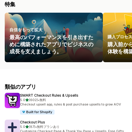
特集
自信をもって拡大
最高のパフォーマンスを引き出すた
購入プロセ
めに構築されたアプリでビジネスの
購入前か
成長を支えましょう。
体験を構
類似のアプリ
SMART Checkout Rules & Upsells
5つ星中
5.0
(602)
•
無料
合計レビュー数：602件
Checkout upsell app, rules & post purchase upsells to grow AOV
Built for Shopify
Checkout Plus
5つ星中
5.0
(87)
•
無料プランあり
合計レビュー数：87件
Customize Checkout Page & Thank You Page + Upsells, Free Gifts