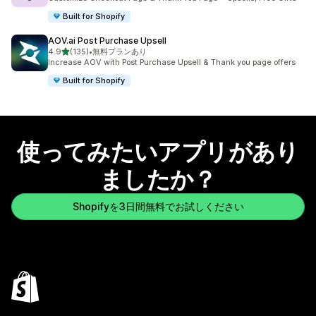
Built for Shopify
AOV.ai Post Purchase Upsell
5つ星中
4.9
(135)
•
無料プランあり
合計レビュー数：135件
Increase AOV with Post Purchase Upsell & Thank you page offers
Built for Shopify
使ってみたいアプリがあり
ましたか？
Shopifyを3日間無料でお試しください