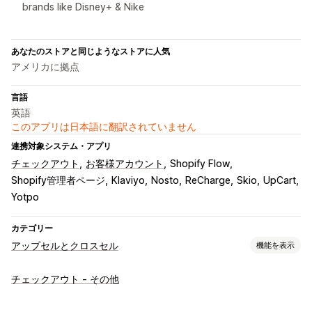
brands like Disney+ & Nike
あなたのストアと同じようなストアに人気
アメリカに拠点
言語
英語
このアプリは日本語に翻訳されていません
連携対象システム・アプリ
チェックアウト
お客様アカウント
Shopify Flow
Shopify管理者ページ
Klaviyo
Nosto
ReCharge
Skio
UpCart
Yotpo
カテゴリー
アップセルとクロスセル
機能を表示
カスタマイズ
チェックアウト - その他
チェックアウト時のアップセル
進捗バー