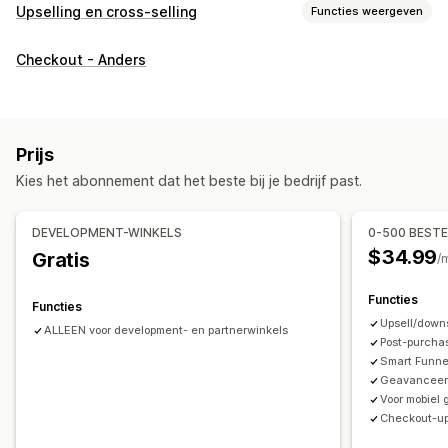
Upselling en cross-selling
Functies weergeven
Aanpassing
Checkout - Anders
Upselling bij checkout
Voortgangsbalk
Upselling op de bedankpagina
Add-ons in één klik
Pop-ups
Aangepaste CSS
Aangepaste HTML
Prijs
Drag-and-drop-editor
Meerdere valuta
Meerdere talen
Kies het abonnement dat het beste bij je bedrijf past.
Aangepaste regels
Aanbiedingen en aanbevelingen
DEVELOPMENT-WINKELS
0-500 BEST
Gratis artikelen
Gratis verzending
$34.99
Gratis
/
Add-ons voor producten
Productaanbevelingen
Functies
Vaak samen gekocht
AI-aanbevelingen
Functies
Upsell/downs
Upgrade van abonnement
ALLEEN voor development- en partnerwinkels
Post-purcha
Smart Funne
Analytics
Geavanceerd
A/B-testen
Doorklikpercentages
Conversiepercentages
Voor mobiel 
Aanbevelingsprestaties
Suggesties voor optimalisatie
Checkout-ups
Funnelprestaties