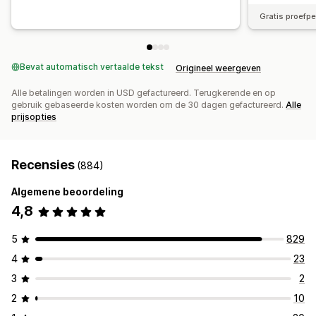
Gratis proefp
Bevat automatisch vertaalde tekst
Origineel weergeven
Alle betalingen worden in USD gefactureerd. Terugkerende en op
gebruik gebaseerde kosten worden om de 30 dagen gefactureerd.
Alle
prijsopties
Recensies
(884)
Algemene beoordeling
4,8
5
829
4
23
3
2
2
10