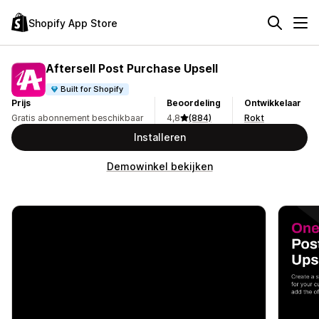
Shopify App Store
Aftersell Post Purchase Upsell
Built for Shopify
Prijs
Beoordeling
Ontwikkelaar
Gratis abonnement beschikbaar
4,8
(884)
Rokt
Installeren
Demowinkel bekijken