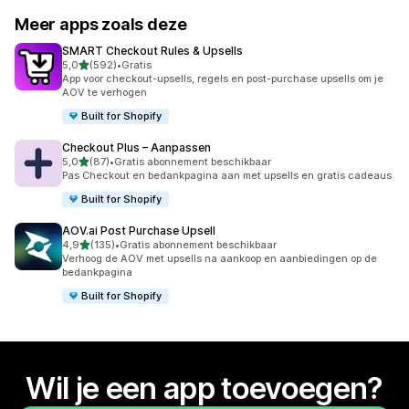
Meer apps zoals deze
SMART Checkout Rules & Upsells
van 5 sterren
5,0
(592)
•
Gratis
592 recensies in totaal
App voor checkout-upsells, regels en post-purchase upsells om je
AOV te verhogen
Built for Shopify
Checkout Plus – Aanpassen
van 5 sterren
5,0
(87)
•
Gratis abonnement beschikbaar
87 recensies in totaal
Pas Checkout en bedankpagina aan met upsells en gratis cadeaus
Built for Shopify
AOV.ai Post Purchase Upsell
van 5 sterren
4,9
(135)
•
Gratis abonnement beschikbaar
135 recensies in totaal
Verhoog de AOV met upsells na aankoop en aanbiedingen op de
bedankpagina
Built for Shopify
Wil je een app toevoegen?