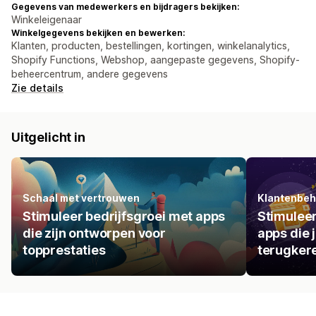
Gegevens van medewerkers en bijdragers bekijken:
Winkeleigenaar
Winkelgegevens bekijken en bewerken:
Klanten, producten, bestellingen, kortingen, winkelanalytics,
Shopify Functions, Webshop, aangepaste gegevens, Shopify-
beheercentrum, andere gegevens
Zie details
Uitgelicht in
Schaal met vertrouwen
Klantenbe
Stimuleer bedrijfsgroei met apps
Stimulee
die zijn ontworpen voor
apps die 
topprestaties
terugker