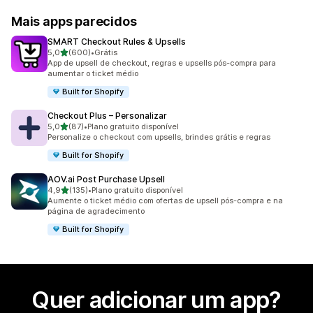
Mais apps parecidos
SMART Checkout Rules & Upsells
de 5 estrelas
5,0
(600)
•
Grátis
600 avaliações ao todo
App de upsell de checkout, regras e upsells pós-compra para
aumentar o ticket médio
Built for Shopify
Checkout Plus – Personalizar
de 5 estrelas
5,0
(87)
•
Plano gratuito disponível
87 avaliações ao todo
Personalize o checkout com upsells, brindes grátis e regras
Built for Shopify
AOV.ai Post Purchase Upsell
de 5 estrelas
4,9
(135)
•
Plano gratuito disponível
135 avaliações ao todo
Aumente o ticket médio com ofertas de upsell pós-compra e na
página de agradecimento
Built for Shopify
Quer adicionar um app?