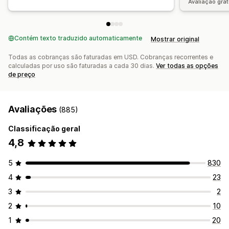
Desempenho do funil
Avaliação grat
Contém texto traduzido automaticamente
Mostrar original
Todas as cobranças são faturadas em USD. Cobranças recorrentes e
calculadas por uso são faturadas a cada 30 dias.
Ver todas as opções
de preço
Avaliações
(885)
Classificação geral
4,8
5
830
4
23
3
2
2
10
1
20