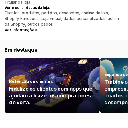
Titular da loja
Ver e editar dados da loja:
Clientes, produtos, pedidos, descontos, análise da loja,
Shopify Functions, Loja virtual, dados personalizados, admin
da Shopify, outros dados
Ver informações
Em destaque
Expanda co
Retenção de clientes
Turbine 
Fidelize os clientes com apps que
empresa,
ajudam a trazer os compradores
criados p
de volta.
desempen