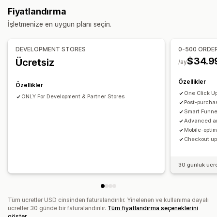
Açılır pencereler
Özel CSS
Özel HTML
Fiyatlandırma
Sürükle ve bırak düzenleyicisi
Çoklu para birimi
Çoklu dil
İşletmenize en uygun planı seçin.
Özel kurallar
Teklifler ve öneriler
DEVELOPMENT STORES
0-500 ORDE
Ücretsiz hediyeler
Ücretsiz kargo
Ürün eklentileri
$34.9
Ücretsiz
/ay
Ürün önerileri
Genellikle birlikte satın alınan ürünler
Özellikler
Yapay zeka önerileri
Abonelik yükseltmesi
Özellikler
One Click U
ONLY For Development & Partner Stores
Analizler
Post-purchas
Smart Funne
A/B testi
Tıklama oranı
Dönüşüm oranları
Advanced an
Öneri performansı
Optimizasyon önerileri
Mobile-optim
Huni performansı
Checkout ups
30 günlük ücr
Tüm ücretler USD cinsinden faturalandırılır. Yinelenen ve kullanıma dayalı
ücretler 30 günde bir faturalandırılır.
Tüm fiyatlandırma seçeneklerini
göster