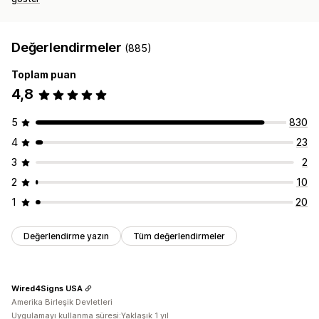
Değerlendirmeler
(885)
Toplam puan
4,8
5
830
4
23
3
2
2
10
1
20
Değerlendirme yazın
Tüm değerlendirmeler
Wired4Signs USA
Amerika Birleşik Devletleri
Uygulamayı kullanma süresi:Yaklaşık 1 yıl