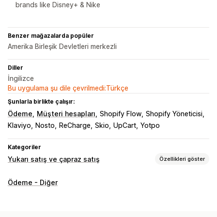
brands like Disney+ & Nike
Benzer mağazalarda popüler
Amerika Birleşik Devletleri merkezli
Diller
İngilizce
Bu uygulama şu dile çevrilmedi:Türkçe
Şunlarla birlikte çalışır:
Ödeme
Müşteri hesapları
Shopify Flow
Shopify Yöneticisi
Klaviyo
Nosto
ReCharge
Skio
UpCart
Yotpo
Kategoriler
Yukarı satış ve çapraz satış
Özellikleri göster
Özelleştirme
Ödeme - Diğer
Ödeme sayfasından yukarı satış
İlerleme çubuğu
Teşekkür sayfasından yukarı satış
Tek tıklamalı eklentiler