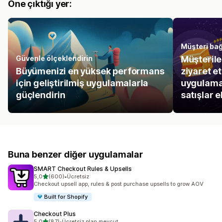
Öne çıktığı yer:
Müşteri bağl
Güvenle ölçeklendirin
Müşterile
Büyümenizi en yüksek performans
ziyaret e
için geliştirilmiş uygulamalarla
uygulama
güçlendirin
satışlar e
Buna benzer diğer uygulamalar
SMART Checkout Rules & Upsells
5 yıldız üzerinden
5,0
(600)
•
Ücretsiz
toplam 600 değerlendirme
Checkout upsell app, rules & post purchase upsells to grow AOV
Built for Shopify
Checkout Plus
5 yıldız üzerinden
5,0
(87)
•
Ücretsiz plan mevcut