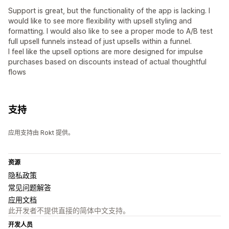
Support is great, but the functionality of the app is lacking. I
would like to see more flexibility with upsell styling and
formatting. I would also like to see a proper mode to A/B test
full upsell funnels instead of just upsells within a funnel.
I feel like the upsell options are more designed for impulse
purchases based on discounts instead of actual thoughtful
flows
支持
应用支持由 Rokt 提供。
资源
隐私政策
常见问题解答
应用文档
此开发者不提供直接的简体中文支持。
开发人员