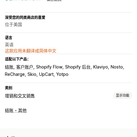
深受您的同类商店的喜爱
位于美国
语言
英语
这款应用未翻译成简体中文
适配以下产品：
结账
客户账户
Shopify Flow
Shopify 后台
Klaviyo
Nosto
ReCharge
Skio
UpCart
Yotpo
类别
增销和交叉销售
显示功能
自定义
结账 - 其他
结账增销
进度条
感谢页面增销
一键附加服务
弹出窗口
自定义 CSS
自定义 HTML
拖放式编辑器
多币种
多语言
自定义规则