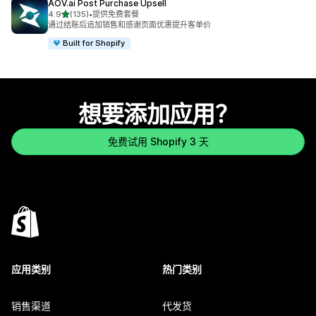
AOV.ai Post Purchase Upsell
星（满分 5 星）
4.9
(135)
•
提供免费套餐
总共 135 条评论
通过结账后追加销售和感谢页面优惠提升客单价
Built for Shopify
想要添加应用？
免费试用 Shopify 3 天
应用类别
热门类别
销售渠道
代发货