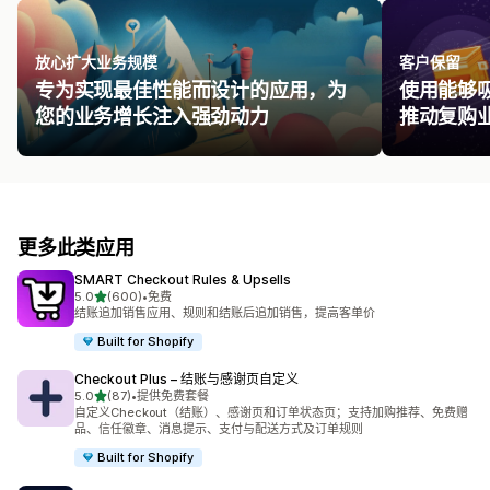
放心扩大业务规模
客户保留
专为实现最佳性能而设计的应用，为
使用能够
您的业务增长注入强劲动力
推动复购
更多此类应用
SMART Checkout Rules & Upsells
星（满分 5 星）
5.0
(600)
•
免费
总共 600 条评论
结账追加销售应用、规则和结账后追加销售，提高客单价
Built for Shopify
Checkout Plus – 结账与感谢页自定义
星（满分 5 星）
5.0
(87)
•
提供免费套餐
总共 87 条评论
自定义Checkout（结账）、感谢页和订单状态页；支持加购推荐、免费赠
品、信任徽章、消息提示、支付与配送方式及订单规则
Built for Shopify