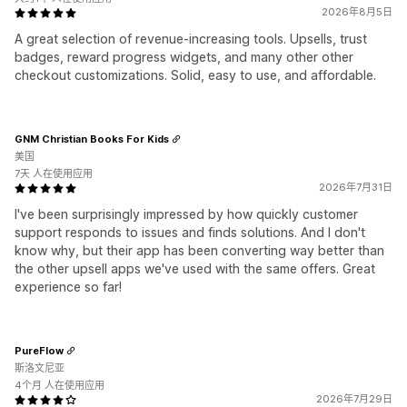
2026年8月5日
A great selection of revenue-increasing tools. Upsells, trust
badges, reward progress widgets, and many other other
checkout customizations. Solid, easy to use, and affordable.
GNM Christian Books For Kids
美国
7天 人在使用应用
2026年7月31日
I've been surprisingly impressed by how quickly customer
support responds to issues and finds solutions. And I don't
know why, but their app has been converting way better than
the other upsell apps we've used with the same offers. Great
experience so far!
PureFlow
斯洛文尼亚
4个月 人在使用应用
2026年7月29日