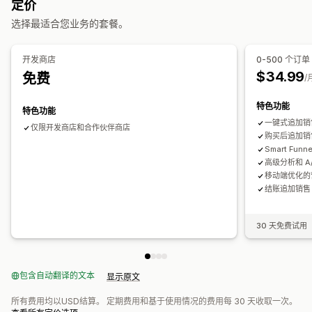
定价
优惠和建议
选择最适合您业务的套餐。
免费赠品
免运费
附加产品
产品推荐
组合购买
AI 建议
订阅升级
开发商店
0-500 个订单
$34.99
免费
/
分析
A/B 测试
点击率
转化率
推荐绩效
优化建议
漏斗绩效
特色功能
特色功能
一键式追加销
仅限开发商店和合作伙伴商店
购买后追加销
Smart Funn
高级分析和 A
移动端优化的
结账追加销售（仅
30 天免费试用
包含自动翻译的文本
显示原文
所有费用均以USD结算。 定期费用和基于使用情况的费用每 30 天收取一次。