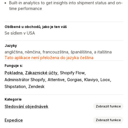
Built-in analytics to get insights into shipment status and on-
time performance
Oblíbené u obchodů, jako je ten váš
Se sídlem v USA
Jazyky
angličtina, němčina, francouzština, španělština, a italština
Tato aplikace není přeložena do jazyka čeština
Funguje s:
Pokladna
Zákaznické účty
Shopify Flow
Administrátor Shopify
Attentive
Gorgias
Klaviyo
Loox
Shipstation
Zendesk
Kategorie
Sledování objednávek
Zobrazit funkce
Sledování
Expedice
Zobrazit funkce
Značková stránka pro sledování