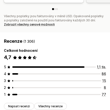
Všechny poplatky jsou fakturovány v měně USD. Opakované poplatky
a poplatky založené na použití jsou fakturovány každých 30 dní.
Zobrazit všechny cenové možnosti
Recenze
(1 306)
Celkové hodnocení
4,7
5
1,1 tis.
4
86
3
15
2
8
1
77
Napsat recenzi
Všechny recenze