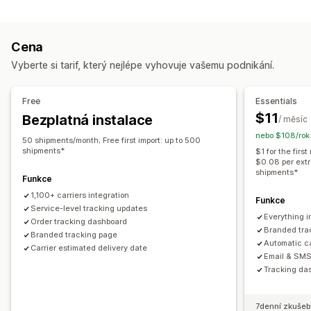
Štítky a balení
Stránka vyhledání objednávky
Sledování v reálném čase
Ověření adresy
Datum doručení
Vlastní odkaz na sledování
Překlad
Cena
Synchronizace objednávek
Více jazyků
Výběr dopravce
Odhadované datum doručení
Celosvětové sledování
Vyberte si tarif, který nejlépe vyhovuje vašemu podnikání.
Panely
Více dopravců
API
Analytika
Řízení zásilek
Synchronizace objednávek
Sledování v reálném čase
Notifikace
Free
Essentials
Značková stránka pro sledování
E-mailová oznámení
E-mail
Notifikace v reálném čase
SMS
Překlad
$11
Bezplatná instalace
/ měsíc
Aktualizace objednávek
Analytika přepravy
Vlastní notifikace
Automatizace
nebo $108/rok
50 shipments/month; Free first import: up to 500
shipments*
$1 for the fir
$0.08 per extr
shipments*
Funkce
1,100+ carriers integration
Funkce
Service-level tracking updates
Everything i
Order tracking dashboard
Branded trac
Branded tracking page
Automatic ca
Carrier estimated delivery date
Email & SMS 
Tracking das
7denní zkušeb