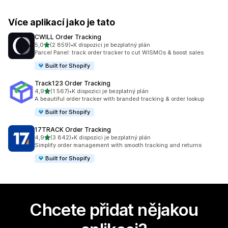
Více aplikací jako je tato
CWILL Order Tracking
z 5 hvězd
5,0
(2 859)
•
K dispozici je bezplatný plán
Celkový počet recenzí: 2859
Parcel Panel: track order tracker to cut WISMOs & boost sales
Built for Shopify
Track123 Order Tracking
z 5 hvězd
4,9
(1 567)
•
K dispozici je bezplatný plán
Celkový počet recenzí: 1567
A beautiful order tracker with branded tracking & order lookup
Built for Shopify
17TRACK Order Tracking
z 5 hvězd
4,9
(3 842)
•
K dispozici je bezplatný plán
Celkový počet recenzí: 3842
Simplify order management with smooth tracking and returns
Built for Shopify
Chcete přidat nějakou