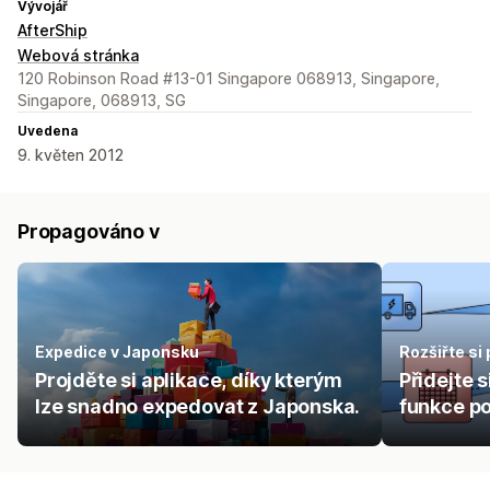
Vývojář
AfterShip
Webová stránka
120 Robinson Road #13-01 Singapore 068913, Singapore,
Singapore, 068913, SG
Uvedena
9. květen 2012
Propagováno v
Expedice v Japonsku
Rozšiřte si
Projděte si aplikace, díky kterým
Přidejte 
lze snadno expedovat z Japonska.
funkce po