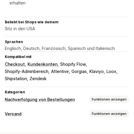
erhalten
Beliebt bei Shops wie deinem
Sitz in den USA
Sprachen
Englisch, Deutsch, Französisch, Spanisch und Italienisch
Kompatibel mit
Checkout
Kundenkonten
Shopify Flow
Shopify-Adminbereich
Attentive
Gorgias
Klaviyo
Loox
Shipstation
Zendesk
Kategorien
Nachverfolgung von Bestellungen
Funktionen anzeigen
Tracking
Versand
Funktionen anzeigen
Trackingseite mit Branding
Seite für die Bestellungssuche
Etiketten und Verpackung
Tracking in Echtzeit
Benutzerdefinierter Tracking-Link