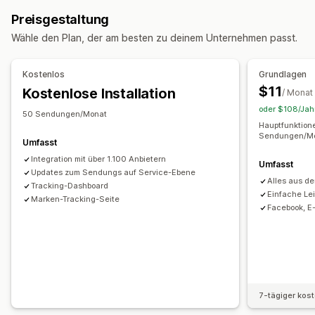
Adressvalidierung
Lieferdatum
Bestellsynchronisierung
Übersetzung
Voraussichtliches Lieferdatum
Preisgestaltung
Mehrere Sprachen
Versanddienstleisterauswahl
Globales Tracking
Dashboards
Wähle den Plan, der am besten zu deinem Unternehmen passt.
Verschiedene Versanddienstleister
API
Analysen
Verwaltung von Lieferungen
Bestellsynchronisierung
Tracking in Echtzeit
Benachrichtigungen
Kostenlos
Grundlagen
Tracking-Seite mit Branding
E-Mail-Benachrichtigungen
E-Mail
Benachrichtigungen in Echtzeit
SMS
Übersetzung
$11
Kostenlose Installation
/ Monat
Bestellupdates
Versandanalysen
Benutzerdefinierte Benachrichtigungen
Automatisierungen
oder $108/Jahr
50 Sendungen/Monat
Hauptfunktion
Sendungen/Mon
Umfasst
Integration mit über 1.100 Anbietern
Umfasst
Updates zum Sendungs auf Service-Ebene
Alles aus de
Tracking-Dashboard
Einfache Le
Marken-Tracking-Seite
Facebook, E
7-tägiger kos