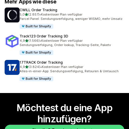
Mehr Apps wie diese
CWILL Order Tracking
von 5 Sternen
5,0
(2.857)
•
Kostenloser Plan verfügbar
2857 Rezensionen insgesamt
Parcel Panel: Sendungsverfolgung, weniger WISMO, mehr Umsatz
Built for Shopify
Track123 Order Tracking 3D
von 5 Sternen
4,9
(1.566)
•
Kostenloser Plan verfügbar
1566 Rezensionen insgesamt
Sendungsverfolgung, Order lookup, Tracking-Seite, Paketv
Built for Shopify
17TRACK Order Tracking
von 5 Sternen
4,9
(3.824)
•
Kostenloser Plan verfügbar
3824 Rezensionen insgesamt
Alles-in-einer-App: Sendungsverfolgung, Retouren & Umtausch
Built for Shopify
Möchtest du eine App
hinzufügen?