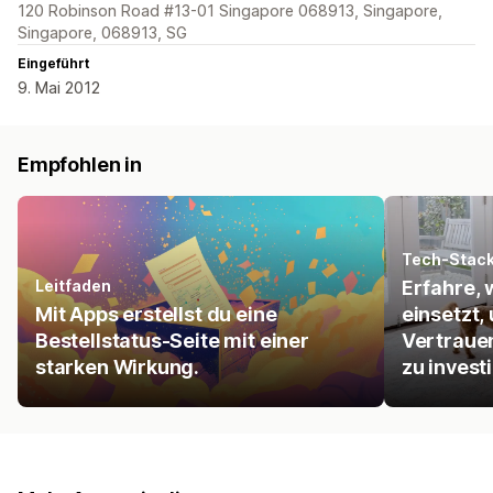
120 Robinson Road #13-01 Singapore 068913, Singapore,
Singapore, 068913, SG
Eingeführt
9. Mai 2012
Empfohlen in
Tech-Stac
Leitfaden
Erfahre,
Mit Apps erstellst du eine
einsetzt,
Bestellstatus-Seite mit einer
Vertrauen
starken Wirkung.
zu invest