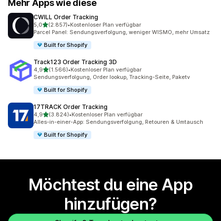
Mehr Apps wie diese
CWILL Order Tracking
von 5 Sternen
5,0
(2.857)
•
Kostenloser Plan verfügbar
2857 Rezensionen insgesamt
Parcel Panel: Sendungsverfolgung, weniger WISMO, mehr Umsatz
Built for Shopify
Track123 Order Tracking 3D
von 5 Sternen
4,9
(1.566)
•
Kostenloser Plan verfügbar
1566 Rezensionen insgesamt
Sendungsverfolgung, Order lookup, Tracking-Seite, Paketv
Built for Shopify
17TRACK Order Tracking
von 5 Sternen
4,9
(3.824)
•
Kostenloser Plan verfügbar
3824 Rezensionen insgesamt
Alles-in-einer-App: Sendungsverfolgung, Retouren & Umtausch
Built for Shopify
Möchtest du eine App
hinzufügen?