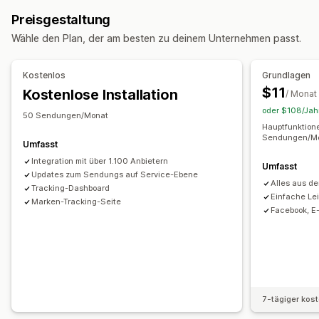
Adressvalidierung
Lieferdatum
Bestellsynchronisierung
Übersetzung
Voraussichtliches Lieferdatum
Preisgestaltung
Mehrere Sprachen
Versanddienstleisterauswahl
Globales Tracking
Dashboards
Wähle den Plan, der am besten zu deinem Unternehmen passt.
Verschiedene Versanddienstleister
API
Analysen
Verwaltung von Lieferungen
Bestellsynchronisierung
Tracking in Echtzeit
Benachrichtigungen
Kostenlos
Grundlagen
Tracking-Seite mit Branding
E-Mail-Benachrichtigungen
E-Mail
Benachrichtigungen in Echtzeit
SMS
Übersetzung
$11
Kostenlose Installation
/ Monat
Bestellupdates
Versandanalysen
Benutzerdefinierte Benachrichtigungen
Automatisierungen
oder $108/Jahr
50 Sendungen/Monat
Hauptfunktion
Sendungen/Mon
Umfasst
Integration mit über 1.100 Anbietern
Umfasst
Updates zum Sendungs auf Service-Ebene
Alles aus de
Tracking-Dashboard
Einfache Le
Marken-Tracking-Seite
Facebook, E
7-tägiger kos