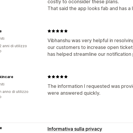
costly to oconsider these plans.
That said the app looks fab and has a l
e
iti
Vibhanshu was very helpful in resolvin
 anni di utilizzo
our customers to increase open tickets
p
has helped streamline our notificatio
kincare
iti
The information I requested was provi
n anno di utilizzo
were answered quickly.
p
se
Informativa sulla privacy