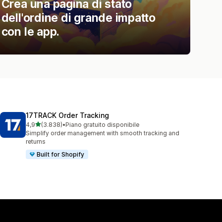
Crea una pagina di stato
dell'ordine di grande impatto
con le app.
17TRACK Order Tracking
stelle su 5
4,9
(3.838)
•
Piano gratuito disponibile
3838 recensioni totali
Simplify order management with smooth tracking and
returns
Built for Shopify