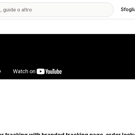
Sfogli
ria immagini in evidenza
r tracking with branded tracking page, order looku