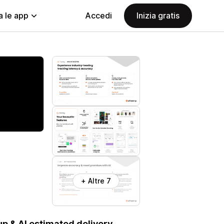
a le app
Accedi
Inizia gratis
+ Altre 7
p & AI estimated delivery