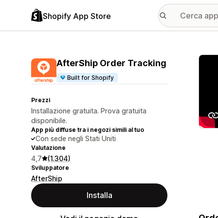
Shopify App Store
Galle
AfterShip Order Tracking
Built for Shopify
Prezzi
Installazione gratuita. Prova gratuita
disponibile.
App più diffuse tra i negozi simili al tuo
Con sede negli Stati Uniti
Valutazione
4,7
(1.304)
Sviluppatore
AfterShip
Installa
Orde