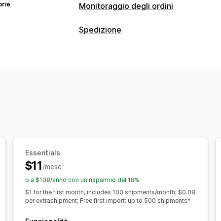
orie
Monitoraggio degli ordini
Monitoraggio
Spedizione
Pagina di monitoraggio brandizzata
P
Etichette e imballaggio
Monitoraggio in tempo reale
Link di
Convalida degli indirizzi
Data di con
Traduzione
Data di consegna previst
Multilingua
Selezione del corriere
Multicorriere
API
Analisi
Gestione delle spedizioni
Notifiche
Sincronizzazione degli ordini
Monitor
Email
Notifiche in tempo reale
SMS
Pagina di monitoraggio brandizzata
N
Notifiche personalizzate
Automazion
Aggiornamenti sugli ordini
Analisi de
Essentials
$11
/mese
o a $108/anno con un risparmio del 18%
$1 for the first month, includes 100 shipments/month; $0.08
per extrashipment; Free first import: up to 500 shipments*