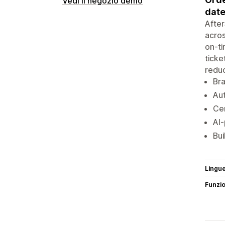
Vedi il negozio demo
date
After
acros
on-ti
ticke
reduc
Br
Aut
Cen
AI-
Bui
Lingu
Funzi