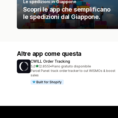
Le spedizioni in Giappone
Scopri le app che semplificano
le spedizioni dal Giappone.
Altre app come questa
CWILL Order Tracking
stelle su 5
5,0
(2.855)
•
Piano gratuito disponibile
2855 recensioni totali
Parcel Panel: track order tracker to cut WISMOs & boost
sales
Built for Shopify