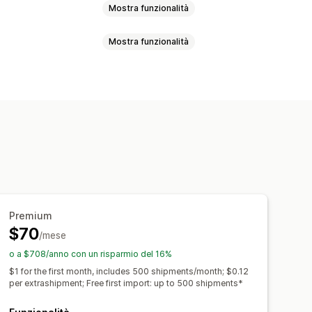
Mostra funzionalità
Mostra funzionalità
agina di ricerca degli ordini
 monitoraggio personalizzato
segna
Sincronizzazione degli ordini
a
Monitoraggio globale
Dashboard
aggio in tempo reale
Traduzione
otifiche via email
i
lle spedizioni
Premium
$70
/mese
o a $708/anno con un risparmio del 16%
$1 for the first month, includes 500 shipments/month; $0.12
per extrashipment; Free first import: up to 500 shipments*