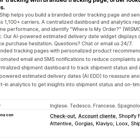
s.
Ship helps you build a branded order tracking page and sen
s 1,100+ carriers. A centralized dashboard and analytics rep
me performance, and identify "Where Is My Order?" (WISMO
t. Our AI-powered estimated delivery date widget displays
e purchase hesitation. Questions? Chat or email us 24/7.
anded tracking pages with personalized product recommend
omated email and SMS notifications to reduce complaints 
tralized shipment dashboard to track shipment status and 
powered estimated delivery dates (AI EDD) to reassure an
lt-in analytics to get insights into shipment status and on-
e
Inglese. Tedesco. Francese. Spagnoloe
ona con
Check-out
Account cliente
Shopify 
Attentive
Gorgias
Klaviyo
Loox
Shi