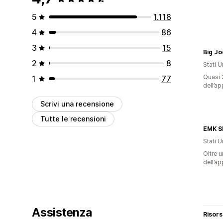
5
1.118
4
86
3
15
Big Jo
2
8
Stati Un
Quasi 2
1
77
dell’ap
Scrivi una recensione
Tutte le recensioni
EMK S
Stati Un
Oltre u
dell’ap
Assistenza
Risor