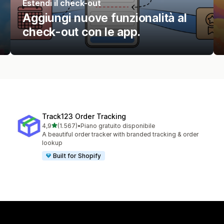
Estendi il check-out
Aggiungi nuove funzionalità al
check-out con le app.
Track123 Order Tracking
stelle su 5
4,9
(1.567)
•
Piano gratuito disponibile
1567 recensioni totali
A beautiful order tracker with branded tracking & order
lookup
Built for Shopify