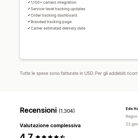
1,100+ carriers integration
Service-level tracking updates
Order tracking dashboard
Branded tracking page
Carrier estimated delivery date
Tutte le spese sono fatturate in USD. Per gli addebiti ricorre
Recensioni
Eds Ha
(1.304)
Regno 
22 gior
Valutazione complessiva
4,7