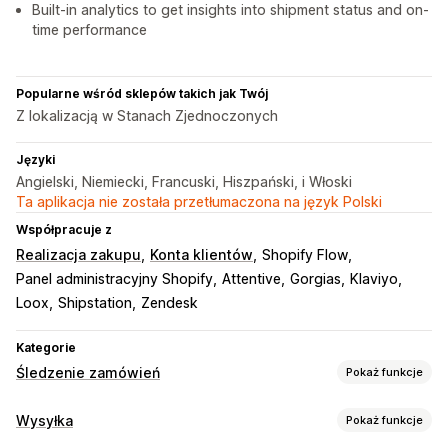
Built-in analytics to get insights into shipment status and on-
time performance
Popularne wśród sklepów takich jak Twój
Z lokalizacją w Stanach Zjednoczonych
Języki
Angielski, Niemiecki, Francuski, Hiszpański, i Włoski
Ta aplikacja nie została przetłumaczona na język Polski
Współpracuje z
Realizacja zakupu
Konta klientów
Shopify Flow
Panel administracyjny Shopify
Attentive
Gorgias
Klaviyo
Loox
Shipstation
Zendesk
Kategorie
Śledzenie zamówień
Pokaż funkcje
Śledzenie
Wysyłka
Pokaż funkcje
Strona śledzenia z własną marką