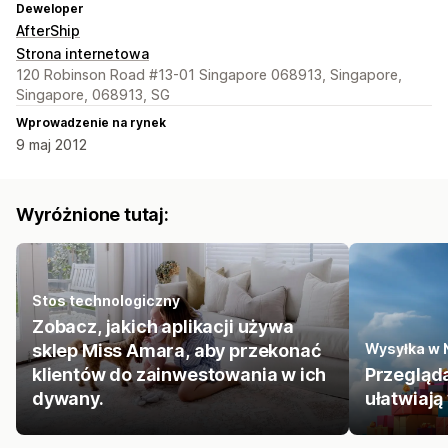
Deweloper
AfterShip
Strona internetowa
120 Robinson Road #13-01 Singapore 068913, Singapore,
Singapore, 068913, SG
Wprowadzenie na rynek
9 maj 2012
Wyróżnione tutaj:
Stos technologiczny
Zobacz, jakich aplikacji używa
sklep Miss Amara, aby przekonać
Wysyłka w 
klientów do zainwestowania w ich
Przegląda
dywany.
ułatwiają