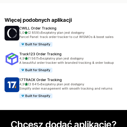
Więcej podobnych aplikacji
CWILL Order Tracking
na 5 gwiazdek
5,0
(2 859)
•
Bezpłatny plan jest dostępny
Łączna liczba recenzji: 2859
Parcel Panel: track order tracker to cut WISMOs & boost sales
Built for Shopify
Track123 Order Tracking
na 5 gwiazdek
4,9
(1 567)
•
Bezpłatny plan jest dostępny
Łączna liczba recenzji: 1567
A beautiful order tracker with branded tracking & order lookup
Built for Shopify
17TRACK Order Tracking
na 5 gwiazdek
4,9
(3 841)
•
Bezpłatny plan jest dostępny
Łączna liczba recenzji: 3841
Simplify order management with smooth tracking and returns
Built for Shopify
Chcesz dodać aplikację?