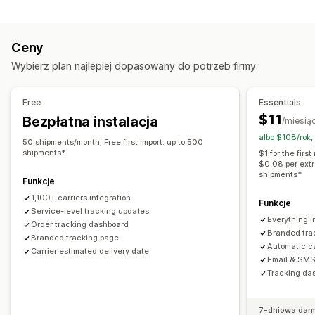
Etykiety i opakowanie
Strona wyszukiwania zamówień
Weryfikacja adresu
Data dostawy
Śledzenie w czasie rzeczywistym
Ceny
Synchronizacja zamówień
Wielojęzyczne
Niestandardowy link śledzenia
Tłumaczenie
Wybierz plan najlepiej dopasowany do potrzeb firmy.
Wybór przewoźnika
Przewidywana data dostawy
Globalne śledzenie
Pulpity
Wielu przewoźników
API
Analizy
Zarządzanie przesyłkami
Free
Essentials
Synchronizacja zamówień
Powiadomienia
$11
Bezpłatna instalacja
/miesią
Śledzenie w czasie rzeczywistym
E-mail
Powiadomienia w czasie rzeczywistym
SMS
albo $108/rok,
50 shipments/month; Free first import: up to 500
Strona śledzenia z własną marką
Powiadomienia e-mail
Tłumaczenie
Niestandardowe powiadomienia
shipments*
$1 for the fir
$0.08 per extr
Aktualizacje zamówienia
Analizy przesyłek
Automatyzacje
shipments*
Funkcje
1,100+ carriers integration
Funkcje
Service-level tracking updates
Everything i
Order tracking dashboard
Branded trac
Branded tracking page
Automatic ca
Carrier estimated delivery date
Email & SMS 
Tracking das
7-dniowa dar