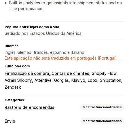
Built-in analytics to get insights into shipment status and on-
time performance
Popular entre lojas como a sua
Sediado nos Estados Unidos da América
Idiomas
inglês, alemão, francês, espanhole italiano
Esta aplicação não está traduzida em português (Portugal)
Funciona com
Finalização da compra
Contas de clientes
Shopify Flow
Admin Shopify
Attentive
Gorgias
Klaviyo
Loox
Shipstation
Zendesk
Categorias
Rastreio de encomendas
Mostrar funcionalidades
Rastreio
Envio
Mostrar funcionalidades
Página de rastreio com a marca