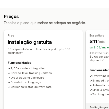
Etiquetas e embalagens
Página de consulta de encomendas
Validação de endereços
Data de entrega
Rastreio em tempo real
Ligação de rastreio personalizada
Preços
Sincronização de encomendas
Multilingue
Tradução
Data prevista de entrega
Rastreio global
Escolha o plano que melhor se adequa ao negócio.
Seleção da transportadora
Dashboards
Várias transportadoras
API
Análise de dados
Gestão de envios
Notificações
Free
Essentials
Sincronização de encomendas
Rastreio em tempo real
E-mail
Notificações em tempo real
SMS
Tradução
$11
Instalação gratuita
/ mês
Página de rastreio com a marca
Notificações por e-mail
Notificações personalizadas
Automatizações
ou $108/ano e
50 shipments/month; Free first import: up to 500
Atualizações de encomendas
Análise de dados de envio
shipments*
$1 for the fir
$0.08 per extr
shipments*
Funcionalidades
1,100+ carriers integration
Funcionalida
Service-level tracking updates
Everything i
Order tracking dashboard
Branded trac
Branded tracking page
Automatic ca
Carrier estimated delivery date
Email & SMS 
Tracking das
Avaliação grat