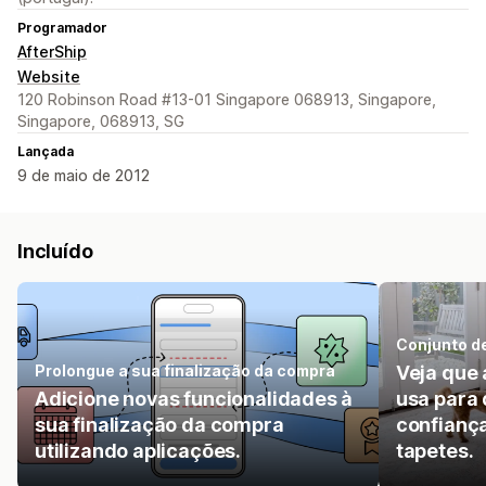
Programador
AfterShip
Website
120 Robinson Road #13-01 Singapore 068913, Singapore,
Singapore, 068913, SG
Lançada
9 de maio de 2012
Incluído
Conjunto d
Prolongue a sua finalização da compra
Veja que
Adicione novas funcionalidades à
usa para 
sua finalização da compra
confiança
utilizando aplicações.
tapetes.