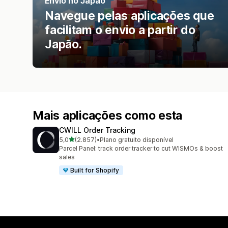
Envio no Japão
Navegue pelas aplicações que
facilitam o envio a partir do
Japão.
Mais aplicações como esta
CWILL Order Tracking
de 5 estrelas
5,0
(2.857)
•
Plano gratuito disponível
2857 total de avaliações
Parcel Panel: track order tracker to cut WISMOs & boost
sales
Built for Shopify