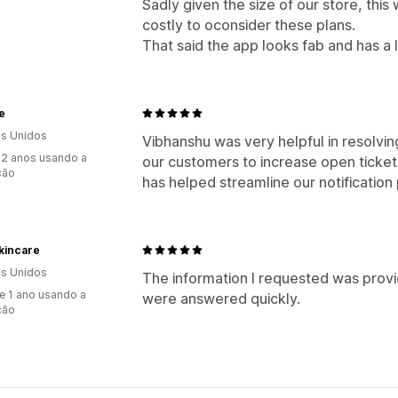
Sadly given the size of our store, thi
costly to oconsider these plans.
That said the app looks fab and has a l
e
s Unidos
Vibhanshu was very helpful in resolvin
2 anos usando a
our customers to increase open tickets
ção
has helped streamline our notificatio
kincare
s Unidos
The information I requested was provi
e 1 ano usando a
were answered quickly.
ção