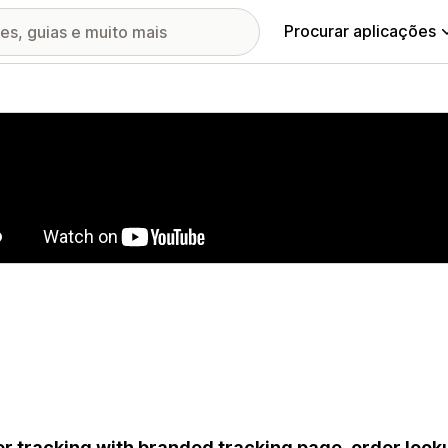
Procurar aplicações
ia de imagens em destaque
r tracking with branded tracking page, order looku