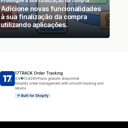
Prolongue a sua finalização da compra
Adicione novas funcionalidades
à sua finalização da compra
utilizando aplicações.
17TRACK Order Tracking
de 5 estrelas
4,9
(3.829)
•
Plano gratuito disponível
3829 total de avaliações
Simplify order management with smooth tracking and
returns
Built for Shopify