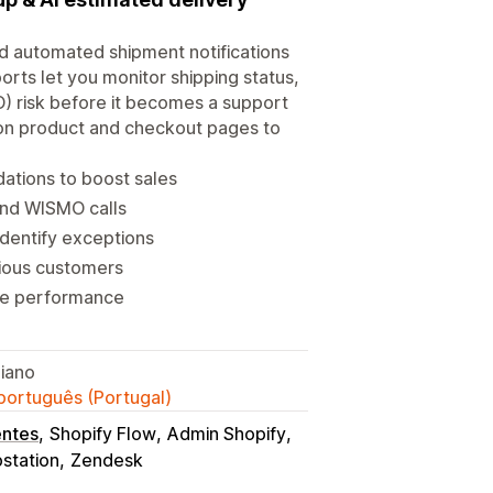
d automated shipment notifications
orts let you monitor shipping status,
) risk before it becomes a support
 on product and checkout pages to
ations to boost sales
and WISMO calls
identify exceptions
xious customers
time performance
liano
 português (Portugal)
entes
Shopify Flow
Admin Shopify
pstation
Zendesk