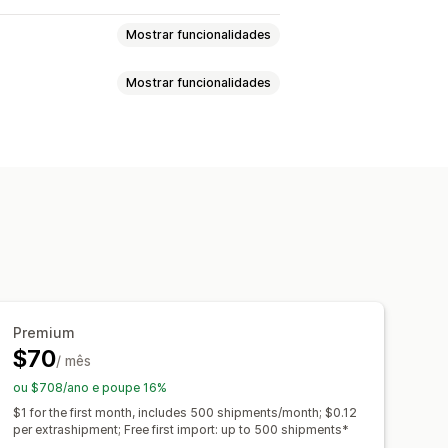
Mostrar funcionalidades
Mostrar funcionalidades
na de consulta de encomendas
astreio personalizada
Tradução
rega
Sincronização de encomendas
obal
Dashboards
ra
de dados
eio em tempo real
SMS
Tradução
icações por e-mail
tizações
e de dados de envio
Premium
$70
/ mês
ou $708/ano e poupe 16%
$1 for the first month, includes 500 shipments/month; $0.12
per extrashipment; Free first import: up to 500 shipments*