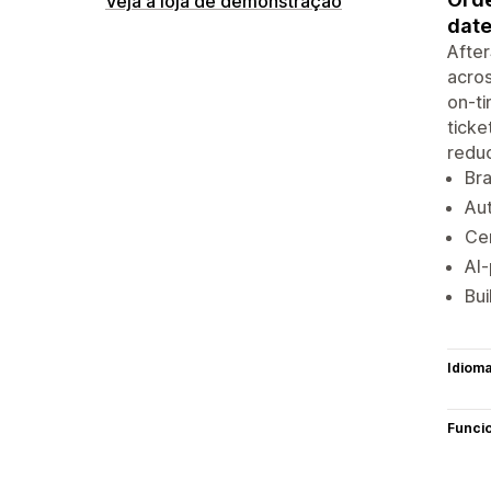
Veja a loja de demonstração
date
After
acros
on-ti
ticke
reduc
Br
Aut
Cen
AI-
Bui
Idiom
Funci