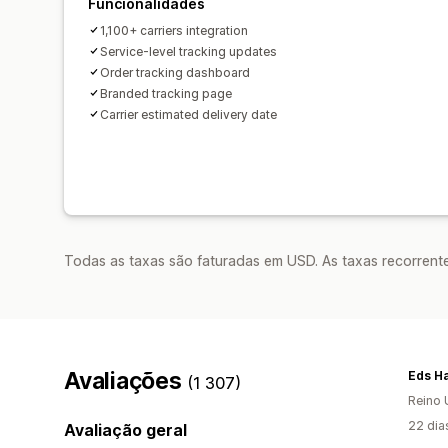
Funcionalidades
1,100+ carriers integration
Service-level tracking updates
Order tracking dashboard
Branded tracking page
Carrier estimated delivery date
Todas as taxas são faturadas em USD. As taxas recorrente
Avaliações
Eds Ha
(1 307)
Reino 
22 dia
Avaliação geral