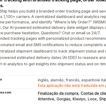
s.
Ship helps you build a branded order tracking page and sen
s 1,100+ carriers. A centralized dashboard and analytics rep
me performance, and identify "Where Is My Order?" (WISMO
t. Our AI-powered estimated delivery date widget displays
e purchase hesitation. Questions? Chat or email us 24/7.
anded tracking pages with personalized product recommend
omated email and SMS notifications to reduce complaints 
tralized shipment dashboard to track shipment status and 
powered estimated delivery dates (AI EDD) to reassure an
lt-in analytics to get insights into shipment status and on-
as
inglês, alemão, francês, espanhole ita
Esta aplicação não está traduzida em
ona com
Finalização da compra
Contas de cli
Attentive
Gorgias
Klaviyo
Loox
Shi