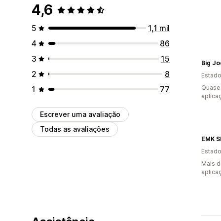
4,6
5
1,1 mil
4
86
3
15
Big Jo
2
8
Estado
Quase 
1
77
aplica
Escrever uma avaliação
Todas as avaliações
EMK S
Estado
Mais d
aplica