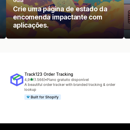
Guia
Crie uma página de estado da
encomenda impactante com
aplicações.
Track123 Order Tracking
de 5 estrelas
4,9
(1.566)
•
Plano gratuito disponível
1566 total de avaliações
A beautiful order tracker with branded tracking & order
lookup
Built for Shopify