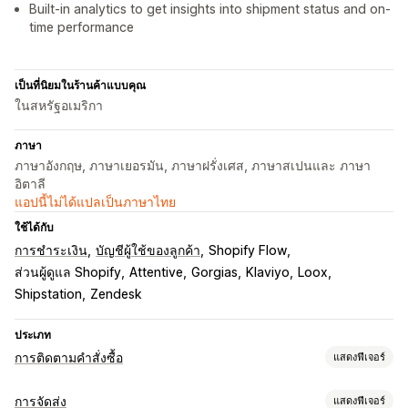
Built-in analytics to get insights into shipment status and on-
time performance
เป็นที่นิยมในร้านค้าแบบคุณ
ในสหรัฐอเมริกา
ภาษา
ภาษาอังกฤษ, ภาษาเยอรมัน, ภาษาฝรั่งเศส, ภาษาสเปนและ ภาษา
อิตาลี
แอปนี้ไม่ได้แปลเป็นภาษาไทย
ใช้ได้กับ
การชำระเงิน
บัญชีผู้ใช้ของลูกค้า
Shopify Flow
ส่วนผู้ดูแล Shopify
Attentive
Gorgias
Klaviyo
Loox
Shipstation
Zendesk
ประเภท
การติดตามคำสั่งซื้อ
แสดงฟีเจอร์
การติดตาม
การจัดส่ง
แสดงฟีเจอร์