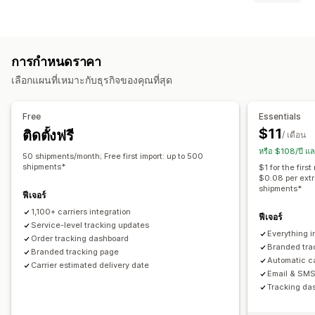
หน้าติดตามแบรนด์
หน้าค้นหาคำสั่งซื้อ
การติดตามแบบเรียลไทม์
ป้ายกำกับและบรรจุภัณฑ์
ลิงค์ติดตามที่กำหนดเอง
การแปล
วันที่จัดส่งโดยประมาณ
Address Validation
วันที่จัดส่ง
ซิงค์คำสั่งซื้อ
หลายภาษา
การติดตามทั่วโลก
แดชบอร์ด
ผู้ขนส่งหลายราย
API
การวิเคราะห์
การกำหนดราคา
การเลือกผู้ขนส่ง
การแจ้งเตือน
เลือกแผนที่เหมาะกับธุรกิจของคุณที่สุด
การจัดการการจัดส่ง
อีเมล
การแจ้งเตือนแบบเรียลไทม์
SMS
การแปล
ซิงค์คำสั่งซื้อ
การติดตามแบบเรียลไทม์
หน้าติดตามแบรนด์
การแจ้งเตือนพนักงาน
การทำงานอัตโนมัติ
Free
Essentials
การแจ้งเตือนทางอีเมล
อัปเดตคำสั่งซื้อ
การวิเคราะห์การจัดส่ง
$11
ติดตั้งฟรี
/ เดือน
หรือ $108/ปี แ
50 shipments/month; Free first import: up to 500
shipments*
$1 for the fir
$0.08 per extr
shipments*
ฟีเจอร์
1,100+ carriers integration
ฟีเจอร์
Service-level tracking updates
Everything i
Order tracking dashboard
Branded trac
Branded tracking page
Automatic ca
Carrier estimated delivery date
Email & SMS 
Tracking das