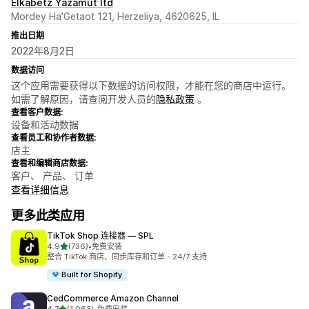
Elkabetz Yazamut ltd
Mordey Ha'Getaot 121, Herzeliya, 4620625, IL
推出日期
2022年8月2日
数据访问
这个应用需要获得以下数据的访问权限，才能在您的商店中运行。
如需了解原因，请查阅开发人员的
隐私政策
。
查看客户数据:
设备和活动数据
查看员工和协作者数据:
店主
查看和编辑商店数据:
客户、 产品、 订单
查看详细信息
更多此类应用
TikTok Shop 连接器 — SPL
星（满分 5 星）
4.9
(736)
•
免费安装
总共 736 条评论
整合 TikTok 商店、同步库存和订单 - 24/7 支持
Built for Shopify
CedCommerce Amazon Channel
星（满分 5 星）