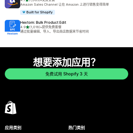
4.7
(1,063)
•
免费安装
总共 1063 条评论
Amazon Sales Channel 让在 Amazon 上进行销售变得简单
Built for Shopify
Hextom: Bulk Product Edit
星（满分 5 星）
4.9
(1,018)
•
提供免费套餐
总共 1018 条评论
通过批量编辑、导入、导出商店数据来节省时间
想要添加应用？
免费试用 Shopify 3 天
应用类别
热门类别