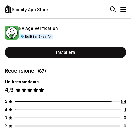
Shopify App Store
NA Age Verification
Built for Shopify
Installera
Recensioner
(87)
Helhetsomdöme
4,9
5
84
4
1
3
0
2
0