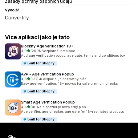
Zásady ochrany osobních údajů
Vývojář
Convertify
Více aplikací jako je tato
Blockify Age Verification 18+
z 5 hvězd
4,9
(299)
•
Bezplatná instalace
Celkový počet recenzí: 299
Add age verification popup, age gate, terms and conditions box
Built for Shopify
AVP ‑ Age Verification Popup
z 5 hvězd
4,6
(137)
•
K dispozici je bezplatný plán
Celkový počet recenzí: 137
Easy age verification: 18+ pop-up for safe premium checks
Built for Shopify
Smart Age Verification Popup
z 5 hvězd
4,8
(40)
•
K dispozici je bezplatný plán
Celkový počet recenzí: 40
Age verifier, age checker, age gate for 18+restricted products
Built for Shopify