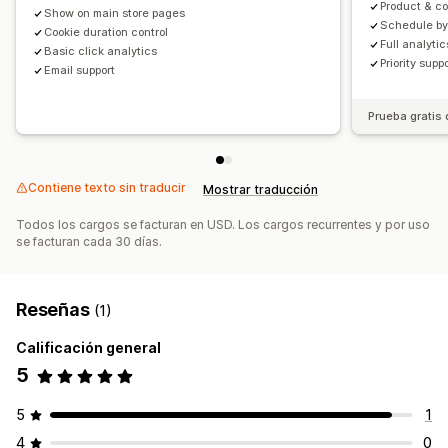
Product & co
Show on main store pages
Schedule by
Cookie duration control
Full analyti
Basic click analytics
Priority supp
Email support
Prueba gratis 
Contiene texto sin traducir
Mostrar traducción
Todos los cargos se facturan en USD. Los cargos recurrentes y por uso
se facturan cada 30 días.
Reseñas
(1)
Calificación general
5
5
1
4
0