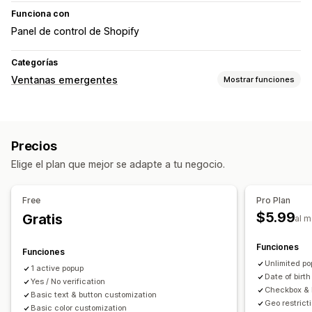
Funciona con
Panel de control de Shopify
Categorías
Ventanas emergentes
Mostrar funciones
Tipos de ventanas emergentes
Ventanas emergentes de advertencia
Verificación de edad
Precios
Ventanas emergentes de consentimiento
Elige el plan que mejor se adapte a tu negocio.
Ventanas emergentes personalizadas
Ventanas emergentes de gestión
Free
Pro Plan
Código personalizado
Segmentación
Geolocalización
$5.99
Gratis
al 
Funciones
Funciones
Unlimited p
1 active popup
Date of birth
Yes / No verification
Checkbox & P
Basic text & button customization
Geo restrict
Basic color customization