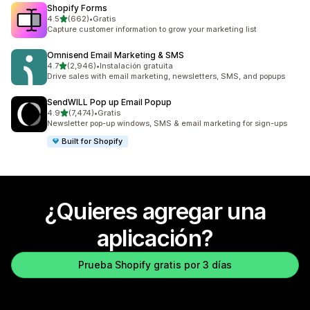
Shopify Forms
de 5 estrellas
4.5
(662)
•
Gratis
662 reseñas en total
Capture customer information to grow your marketing list
Omnisend Email Marketing & SMS
de 5 estrellas
4.7
(2,946)
•
Instalación gratuita
2946 reseñas en total
Drive sales with email marketing, newsletters, SMS, and popups
SendWILL Pop up Email Popup
de 5 estrellas
4.9
(7,474)
•
Gratis
7474 reseñas en total
Newsletter pop-up windows, SMS & email marketing for sign-ups
Built for Shopify
¿Quieres agregar una
aplicación?
Prueba Shopify gratis por 3 días