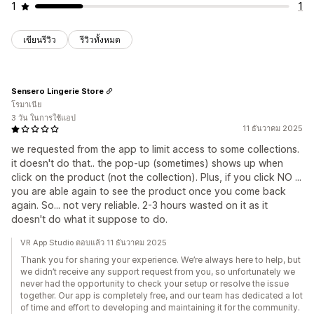
1
1
เขียนรีวิว
รีวิวทั้งหมด
Sensero Lingerie Store
โรมาเนีย
3 วัน ในการใช้แอป
11 ธันวาคม 2025
we requested from the app to limit access to some collections.
it doesn't do that.. the pop-up (sometimes) shows up when
click on the product (not the collection). Plus, if you click NO ...
you are able again to see the product once you come back
again. So... not very reliable. 2-3 hours wasted on it as it
doesn't do what it suppose to do.
VR App Studio ตอบแล้ว 11 ธันวาคม 2025
Thank you for sharing your experience. We’re always here to help, but
we didn’t receive any support request from you, so unfortunately we
never had the opportunity to check your setup or resolve the issue
together. Our app is completely free, and our team has dedicated a lot
of time and effort to developing and maintaining it for the community.