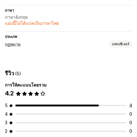
ภาษา
ภาษาอังกฤษ
แอปนี้ไม่ได้แปลเป็นภาษาไทย
ประเภท
กฎหมาย
แสดงฟีเจอร์
การปฏิบัติตามข้อกำหนด
การเข้าถึง
การยืนยันอายุ
รีวิว
(5)
การปรับแต่ง
การให้คะแนนโดยรวม
ป๊อปอัพ
4.2
5
4
4
0
3
0
2
0