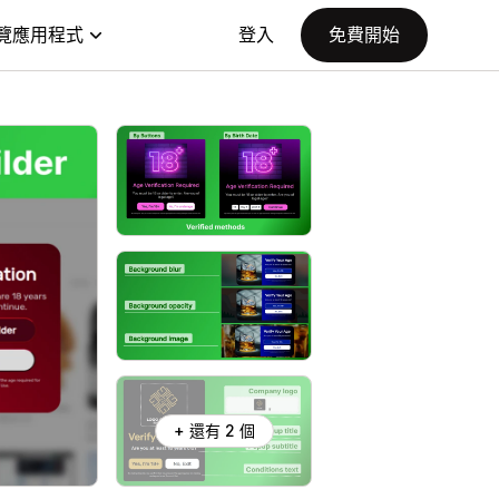
覽應用程式
登入
免費開始
+ 還有 2 個