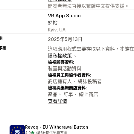
開發者無法直接以繁體中文提供支援。
VR App Studio
網站
Kyiv, UA
期
2025年5月13日
取權
這項應用程式需要存取以下資料，才能在
隱私權政策
。
檢視顧客資料:
裝置與活動資料
檢視員工與協作者資料:
商店擁有人、 網誌投稿者
檢視與編輯商店資料:
產品、 訂單、 線上商店
查看詳情
Revoq ‑ EU Withdrawal Button
滿分 5 顆星
4.9
(486)
•
提供免費方案