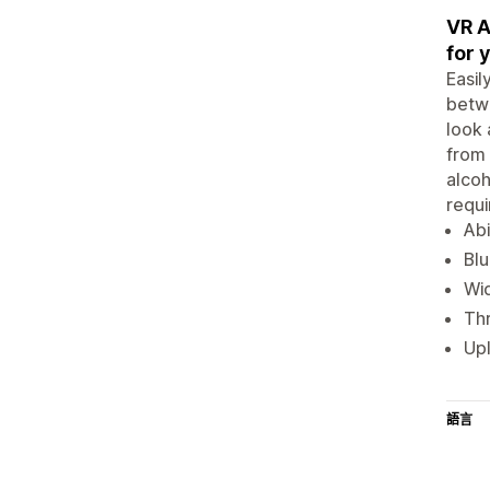
VR A
for 
Easil
betwe
look 
from 
alcoh
requi
Abi
Blu
Wi
Thr
Up
語言