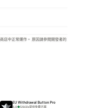
商店中正常運作。 原因請參閱開發者的
EU Withdrawal Button Pro
滿分 5 顆星
5.0
(293)
•
提供免費方案