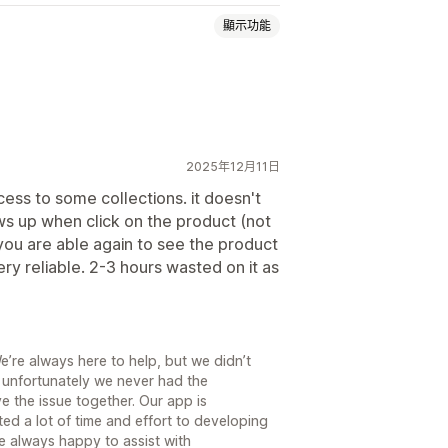
顯示功能
2025年12月11日
ess to some collections. it doesn't
s up when click on the product (not
.. you are able again to see the product
ry reliable. 2-3 hours wasted on it as
’re always here to help, but we didn’t
 unfortunately we never had the
e the issue together. Our app is
ed a lot of time and effort to developing
re always happy to assist with