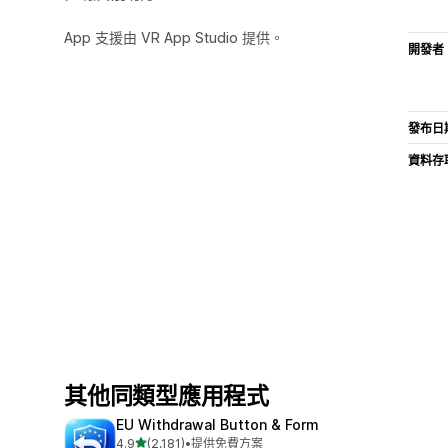
App 支援由 VR App Studio 提供。
開發者
發布日
資料存
其他同類型應用程式
EU Withdrawal Button & Form
滿分 5 顆星
4.9
(2,181)
•
提供免費方案