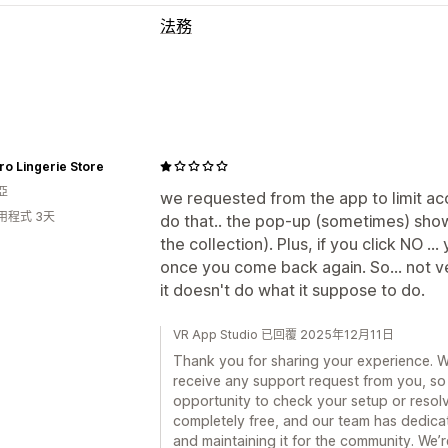
法務
法規遵循
無障礙功能
年齡驗證
自訂
o Lingerie Store
彈出式視窗
亞
we requested from the app to limit acc
用程式 3天
do that.. the pop-up (sometimes) show
the collection). Plus, if you click NO .
once you come back again. So... not ve
it doesn't do what it suppose to do.
VR App Studio 已回覆 2025年12月11日
Thank you for sharing your experience. We
receive any support request from you, so
opportunity to check your setup or resolv
completely free, and our team has dedicat
and maintaining it for the community. We’