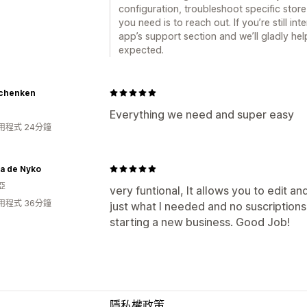
configuration, troubleshoot specific stor
you need is to reach out. If you’re still i
app’s support section and we’ll gladly he
expected.
chenken
Everything we need and super easy
用程式 24分鐘
a de Nyko
亞
very funtional, It allows you to edit a
用程式 36分鐘
just what I needed and no suscription
starting a new business. Good Job!
隱私權政策