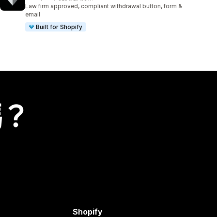
共有 293 則評價
Law firm approved, compliant withdrawal button, form &
email
Built for Shopify
嗎？
Shopify