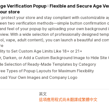
ge Verification Popup : Flexible and Secure Age Ver
your store
y protect your store and stay compliant with customizable 
en two verification methods—simple button confirmation or 
and feel of your popup by uploading your own background i
view. With a wide selection of professionally designed temp
ol, vape, adult content), you can launch a beautiful and co
re
lity to Set Custom Age Limits Like 18+ or 21+
r, Darken, or Add a Custom Background Image to Hide Site
de Selection of Ready-Made Templates by Category
ee Types of Popup Layouts for Maximum Flexibility
load Your Own Images and Company Logo
英文
這項應用程式尚未翻譯成繁體中文