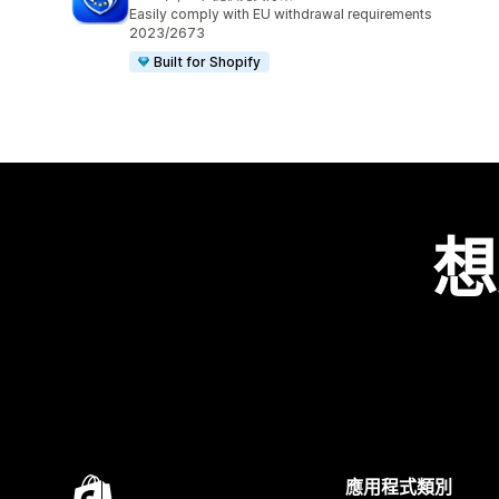
共有 2181 則評價
Easily comply with EU withdrawal requirements
2023/2673
Built for Shopify
想
應用程式類別