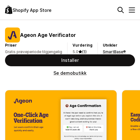
Shopify App Store
Ageon Age Verificator
Priser
Vurdering
Utvikler
Gratis prøveperiode tilgjengelig
5.0
(1)
SmartBase®
Installer
Se demobutikk