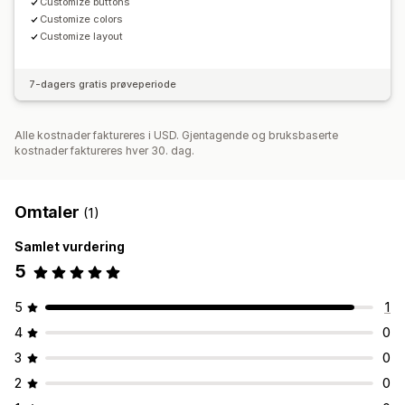
Customize buttons
Customize colors
Customize layout
7-dagers gratis prøveperiode
Alle kostnader faktureres i USD. Gjentagende og bruksbaserte
kostnader faktureres hver 30. dag.
Omtaler
(1)
Samlet vurdering
5
5
1
4
0
3
0
2
0