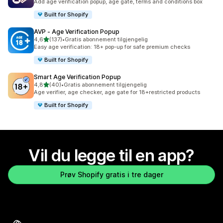
Add age verification popup, age gate, terms and conditions box
Built for Shopify
AVP ‑ Age Verification Popup
av 5 stjerner
4,6
(137)
•
Gratis abonnement tilgjengelig
Totalt 137 omtaler
Easy age verification: 18+ pop-up for safe premium checks
Built for Shopify
Smart Age Verification Popup
av 5 stjerner
4,8
(40)
•
Gratis abonnement tilgjengelig
Totalt 40 omtaler
Age verifier, age checker, age gate for 18+restricted products
Built for Shopify
Vil du legge til en app?
Prøv Shopify gratis i tre dager