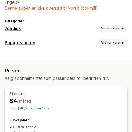
Engelsk
Denne appen er ikke oversatt til Norsk (bokmål)
Kategorier
Juridisk
Vis funksjoner
Samsvar
Popup-vinduer
Vis funksjoner
Alderskontroll
Popup-typer
Tilpasning
Alderskontroll
Popup-vinduer
Farge og skrifttype
Tilpasset tekst
Priser
Administrere popup-vinduer
Knapper
Velg abonnementet som passer best for bedriften din.
Redigeringsverktøy
Standard
$4
/ måned
eller $40/år og spar 17 %
Funksjoner
Customize text