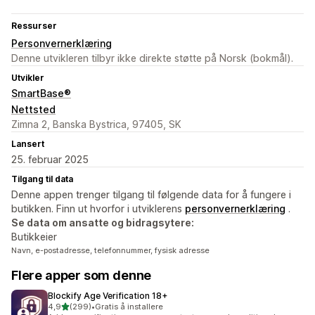
Ressurser
Personvernerklæring
Denne utvikleren tilbyr ikke direkte støtte på Norsk (bokmål).
Utvikler
SmartBase®
Nettsted
Zimna 2, Banska Bystrica, 97405, SK
Lansert
25. februar 2025
Tilgang til data
Denne appen trenger tilgang til følgende data for å fungere i
butikken. Finn ut hvorfor i utviklerens
personvernerklæring
.
Se data om ansatte og bidragsytere:
Butikkeier
Navn, e-postadresse, telefonnummer, fysisk adresse
Flere apper som denne
Blockify Age Verification 18+
av 5 stjerner
4,9
(299)
•
Gratis å installere
Totalt 299 omtaler