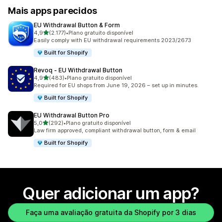
Mais apps parecidos
EU Withdrawal Button & Form
de 5 estrelas
4,9
(2.177)
•
Plano gratuito disponível
2177 avaliações ao todo
Easily comply with EU withdrawal requirements 2023/2673
Built for Shopify
Revoq ‑ EU Withdrawal Button
de 5 estrelas
4,9
(483)
•
Plano gratuito disponível
483 avaliações ao todo
Required for EU shops from June 19, 2026 – set up in minutes.
Built for Shopify
EU Withdrawal Button Pro
de 5 estrelas
5,0
(292)
•
Plano gratuito disponível
292 avaliações ao todo
Law firm approved, compliant withdrawal button, form & email
Built for Shopify
Quer adicionar um app?
Faça uma avaliação gratuita da Shopify por 3 dias