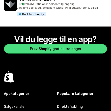
EU Withdrawal Button Pro
av 5 stjerner
5,0
(294)
•
Gratis abonnement tilgjengelig
Totalt 294 omtaler
Law firm approved, compliant withdrawal button, form & email
Built for Shopify
Vil du legge til en app?
Prøv Shopify gratis i tre dager
Appkategorier
Populære kategorier
Salgskanaler
Direktefrakting