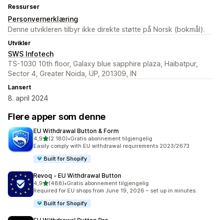
Ressurser
Personvernerklæring
Denne utvikleren tilbyr ikke direkte støtte på Norsk (bokmål).
Utvikler
SWS Infotech
TS-1030 10th floor, Galaxy blue sapphire plaza, Haibatpur,
Sector 4, Greater Noida, UP, 201309, IN
Lansert
8. april 2024
Flere apper som denne
EU Withdrawal Button & Form
av 5 stjerner
4,9
(2 180)
•
Gratis abonnement tilgjengelig
Totalt 2180 omtaler
Easily comply with EU withdrawal requirements 2023/2673
Built for Shopify
Revoq ‑ EU Withdrawal Button
av 5 stjerner
4,9
(488)
•
Gratis abonnement tilgjengelig
Totalt 488 omtaler
Required for EU shops from June 19, 2026 – set up in minutes.
Built for Shopify