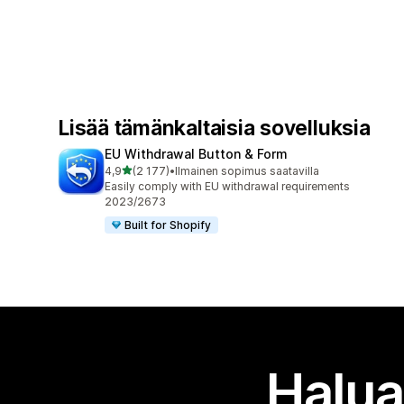
Lisää tämänkaltaisia sovelluksia
EU Withdrawal Button & Form
/ 5 tähteä
4,9
(2 177)
•
Ilmainen sopimus saatavilla
2177 arvostelua yhteensä
Easily comply with EU withdrawal requirements
2023/2673
Built for Shopify
Halua