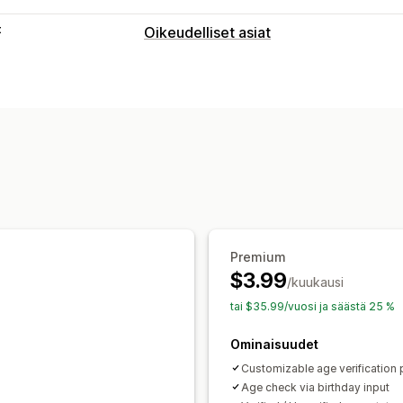
t
Oikeudelliset asiat
Vaatimustenmukaisuus
Käytettävyys
Ikävarmennus
Tietosu
Mukautukset
Valintaruudut
Ponnahdusilmoitukset
Mukautettu CSS-koodi
Mukautettu k
Tuotekohdentaminen
Geolokaatio
M
Mukautettu teksti
Painikkeet
Premium
$3.99
/kuukausi
tai $35.99/vuosi ja säästä 25 %
Ominaisuudet
Customizable age verification
Age check via birthday input