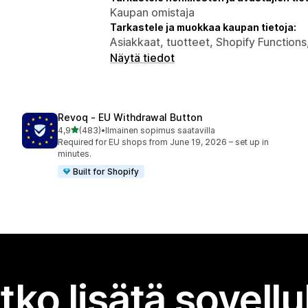
Kaupan omistaja
Tarkastele ja muokkaa kaupan tietoja:
Asiakkaat, tuotteet, Shopify Functio
Näytä tiedot
Revoq ‑ EU Withdrawal Button
/ 5 tähteä
4,9
(483)
•
Ilmainen sopimus saatavilla
483 arvostelua yhteensä
Required for EU shops from June 19, 2026 – set up in
minutes.
Built for Shopify
tko lisätä sovell