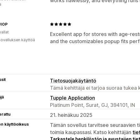
works flawlessly, and everything runs
ä
IOP
allat
Excellent app for stores with age-rest
sovelluksen käyttöä
and the customizables popup fits perfe
sit
Tietosuojakäytäntö
Tämä kehittäjä ei tarjoa suoraa tukea k
äjä
Tupple Application
Platinum Point, Surat, GJ, 394101, IN
erattu
21. heinäkuu 2025
en käyttöoikeus
Tämän sovellus tarvitsee seuraavien ti
toimia kaupassasi. Katso kehittäjän
tie
Tarkastele henkilöstön ja avustajien tiet