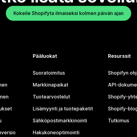
Kokeile Shopifyta ilmaiseksi kolmen päivän ajan
Pääluokat
Resurssit
Suoratoimitus
Shopifyn oh
nen
Markkinapaikat
API-dokume
inen
Tuotearvostelut
Shopify-yht
tukset
Lisämyynti ja tuotepaketit
Shopify-blog
u
Sähköpostimarkkinointi
Tutkimus
nversio
Hakukoneoptimointi