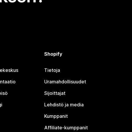
Shopify
jekeskus
Tietoja
ntaatio
Uramahdollisuudet
eisö
Sijoittajat
i
Lehdistö ja media
Kumppanit
Affiliate-kumppanit