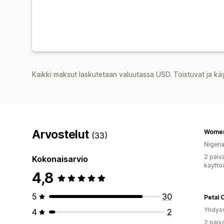
Kaikki maksut laskutetaan valuutassa USD. Toistuvat ja kä
Arvostelut
Women
(33)
Nigeri
2 päiv
Kokonaisarvio
käyttö
4,8
5
30
Petal 
Yhdysv
4
2
2 päiv