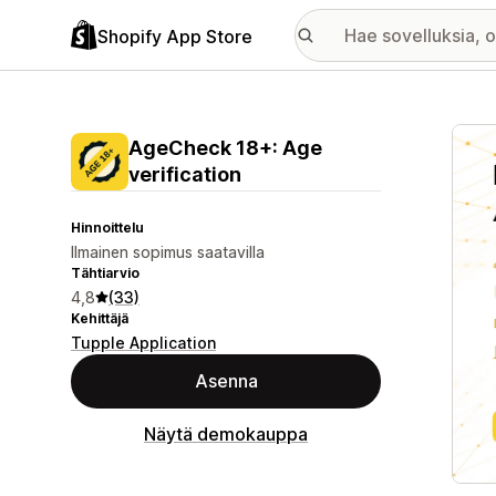
Shopify App Store
Esitt
AgeCheck 18+: Age
verification
Hinnoittelu
Ilmainen sopimus saatavilla
Tähtiarvio
4,8
(33)
Kehittäjä
Tupple Application
Asenna
Näytä demokauppa