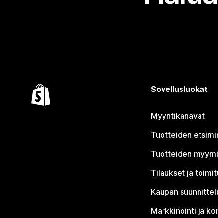
Sovellusluokat
Myyntikanavat
Tuotteiden etsimi
Tuotteiden myym
Tilaukset ja toimi
Kaupan suunnittel
Markkinointi ja ko