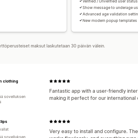
Verified / Unverified user status
Show message to underage us
Advanced age validation setti
New modern popup templates
yttöperusteiset maksut laskutetaan 30 päivän välein.
 clothing
a
Fantastic app with a user-friendly inte
ää sovelluksen
making it perfect for our international
ä
Clips
allat
Very easy to install and configure. The
ää sovelluksen