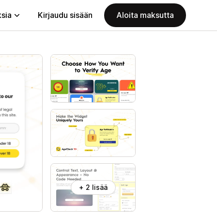
ksia
Kirjaudu sisään
Aloita maksutta
+ 2 lisää