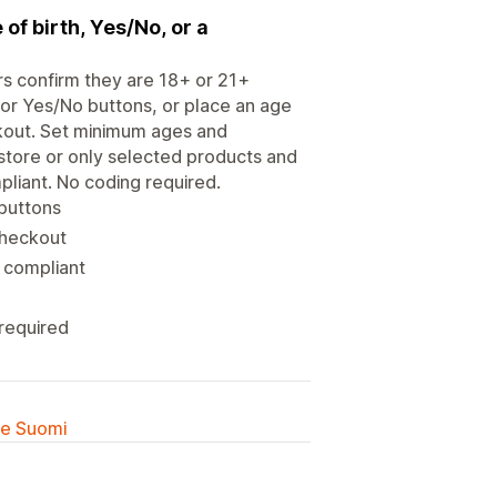
of birth, Yes/No, or a
rs confirm they are 18+ or 21+
r or Yes/No buttons, or place an age
kout. Set minimum ages and
store or only selected products and
liant. No coding required.
 buttons
checkout
 compliant
 required
lle Suomi