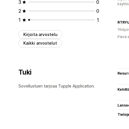
3
0
käyttö
2
0
1
1
RTRYU
Yhdysv
Kirjoita arvostelu
Päivä 
Kaikki arvostelut
Tuki
Resurs
Sovellustuen tarjoaa Tupple Application.
Kehitt
Lanse
Tietoj