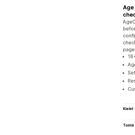
Age 
che
AgeCh
befor
confi
check
pages
18+
Ag
Set
Res
Cus
Kielet
Toimii