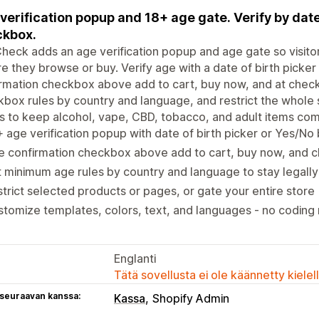
verification popup and 18+ age gate. Verify by date 
ckbox.
eck adds an age verification popup and age gate so visito
e they browse or buy. Verify age with a date of birth picke
rmation checkbox above add to cart, buy now, and at chec
box rules by country and language, and restrict the whole 
 to keep alcohol, vape, CBD, tobacco, and adult items comp
 age verification popup with date of birth picker or Yes/No
e confirmation checkbox above add to cart, buy now, and 
 minimum age rules by country and language to stay legally
trict selected products or pages, or gate your entire store
tomize templates, colors, text, and languages - no coding
Englanti
Tätä sovellusta ei ole käännetty kiele
 seuraavan kanssa:
Kassa
Shopify Admin