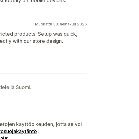
 smoothly on mobile devices.
Muokattu 30. heinäkuu 2026
ricted products. Setup was quick,
ctly with our store design.
ielellä Suomi.
etojen käyttöoikeuden, jotta se voi
tosuojakäytäntö
.
oja: