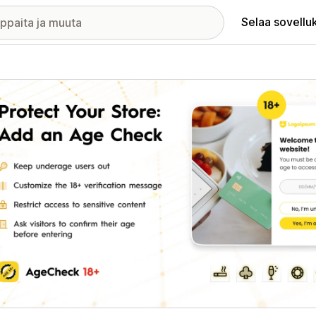
Selaa sovellu
elykuvagalleria