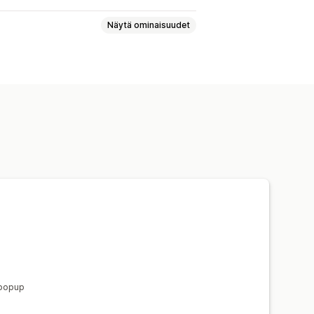
Näytä ominaisuudet
oja
Käytäntöjen hallinnointi
Väri ja fontti
Pienohjelmien sijainti
oodi
Sivurajoitus
onikielisyys
Muista minut
 popup