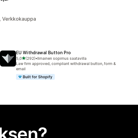
ns, Verkkokauppa
EU Withdrawal Button Pro
/ 5 tähteä
5,0
(292)
•
Ilmainen sopimus saatavilla
292 arvostelua yhteensä
Law firm approved, compliant withdrawal button, form &
email
Built for Shopify
uksen?