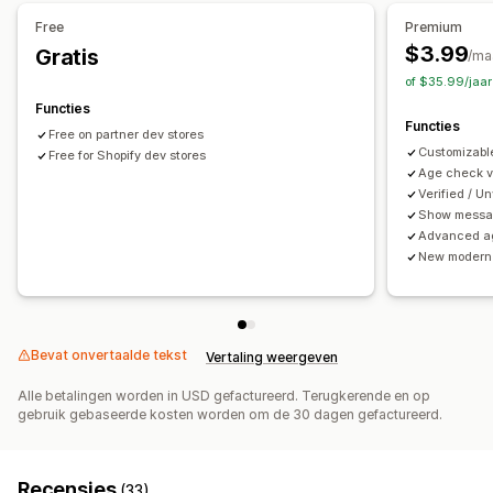
Selectievakjes
Pop-ups
Kleur en lettertype
Free
Premium
Widgetpositie
Aangepaste CSS
Aangepaste code
$3.99
Gratis
/ma
Paginabeperking
Producttargeting
Geolocatie
of $35.99/jaa
Meerdere talen
Onthoud mijn gegevens
Functies
Functies
Aangepaste tekst
Knoppen
Free on partner dev stores
Customizable
Free for Shopify dev stores
Age check vi
Verified / U
Show messag
Advanced ag
New modern 
Bevat onvertaalde tekst
Vertaling weergeven
Alle betalingen worden in USD gefactureerd. Terugkerende en op
gebruik gebaseerde kosten worden om de 30 dagen gefactureerd.
Recensies
(33)