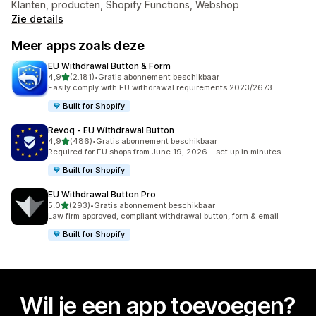
Klanten, producten, Shopify Functions, Webshop
Zie details
Meer apps zoals deze
EU Withdrawal Button & Form
van 5 sterren
4,9
(2.181)
•
Gratis abonnement beschikbaar
2181 recensies in totaal
Easily comply with EU withdrawal requirements 2023/2673
Built for Shopify
Revoq ‑ EU Withdrawal Button
van 5 sterren
4,9
(486)
•
Gratis abonnement beschikbaar
486 recensies in totaal
Required for EU shops from June 19, 2026 – set up in minutes.
Built for Shopify
EU Withdrawal Button Pro
van 5 sterren
5,0
(293)
•
Gratis abonnement beschikbaar
293 recensies in totaal
Law firm approved, compliant withdrawal button, form & email
Built for Shopify
Wil je een app toevoegen?