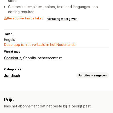
store
Customize templates, colors, text, and languages - no
coding required
Bevat onvertaalde tekst
Vertaling weergeven
Talen
Engels
Deze app is niet vertaald in het Nederlands
Werkt met
Checkout
Shopify-beheercentrum
Categorieën
Juridisch
Functies weergeven
Compliance
Toegankelijkheid
Leeftijdsverificatie
Gegevensprivacy
Prijs
Beleidsbeheer
Kies het abonnement dat het beste bij je bedrijf past.
Aanpassing