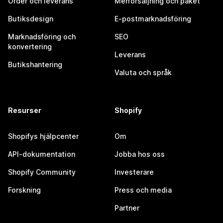
Order och leverans
Merförsäljning och paket
Butiksdesign
E-postmarknadsföring
Marknadsföring och
SEO
konvertering
Leverans
Butikshantering
Valuta och språk
Resurser
Shopify
Shopifys hjälpcenter
Om
API-dokumentation
Jobba hos oss
Shopify Community
Investerare
Forskning
Press och media
Partner