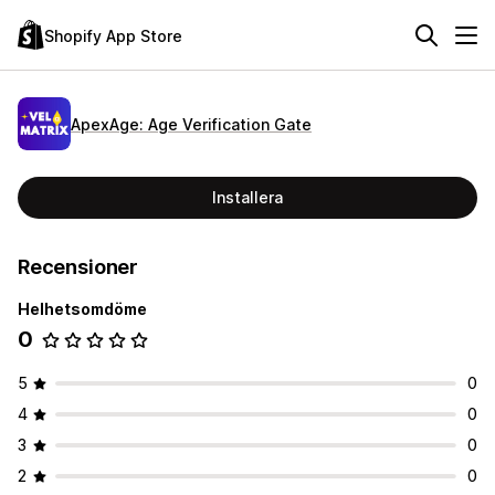
Shopify App Store
ApexAge: Age Verification Gate
Installera
Recensioner
Helhetsomdöme
0
5
0
4
0
3
0
2
0