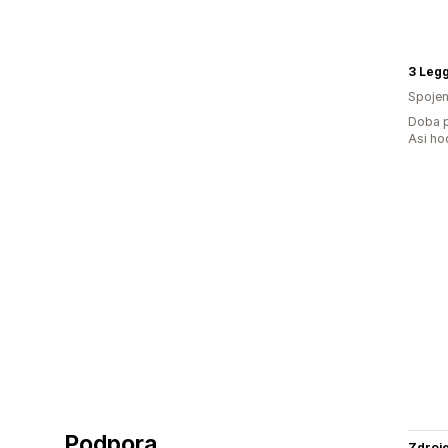
3 Leg
Spojen
Doba p
Asi ho
Podpora
Zdroj