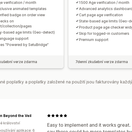
e verification / month
1500 Age verification / month
clusive animated templates
Advanced analytics dashboar
rified badge on order view
Cart page age verification
hecks on
State-based age limits (Geo-de
t/collection/pages
Product page age checker wid
y-based age limits (Geo-detect)
Skip for logged-in customers
language support
Premium support
s "Powered by SetuBridge"
kušební verze zdarma
7denní zkušební verze zdarma
é poplatky a poplatky založené na použití jsou fakturovány každý
n Beyond the Veil
é království
Easy to implement and it works great
oužívání aplikace: 6
say there could be more templates but