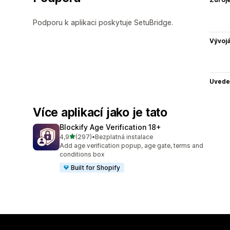
Podporu k aplikaci poskytuje SetuBridge.
Vývojá
Uvede
Více aplikací jako je tato
Blockify Age Verification 18+
z 5 hvězd
4,9
(297)
•
Bezplatná instalace
Celkový počet recenzí: 297
Add age verification popup, age gate, terms and
conditions box
Built for Shopify