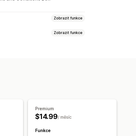
Zobrazit funkce
Zobrazit funkce
 produktů
Ochrana dat
ily
ormuláře
aná okna
Barva a písmo
něním
Ověření věku
 stránek
Cílení na produkty
las
Tlačítka
ně
Spouštěče a pravidla
Cílení
Premium
$14.99
 štítky
Analytika
/ měsíc
Funkce