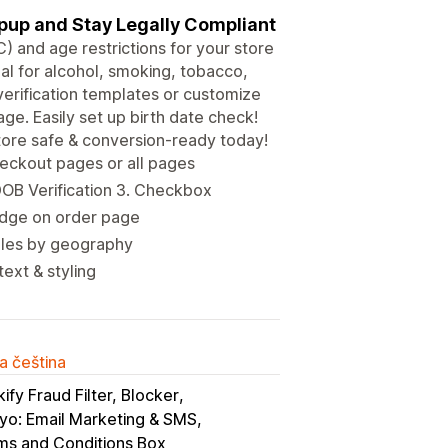
opup and Stay Legally Compliant
 and age restrictions for your store
eal for alcohol, smoking, tobacco,
verification templates or customize
ge. Easily set up birth date check!
tore safe & conversion-ready today!
heckout pages or all pages
DOB Verification 3. Checkbox
badge on order page
rules by geography
ext & styling
a čeština
ify Fraud Filter, Blocker
iyo: Email Marketing & SMS
ms and Conditions Box