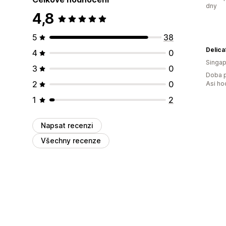
dny
4,8
5
38
Delic
4
0
Singap
3
0
Doba p
2
0
Asi ho
1
2
Napsat recenzi
Všechny recenze