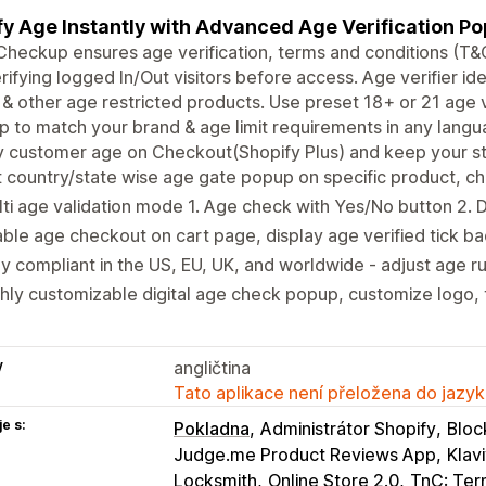
fy Age Instantly with Advanced Age Verification P
heckup ensures age verification, terms and conditions (T&C)
rifying logged In/Out visitors before access. Age verifier id
& other age restricted products. Use preset 18+ or 21 age 
 to match your brand & age limit requirements in any langua
y customer age on Checkout(Shopify Plus) and keep your s
 country/state wise age gate popup on specific product, c
ti age validation mode 1. Age check with Yes/No button 2. 
ble age checkout on cart page, display age verified tick 
y compliant in the US, EU, UK, and worldwide - adjust age 
hly customizable digital age check popup, customize logo, t
y
angličtina
Tato aplikace není přeložena do jazyk
e s:
Pokladna
Administrátor Shopify
Block
Judge.me Product Reviews App
Klav
Locksmith
Online Store 2.0
TnC: Ter