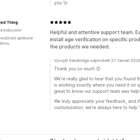
you 🚀
ged Thing
é království
Helpful and attentive support team. E
oužívání aplikace:
install age verification on specific pr
dinou
the products we needed.
Vývojář SetuBridge odpověděl 27. červen 202
Thank you so much 😊
We’re really glad to hear that you found t
is working exactly where you need it on sp
great to know our support team was helpf
We truly appreciate your feedback, and if
customization, we’re always here to help 
e