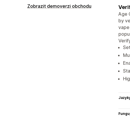
Zobrazit demoverzi obchodu
Veri
Age C
by ve
vape 
popup
Verif
Set
Mul
Ena
Sta
Hig
Jazyk
Funguj