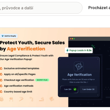
Procházet 
ie propagovaných obrázků