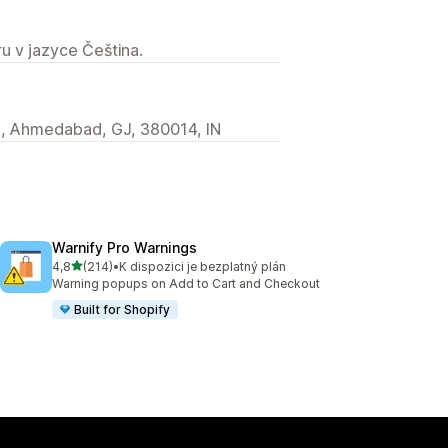
u v jazyce Čeština.
, Ahmedabad, GJ, 380014, IN
Warnify Pro Warnings
z 5 hvězd
4,8
(214)
•
K dispozici je bezplatný plán
Celkový počet recenzí: 214
Warning popups on Add to Cart and Checkout
Built for Shopify