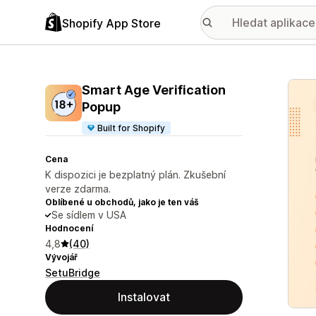
Shopify App Store
Galer
Smart Age Verification
Popup
Built for Shopify
Cena
K dispozici je bezplatný plán. Zkušební
verze zdarma.
Oblíbené u obchodů, jako je ten váš
Se sídlem v USA
Hodnocení
4,8
(40)
Vývojář
SetuBridge
Instalovat