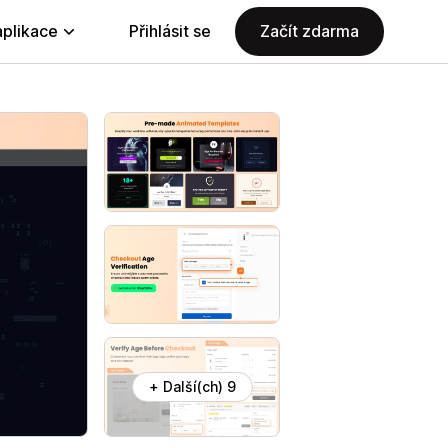
aplikace
Přihlásit se
Začít zdarma
+ Další(ch) 9