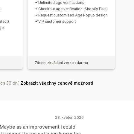
Unlimited age verifications
d
Checkout age verification (Shopify Plus)
Request customised Age Popup design
tect)
VIP customer support
get
7denní zkušební verze zdarma
ch 30 dní.
Zobrazit všechny cenové možnosti
28. květen 2026
. Maybe as an improvement i could
 it overall takes not even 5 minutes