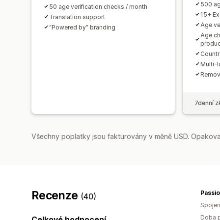
500 ag
50 age verification checks / month
15+ Ex
Translation support
Age ve
“Powered by” branding
Age c
produc
Countr
Multi-
Remove
7denní z
Všechny poplatky jsou fakturovány v měně USD. Opakovan
Recenze
Passio
(40)
Spojen
Doba p
Celkové hodnocení