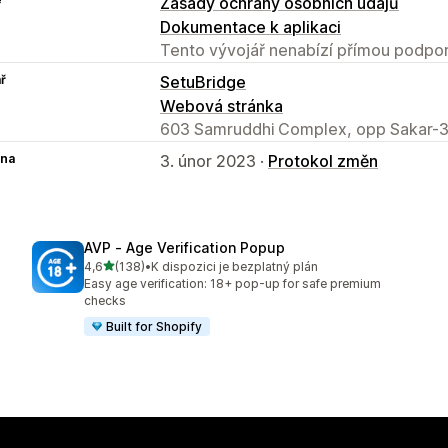
Zásady ochrany osobních údajů
Dokumentace k aplikaci
Tento vývojář nenabízí přímou podpor
ř
SetuBridge
Webová stránka
603 Samruddhi Complex, opp Sakar-3
na
3. únor 2023 ·
Protokol změn
AVP ‑ Age Verification Popup
z 5 hvězd
4,6
(138)
•
K dispozici je bezplatný plán
Celkový počet recenzí: 138
Easy age verification: 18+ pop-up for safe premium
checks
Built for Shopify